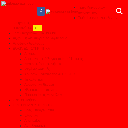
Τιμές Καινούριων
αυτοκινήτων
Τιμές Leasing για όλες τις
κατηγορίες
αυτοκινήτων
ΝΕΟ
Test Συνεργείων - Το θαύμα!
Αξίζουν ή δεν αξίζουν τα λεφτά τους
Απόψεις - Αναλύσεις
ΔΟΚΙΜΕΣ - ΣΥΓΚΡΙΤΙΚΑ
Δοκιμές
Αποκαλυπτικά Συγκριτικά σε 11 τομείς
Συγκριτικά αυτοκινήτων
Μεγάλες δοκιμές
Αρθρα & Ερευνες της AUTOBILD
Τα καλύτερα
Αγοραστικά θέματα
Ηλεκτρικά αυτοκίνητα
Παρουσιάσεις Μοντέλων
Όλες οι ειδήσεις
ΠΡΟΙΟΝΤΑ & ΥΠΗΡΕΣΙΕΣ
Βρες Επαγγελματία
Ελαστικά
After sales
Ανταλλακτικά