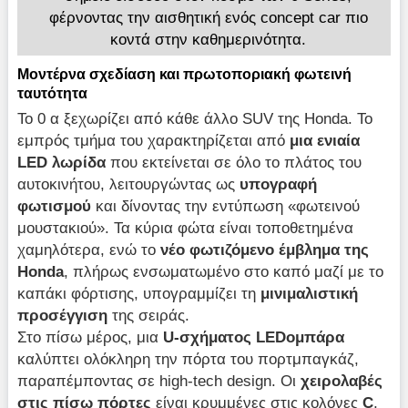
φέρνοντας την αισθητική ενός concept car πιο
κοντά στην καθημερινότητα.
Μοντέρνα σχεδίαση και πρωτοποριακή φωτεινή
ταυτότητα
Το 0 α ξεχωρίζει από κάθε άλλο SUV της Honda. Το
εμπρός τμήμα του χαρακτηρίζεται από
μια ενιαία
LED λωρίδα
που εκτείνεται σε όλο το πλάτος του
αυτοκινήτου, λειτουργώντας ως
υπογραφή
φωτισμού
και δίνοντας την εντύπωση «φωτεινού
μουστακιού». Τα κύρια φώτα είναι τοποθετημένα
χαμηλότερα, ενώ το
νέο φωτιζόμενο έμβλημα της
Honda
, πλήρως ενσωματωμένο στο καπό μαζί με το
καπάκι φόρτισης, υπογραμμίζει τη
μινιμαλιστική
προσέγγιση
της σειράς.
Στο πίσω μέρος, μια
U-σχήματος LED
ο
μπάρα
καλύπτει ολόκληρη την πόρτα του πορτμπαγκάζ,
παραπέμποντας σε high-tech design. Οι
χειρολαβές
στις πίσω πόρτες
είναι κρυμμένες στις κολόνες
C
,