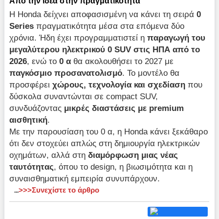
Από την ιδέα στην πραγματικότητα
Η Honda δείχνει αποφασισμένη να κάνει τη σειρά
0
Series
πραγματικότητα μέσα στα επόμενα δύο
χρόνια. Ήδη έχει προγραμματιστεί η
παραγωγή του
μεγαλύτερου ηλεκτρικού 0 SUV στις ΗΠΑ από το
2026
, ενώ το
0 α
θα ακολουθήσει το 2027 με
παγκόσμιο προσανατολισμό
. Το μοντέλο θα
προσφέρει
χώρους, τεχνολογία και σχεδίαση
που
δύσκολα συναντώνται σε compact SUV,
συνδυάζοντας
μικρές διαστάσεις με premium
αισθητική
.
Με την παρουσίαση του 0 α, η Honda κάνει ξεκάθαρο
ότι δεν στοχεύει απλώς στη δημιουργία ηλεκτρικών
οχημάτων, αλλά στη
διαμόρφωση μιας νέας
ταυτότητας
, όπου το design, η βιωσιμότητα και η
συναισθηματική εμπειρία συνυπάρχουν.
>>>Συνεχίστε το άρθρο
...