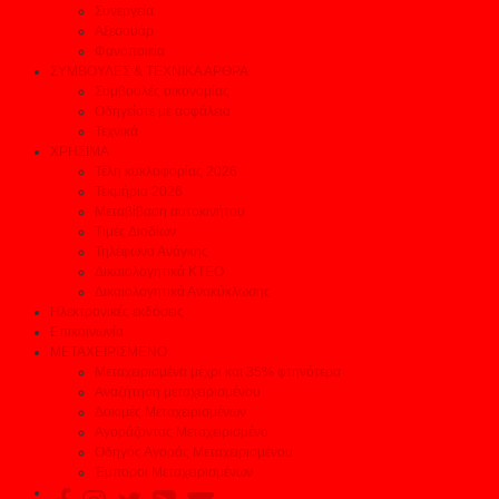
Συνεργεία
Αξεσουάρ
Φανοποιεία
ΣΥΜΒΟΥΛΕΣ & ΤΕΧΝΙΚΑ ΑΡΘΡΑ
Συμβουλές οικονομίας
Οδηγείστε με ασφάλεια
Τεχνικά
ΧΡΗΣΙΜΑ
Τέλη κυκλοφορίας 2026
Τεκμήρια 2026
Μεταβίβαση αυτοκινήτου
Τιμές Διοδίων
Τηλέφωνα Ανάγκης
Δικαιολογητικά ΚΤΕΟ
Δικαιολογητικά Ανακύκλωσης
Ηλεκτρονικές εκδόσεις
Επικοινωνία
ΜΕΤΑΧΕΙΡΙΣΜΕΝΟ
Μεταχειρισμένα μέχρι και 35% φτηνότερα
Αναζήτηση μεταχειρισμένου
Δοκιμές Μεταχειρισμένων
Αγοράζοντας Μεταχειρισμένο
Οδηγός Αγοράς Μεταχειρισμένου
Έμποροι Μεταχειρισμένων