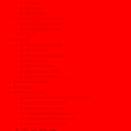
Συνεργεία
Αξεσουάρ
Φανοποιεία
ΣΥΜΒΟΥΛΕΣ & ΤΕΧΝΙΚΑ ΑΡΘΡΑ
Συμβουλές οικονομίας
Οδηγείστε με ασφάλεια
Τεχνικά
ΧΡΗΣΙΜΑ
Τέλη κυκλοφορίας 2026
Τεκμήρια 2026
Μεταβίβαση αυτοκινήτου
Τιμές Διοδίων
Τηλέφωνα Ανάγκης
Δικαιολογητικά ΚΤΕΟ
Δικαιολογητικά Ανακύκλωσης
Ηλεκτρονικές εκδόσεις
Επικοινωνία
ΜΕΤΑΧΕΙΡΙΣΜΕΝΟ
Μεταχειρισμένα μέχρι και 35% φτηνότερα
Αναζήτηση μεταχειρισμένου
Δοκιμές Μεταχειρισμένων
Αγοράζοντας Μεταχειρισμένο
Οδηγός Αγοράς Μεταχειρισμένου
Έμποροι Μεταχειρισμένων