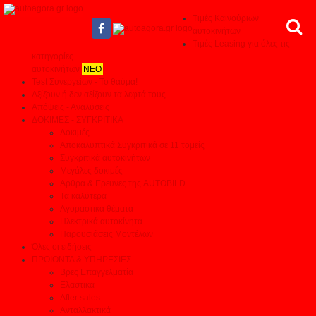
Τιμές Καινούριων
αυτοκινήτων
Τιμές Leasing για όλες τις
κατηγορίες
αυτοκινήτων
ΝΕΟ
Test Συνεργείων - Το θαύμα!
Αξίζουν ή δεν αξίζουν τα λεφτά τους
Απόψεις - Αναλύσεις
ΔΟΚΙΜΕΣ - ΣΥΓΚΡΙΤΙΚΑ
Δοκιμές
Αποκαλυπτικά Συγκριτικά σε 11 τομείς
Συγκριτικά αυτοκινήτων
Μεγάλες δοκιμές
Αρθρα & Ερευνες της AUTOBILD
Τα καλύτερα
Αγοραστικά θέματα
Ηλεκτρικά αυτοκίνητα
Παρουσιάσεις Μοντέλων
Όλες οι ειδήσεις
ΠΡΟΙΟΝΤΑ & ΥΠΗΡΕΣΙΕΣ
Βρες Επαγγελματία
Ελαστικά
After sales
Ανταλλακτικά