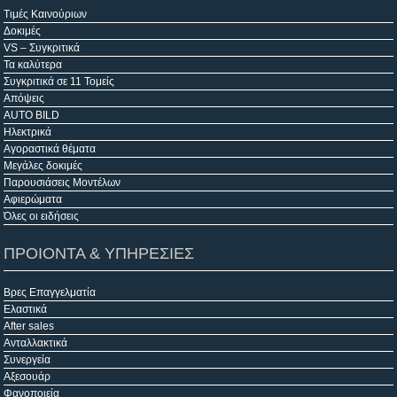
Τιμές Καινούριων
Δοκιμές
VS – Συγκριτικά
Τα καλύτερα
Συγκριτικά σε 11 Τομείς
Απόψεις
AUTO BILD
Ηλεκτρικά
Αγοραστικά θέματα
Μεγάλες δοκιμές
Παρουσιάσεις Μοντέλων
Αφιερώματα
Όλες οι ειδήσεις
ΠΡΟΙΟΝΤΑ & ΥΠΗΡΕΣΙΕΣ
Βρες Επαγγελματία
Ελαστικά
After sales
Ανταλλακτικά
Συνεργεία
Αξεσουάρ
Φανοποιεία