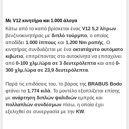
Με V12 κινητήρα και 1.000 άλογα
Κάτω από το καπό βρίσκεται ένας
V12 5,2 λίτρων
βενζινοκινητήρας με
διπλό τούρμπο
, ο οποίος
αποδίδει
1.000 ίππους
και
1.200 Nm ροπής
. Ο
κινητήρας συνδυάζεται με ένα
οκτατάχυτο αυτόματο
κιβώτιο
, επιτρέποντας στο αυτοκίνητο να επιταχύνει
από
0-100 χλμ./ώρα σε 3 δευτερόλεπτα
και από
0-
300 χλμ./ώρα σε 23,9 δευτερόλεπτα
.
Παρά τις επιδόσεις του, το βάρος της
BRABUS Bodo
φτάνει τα
1.774 κιλά
. Το μοντέλο εξοπλίζεται επίσης
με
ανάρτηση διπλών ψαλιδιών
εμπρός και
πολλαπλών συνδέσμων
πίσω, η οποία έχει
εξελιχθεί σε συνεργασία με την
KW
.