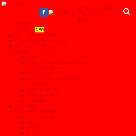
Τιμές Καινούριων
αυτοκινήτων
Τιμές Leasing για όλες τις
κατηγορίες
αυτοκινήτων
ΝΕΟ
Test Συνεργείων - Το θαύμα!
Αξίζουν ή δεν αξίζουν τα λεφτά τους
Απόψεις - Αναλύσεις
ΔΟΚΙΜΕΣ - ΣΥΓΚΡΙΤΙΚΑ
Δοκιμές
Αποκαλυπτικά Συγκριτικά σε 11 τομείς
Συγκριτικά αυτοκινήτων
Μεγάλες δοκιμές
Αρθρα & Ερευνες της AUTOBILD
Τα καλύτερα
Αγοραστικά θέματα
Ηλεκτρικά αυτοκίνητα
Παρουσιάσεις Μοντέλων
Όλες οι ειδήσεις
ΠΡΟΙΟΝΤΑ & ΥΠΗΡΕΣΙΕΣ
Βρες Επαγγελματία
Ελαστικά
After sales
Ανταλλακτικά