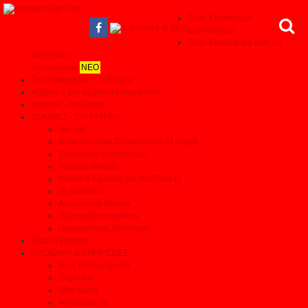
Τιμές Καινούριων
αυτοκινήτων
Τιμές Leasing για όλες τις
κατηγορίες
αυτοκινήτων
ΝΕΟ
Test Συνεργείων - Το θαύμα!
Αξίζουν ή δεν αξίζουν τα λεφτά τους
Απόψεις - Αναλύσεις
ΔΟΚΙΜΕΣ - ΣΥΓΚΡΙΤΙΚΑ
Δοκιμές
Αποκαλυπτικά Συγκριτικά σε 11 τομείς
Συγκριτικά αυτοκινήτων
Μεγάλες δοκιμές
Αρθρα & Ερευνες της AUTOBILD
Τα καλύτερα
Αγοραστικά θέματα
Ηλεκτρικά αυτοκίνητα
Παρουσιάσεις Μοντέλων
Όλες οι ειδήσεις
ΠΡΟΙΟΝΤΑ & ΥΠΗΡΕΣΙΕΣ
Βρες Επαγγελματία
Ελαστικά
After sales
Ανταλλακτικά