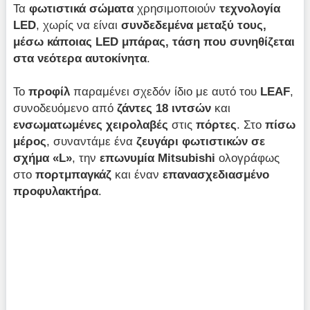
Τα
φωτιστικά σώματα
χρησιμοποιούν
τεχνολογία
LED
, χωρίς να είναι
συνδεδεμένα μεταξύ τους,
μέσω κάποιας
LED μπάρας, τάση που συνηθίζεται
στα νεότερα αυτοκίνητα
.
Το
προφίλ
παραμένει σχεδόν ίδιο με αυτό του
LEAF
,
συνοδευόμενο από
ζάντες 18 ιντσών
και
ενσωματωμένες χειρολαβές
στις
πόρτες
. Στο
πίσω
μέρος
, συναντάμε ένα
ζευγάρι φωτιστικών σε
σχήμα «L»
, την
επωνυμία Mitsubishi
ολογράφως
στο
πορτμπαγκάζ
και έναν
επανασχεδιασμένο
προφυλακτήρα
.