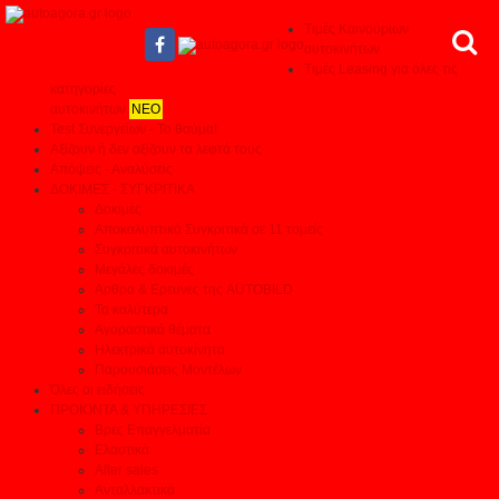
Τιμές Καινούριων
αυτοκινήτων
Τιμές Leasing για όλες τις
κατηγορίες
αυτοκινήτων
ΝΕΟ
Test Συνεργείων - Το θαύμα!
Αξίζουν ή δεν αξίζουν τα λεφτά τους
Απόψεις - Αναλύσεις
ΔΟΚΙΜΕΣ - ΣΥΓΚΡΙΤΙΚΑ
Δοκιμές
Αποκαλυπτικά Συγκριτικά σε 11 τομείς
Συγκριτικά αυτοκινήτων
Μεγάλες δοκιμές
Αρθρα & Ερευνες της AUTOBILD
Τα καλύτερα
Αγοραστικά θέματα
Ηλεκτρικά αυτοκίνητα
Παρουσιάσεις Μοντέλων
Όλες οι ειδήσεις
ΠΡΟΙΟΝΤΑ & ΥΠΗΡΕΣΙΕΣ
Βρες Επαγγελματία
Ελαστικά
After sales
Ανταλλακτικά