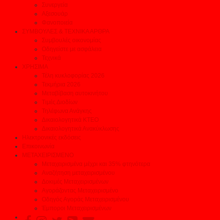
Συνεργεία
Αξεσουάρ
Φανοποιεία
ΣΥΜΒΟΥΛΕΣ & ΤΕΧΝΙΚΑ ΑΡΘΡΑ
Συμβουλές οικονομίας
Οδηγείστε με ασφάλεια
Τεχνικά
ΧΡΗΣΙΜΑ
Τέλη κυκλοφορίας 2026
Τεκμήρια 2026
Μεταβίβαση αυτοκινήτου
Τιμές Διοδίων
Τηλέφωνα Ανάγκης
Δικαιολογητικά ΚΤΕΟ
Δικαιολογητικά Ανακύκλωσης
Ηλεκτρονικές εκδόσεις
Επικοινωνία
ΜΕΤΑΧΕΙΡΙΣΜΕΝΟ
Μεταχειρισμένα μέχρι και 35% φτηνότερα
Αναζήτηση μεταχειρισμένου
Δοκιμές Μεταχειρισμένων
Αγοράζοντας Μεταχειρισμένο
Οδηγός Αγοράς Μεταχειρισμένου
Έμποροι Μεταχειρισμένων