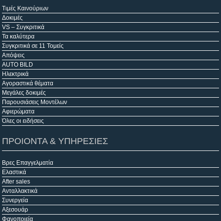
Τιμές Καινούριων
Δοκιμές
VS – Συγκριτικά
Τα καλύτερα
Συγκριτικά σε 11 Τομείς
Απόψεις
AUTO BILD
Ηλεκτρικά
Αγοραστικά θέματα
Μεγάλες δοκιμές
Παρουσιάσεις Μοντέλων
Αφιερώματα
Όλες οι ειδήσεις
ΠΡΟΙΟΝΤΑ & ΥΠΗΡΕΣΙΕΣ
Βρες Επαγγελματία
Ελαστικά
After sales
Ανταλλακτικά
Συνεργεία
Αξεσουάρ
Φανοποιεία