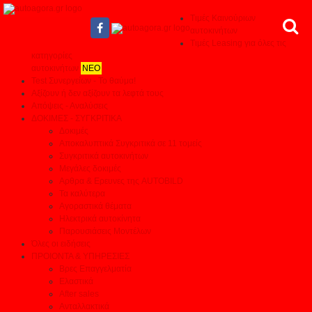
Τιμές Καινούριων
αυτοκινήτων
Τιμές Leasing για όλες τις
κατηγορίες
αυτοκινήτων
ΝΕΟ
Test Συνεργείων - Το θαύμα!
Αξίζουν ή δεν αξίζουν τα λεφτά τους
Απόψεις - Αναλύσεις
ΔΟΚΙΜΕΣ - ΣΥΓΚΡΙΤΙΚΑ
Δοκιμές
Αποκαλυπτικά Συγκριτικά σε 11 τομείς
Συγκριτικά αυτοκινήτων
Μεγάλες δοκιμές
Αρθρα & Ερευνες της AUTOBILD
Τα καλύτερα
Αγοραστικά θέματα
Ηλεκτρικά αυτοκίνητα
Παρουσιάσεις Μοντέλων
Όλες οι ειδήσεις
ΠΡΟΙΟΝΤΑ & ΥΠΗΡΕΣΙΕΣ
Βρες Επαγγελματία
Ελαστικά
After sales
Ανταλλακτικά