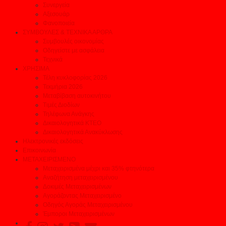
Συνεργεία
Αξεσουάρ
Φανοποιεία
ΣΥΜΒΟΥΛΕΣ & ΤΕΧΝΙΚΑ ΑΡΘΡΑ
Συμβουλές οικονομίας
Οδηγείστε με ασφάλεια
Τεχνικά
ΧΡΗΣΙΜΑ
Τέλη κυκλοφορίας 2026
Τεκμήρια 2026
Μεταβίβαση αυτοκινήτου
Τιμές Διοδίων
Τηλέφωνα Ανάγκης
Δικαιολογητικά ΚΤΕΟ
Δικαιολογητικά Ανακύκλωσης
Ηλεκτρονικές εκδόσεις
Επικοινωνία
ΜΕΤΑΧΕΙΡΙΣΜΕΝΟ
Μεταχειρισμένα μέχρι και 35% φτηνότερα
Αναζήτηση μεταχειρισμένου
Δοκιμές Μεταχειρισμένων
Αγοράζοντας Μεταχειρισμένο
Οδηγός Αγοράς Μεταχειρισμένου
Έμποροι Μεταχειρισμένων