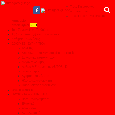
Τιμές Καινούριων
αυτοκινήτων
Τιμές Leasing για όλες τις
κατηγορίες
αυτοκινήτων
ΝΕΟ
Test Συνεργείων - Το θαύμα!
Αξίζουν ή δεν αξίζουν τα λεφτά τους
Απόψεις - Αναλύσεις
ΔΟΚΙΜΕΣ - ΣΥΓΚΡΙΤΙΚΑ
Δοκιμές
Αποκαλυπτικά Συγκριτικά σε 11 τομείς
Συγκριτικά αυτοκινήτων
Μεγάλες δοκιμές
Αρθρα & Ερευνες της AUTOBILD
Τα καλύτερα
Αγοραστικά θέματα
Ηλεκτρικά αυτοκίνητα
Παρουσιάσεις Μοντέλων
Όλες οι ειδήσεις
ΠΡΟΙΟΝΤΑ & ΥΠΗΡΕΣΙΕΣ
Βρες Επαγγελματία
Ελαστικά
After sales
Ανταλλακτικά