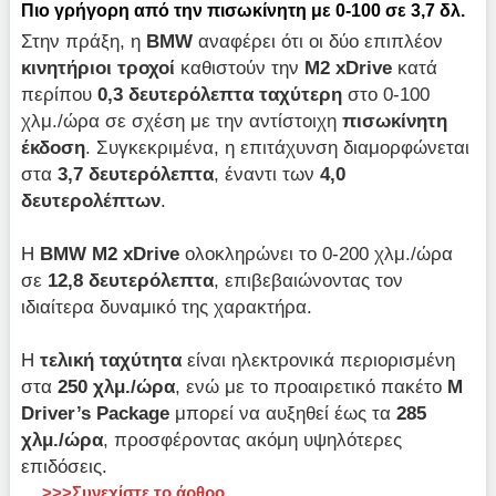
Πιο γρήγορη από την πισωκίνητη με 0-100 σε 3,7 δλ.
Στην πράξη, η
BMW
αναφέρει ότι οι δύο επιπλέον
κινητήριοι τροχοί
καθιστούν την
M2 xDrive
κατά
περίπου
0,3 δευτερόλεπτα ταχύτερη
στο 0-100
χλμ./ώρα σε σχέση με την αντίστοιχη
πισωκίνητη
έκδοση
. Συγκεκριμένα, η επιτάχυνση διαμορφώνεται
στα
3,7 δευτερόλεπτα
, έναντι των
4,0
δευτερολέπτων
.
Η
BMW M2 xDrive
ολοκληρώνει το 0-200 χλμ./ώρα
σε
12,8 δευτερόλεπτα
, επιβεβαιώνοντας τον
ιδιαίτερα δυναμικό της χαρακτήρα.
Η
τελική ταχύτητα
είναι ηλεκτρονικά περιορισμένη
στα
250 χλμ./ώρα
, ενώ με το προαιρετικό πακέτο
M
Driver’s Package
μπορεί να αυξηθεί έως τα
285
χλμ./ώρα
, προσφέροντας ακόμη υψηλότερες
επιδόσεις.
>>>Συνεχίστε το άρθρο
...