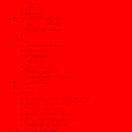
Συνεργεία
Αξεσουάρ
Φανοποιεία
ΣΥΜΒΟΥΛΕΣ & ΤΕΧΝΙΚΑ ΑΡΘΡΑ
Συμβουλές οικονομίας
Οδηγείστε με ασφάλεια
Τεχνικά
ΧΡΗΣΙΜΑ
Τέλη κυκλοφορίας 2026
Τεκμήρια 2026
Μεταβίβαση αυτοκινήτου
Τιμές Διοδίων
Τηλέφωνα Ανάγκης
Δικαιολογητικά ΚΤΕΟ
Δικαιολογητικά Ανακύκλωσης
Ηλεκτρονικές εκδόσεις
Επικοινωνία
ΜΕΤΑΧΕΙΡΙΣΜΕΝΟ
Μεταχειρισμένα μέχρι και 35% φτηνότερα
Αναζήτηση μεταχειρισμένου
Δοκιμές Μεταχειρισμένων
Αγοράζοντας Μεταχειρισμένο
Οδηγός Αγοράς Μεταχειρισμένου
Έμποροι Μεταχειρισμένων