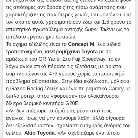
τις απότομες αντιδράσεις της πίσω ανάρτησης που
χαρακτήριζαν τις παλιότερες γενιές του μοντέλου. Για
τον σκοπό αυτό, χρησιμοποιούν εδώ και 1,5 χρόνο το
απαιτητικό πρωτάθλημα αντοχής
Super Taikyu
ως το
απόλυτο εργαστήριο δοκιμών.
Το όχημα εξέλιξης είναι το
Concept M
, ένα ειδικά
τροποποιημένο,
κεντρομήχανο Toyota
με το
αμάξωμα του GR Yaris. Στο Fuji Speedway, το εν
λόγω αγωνιστικό πέρασε τις εξετάσεις με άριστα,
συμπληρώνοντας 473 γύρους χωρίς το παραμικρό
πρόβλημα αξιοπιστίας. Στην ίδια εκδήλωση, μάλιστα,
η Gazoo Racing έδειξε και ένα πειραματικό Camry με
διπλό μοτέρ, όπου «φορούσε» τον ολοκαίνουριο
δίλιτρο θερμικό κινητήρα G20E.
«Αν δεν πιέζουμε τα όριά μας μέσα από τους
αγώνες, ίσως να μην κάνουμε λάθη, αλλά σίγουρα
δεν εξελισσόμαστε», σχολίασε ο ισχυρός άνδρας του
ομίλου,
Akio Toyoda
. «Αν σχεδιάζαμε ένα τέτοιο