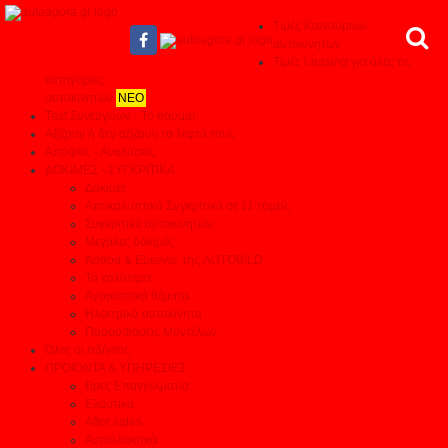
Τιμές Καινούριων
αυτοκινήτων
Τιμές Leasing για όλες τις
κατηγορίες
αυτοκινήτων
ΝΕΟ
Test Συνεργείων - Το θαύμα!
Αξίζουν ή δεν αξίζουν τα λεφτά τους
Απόψεις - Αναλύσεις
ΔΟΚΙΜΕΣ - ΣΥΓΚΡΙΤΙΚΑ
Δοκιμές
Αποκαλυπτικά Συγκριτικά σε 11 τομείς
Συγκριτικά αυτοκινήτων
Μεγάλες δοκιμές
Αρθρα & Ερευνες της AUTOBILD
Τα καλύτερα
Αγοραστικά θέματα
Ηλεκτρικά αυτοκίνητα
Παρουσιάσεις Μοντέλων
Όλες οι ειδήσεις
ΠΡΟΙΟΝΤΑ & ΥΠΗΡΕΣΙΕΣ
Βρες Επαγγελματία
Ελαστικά
After sales
Ανταλλακτικά