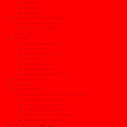
Συνεργεία
Αξεσουάρ
Φανοποιεία
ΣΥΜΒΟΥΛΕΣ & ΤΕΧΝΙΚΑ ΑΡΘΡΑ
Συμβουλές οικονομίας
Οδηγείστε με ασφάλεια
Τεχνικά
ΧΡΗΣΙΜΑ
Τέλη κυκλοφορίας 2026
Τεκμήρια 2026
Μεταβίβαση αυτοκινήτου
Τιμές Διοδίων
Τηλέφωνα Ανάγκης
Δικαιολογητικά ΚΤΕΟ
Δικαιολογητικά Ανακύκλωσης
Ηλεκτρονικές εκδόσεις
Επικοινωνία
ΜΕΤΑΧΕΙΡΙΣΜΕΝΟ
Μεταχειρισμένα μέχρι και 35% φτηνότερα
Αναζήτηση μεταχειρισμένου
Δοκιμές Μεταχειρισμένων
Αγοράζοντας Μεταχειρισμένο
Οδηγός Αγοράς Μεταχειρισμένου
Έμποροι Μεταχειρισμένων