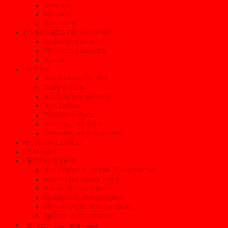
Συνεργεία
Αξεσουάρ
Φανοποιεία
ΣΥΜΒΟΥΛΕΣ & ΤΕΧΝΙΚΑ ΑΡΘΡΑ
Συμβουλές οικονομίας
Οδηγείστε με ασφάλεια
Τεχνικά
ΧΡΗΣΙΜΑ
Τέλη κυκλοφορίας 2026
Τεκμήρια 2026
Μεταβίβαση αυτοκινήτου
Τιμές Διοδίων
Τηλέφωνα Ανάγκης
Δικαιολογητικά ΚΤΕΟ
Δικαιολογητικά Ανακύκλωσης
Ηλεκτρονικές εκδόσεις
Επικοινωνία
ΜΕΤΑΧΕΙΡΙΣΜΕΝΟ
Μεταχειρισμένα μέχρι και 35% φτηνότερα
Αναζήτηση μεταχειρισμένου
Δοκιμές Μεταχειρισμένων
Αγοράζοντας Μεταχειρισμένο
Οδηγός Αγοράς Μεταχειρισμένου
Έμποροι Μεταχειρισμένων