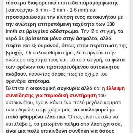
τέσσερα διαφορετικά επίπεδα παραμόρφωσης
(καινούργια- 5 mm - 3 mm - 1.6 mm) και
προσομοιώσαμε την κίνηση ενός αυτοκινήτου με
την ανώτερη επιτρεπόμενη ταχύτητα των 130
km/h σε βρεγμένο οδόστρωμα
. Την ίδια στιγμή,
το
νερό δε βρίσκεται μόνο στην άσφαλτο, αλλά
πέφτει και εξ ουρανού, όπως στην περίπτωση της
βροχής
. Οι υαλοκαθαριστήρες λειτουργούν στην
ανώτερη ταχύτητά τους και, κάποια στιγμή,
τα φώτα
των φρένων του προπορευόμενου αυτοκινήτου
ανάβουν
, κάνοντας σαφές πως το όχημα του
φρενάρει
απότομα
.
Βλέπετε η
οικονομική συγκυρία αλλά
και η
έλλειψη
συνείδησης για περιοδική συντήρηση
του
αυτοκινήτου, έχουν κάνει ένα πολύ μεγάλο κομμάτι
των οδηγών, στην χώρα μας,
να κυκλοφορεί με
πολύ φθαρμένα ελαστικά
. Όπως είναι εύκολο να
καταλάβεις,
το μειωμένο πέλμα στα λάστιχα σου,
είναι μια πολύ επικίνδυνη συνθήκη για όσους