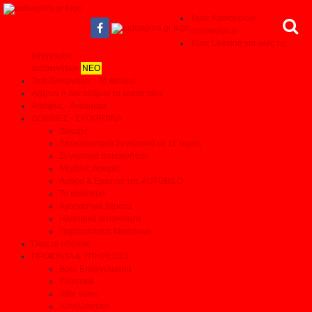
Τιμές Καινούριων
αυτοκινήτων
Τιμές Leasing για όλες τις
κατηγορίες
αυτοκινήτων
ΝΕΟ
Test Συνεργείων - Το θαύμα!
Αξίζουν ή δεν αξίζουν τα λεφτά τους
Απόψεις - Αναλύσεις
ΔΟΚΙΜΕΣ - ΣΥΓΚΡΙΤΙΚΑ
Δοκιμές
Αποκαλυπτικά Συγκριτικά σε 11 τομείς
Συγκριτικά αυτοκινήτων
Μεγάλες δοκιμές
Αρθρα & Ερευνες της AUTOBILD
Τα καλύτερα
Αγοραστικά θέματα
Ηλεκτρικά αυτοκίνητα
Παρουσιάσεις Μοντέλων
Όλες οι ειδήσεις
ΠΡΟΙΟΝΤΑ & ΥΠΗΡΕΣΙΕΣ
Βρες Επαγγελματία
Ελαστικά
After sales
Ανταλλακτικά