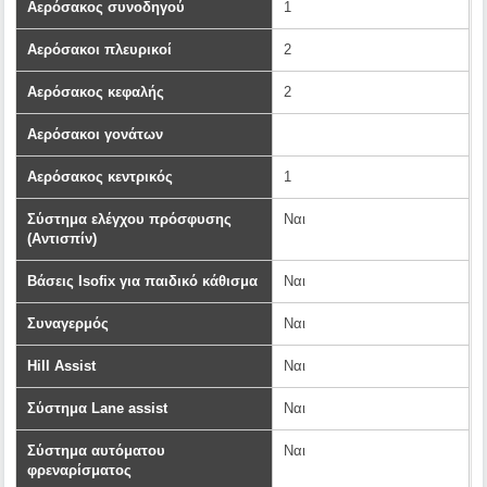
Αερόσακος συνοδηγού
1
Αερόσακοι πλευρικοί
2
Αερόσακος κεφαλής
2
Αερόσακοι γονάτων
Αερόσακος κεντρικός
1
Σύστημα ελέγχου πρόσφυσης
Ναι
(Αντισπίν)
Βάσεις Isofix για παιδικό κάθισμα
Ναι
Συναγερμός
Ναι
Hill Assist
Ναι
Σύστημα Lane assist
Ναι
Σύστημα αυτόματου
Ναι
φρεναρίσματος