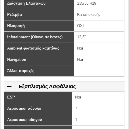
Διάσταση Ελαστικών
235/55 R19
Ρεζέρβα
Κιτ επισκευής
Ηλιοροφή
ΟΧΙ
Infotainment (Οθόνη σε ίντσες)
12,3"
Ambient φωτισμός καμπίνας
Ναι
Navigation
Ναι
Άλλες παροχές
Εξοπλισμός Ασφάλειας
ESP
Ναι
Αερόσακοι σύνολο
7
Αερόσακος οδηγού
1