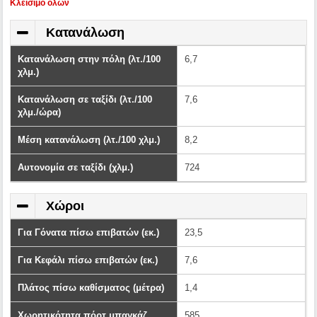
Kλείσιμο όλων
Κατανάλωση
Κατανάλωση στην πόλη (λτ./100
6,7
χλμ.)
Κατανάλωση σε ταξίδι (λτ./100
7,6
χλμ./ώρα)
Μέση κατανάλωση (λτ./100 χλμ.)
8,2
Αυτονομία σε ταξίδι (χλμ.)
724
Χώροι
Για Γόνατα πίσω επιβατών (εκ.)
23,5
Για Κεφάλι πίσω επιβατών (εκ.)
7,6
Πλάτος πίσω καθίσματος (μέτρα)
1,4
Χωρητικότητα πόρτ μπαγκάζ
585