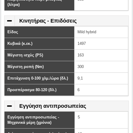
(λίτρα)
Κινητήρας - Επιδόσεις
Είδος
Mild hybrid
Κυβικά (κ.εκ.)
1497
Μέγιστη ισχύς (PS)
163
Μέγιστη ροπή (Nm)
300
Επιτάχυνση 0-100 χλμ./ώρα (δλ.)
9,1
Προσπέρασμα 80-120 (δλ.)
6
Εγγύηση αντιπροσωπείας
Εγγύηση αντιπροσωπείας -
5
Μηχανικά μέρη (χρόνια)