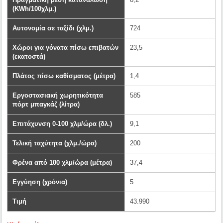
(KWh/100χλμ.)
Αυτονομία σε ταξίδι (χλμ.)
724
Χώροι για γόνατα πίσω επιβατών
23,5
(εκατοστά)
Πλάτος πίσω καθίσματος (μέτρα)
1,4
Εργοστασιακή χωρητικότητα
585
πόρτ μπαγκάζ (λίτρα)
Επιτάχυνση 0-100 χλμ/ώρα (δλ.)
9,1
Τελική ταχύτητα (χλμ./ώρα)
200
Φρένα από 100 χλμ/ώρα (μέτρα)
37,4
Εγγύηση (χρόνια)
5
Τιμή
43.990