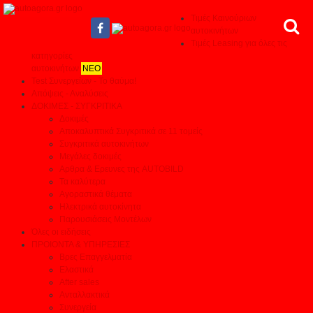
Τιμές Καινούριων
αυτοκινήτων
Τιμές Leasing για όλες τις
κατηγορίες
αυτοκινήτων
ΝΕΟ
Test Συνεργείων - Το θαύμα!
Απόψεις - Αναλύσεις
ΔΟΚΙΜΕΣ - ΣΥΓΚΡΙΤΙΚΑ
Δοκιμές
Αποκαλυπτικά Συγκριτικά σε 11 τομείς
Συγκριτικά αυτοκινήτων
Μεγάλες δοκιμές
Αρθρα & Ερευνες της AUTOBILD
Τα καλύτερα
Αγοραστικά θέματα
Ηλεκτρικά αυτοκίνητα
Παρουσιάσεις Μοντέλων
Όλες οι ειδήσεις
ΠΡΟΙΟΝΤΑ & ΥΠΗΡΕΣΙΕΣ
Βρες Επαγγελματία
Ελαστικά
After sales
Ανταλλακτικά
Συνεργεία