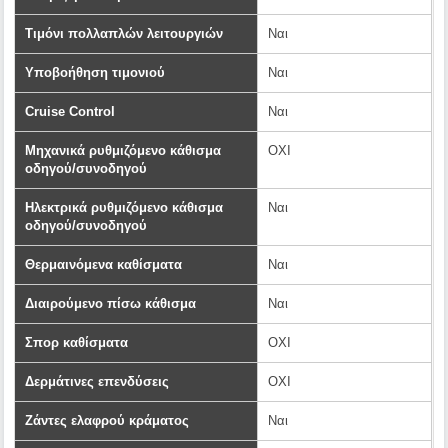
Τιμόνι πολλαπλών λειτουργιών
Ναι
Υποβοήθηση τιμονιού
Ναι
Cruise Control
Ναι
Μηχανικά ρυθμιζόμενο κάθισμα
ΟΧΙ
οδηγού/συνοδηγού
Ηλεκτρικά ρυθμιζόμενο κάθισμα
Ναι
οδηγού/συνοδηγού
Θερμαινόμενα καθίσματα
Ναι
Διαιρούμενο πίσω κάθισμα
Ναι
Σπορ καθίσματα
ΟΧΙ
Δερμάτινες επενδύσεις
OXI
Ζάντες ελαφρού κράματος
Ναι