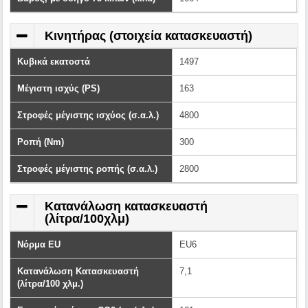
Κινητήρας (στοιχεία κατασκευαστή)
Κυβικά εκατοστά
1497
Μέγιστη ισχύς (PS)
163
Στροφές μέγιστης ισχύος (σ.α.λ.)
4800
Ροπή (Nm)
300
Στροφές μέγιστης ροπής (σ.α.λ.)
2800
Κατανάλωση κατασκευαστή
(λίτρα/100χλμ)
Νόρμα EU
EU6
Κατανάλωση Κατασκευαστή
7,1
(λίτρα/100 χλμ.)