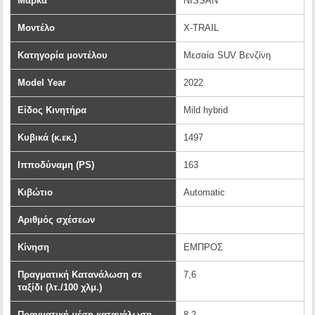
Μάρκα
NISSAN
Μοντέλο
X-TRAIL
Κατηγορία μοντέλου
Μεσαία SUV Βενζίνη
Model Year
2022
Είδος Κινητήρα
Mild hybrid
Κυβικά (κ.εκ.)
1497
Ιπποδύναμη (PS)
163
Κιβώτιο
Automatic
Αριθμός σχέσεων
Κίνηση
ΕΜΠΡΟΣ
Πραγματική Κατανάλωση σε
7,6
ταξίδι (λτ./100 χλμ.)
Πραγματική μέση κατανάλωση
8,2