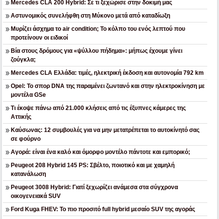
Mercedes CLA 200 Hybrid: Σε τι ξεχώρισε στην δοκιμή μας
Αστυνομικός συνελήφθη στη Μύκονο μετά από καταδίωξη
Μυρίζει άσχημα το air condition; Το κόλπο του ενός λεπτού που
προτείνουν οι ειδικοί
Βία στους δρόμους για «ψύλλου πήδημα»: μήπως έχουμε γίνει
ζούγκλα;
Mercedes CLA Ελλάδα: τιμές, ηλεκτρική έκδοση και αυτονομία 792 km
Opel: Το σπορ DNA της παραμένει ζωντανό και στην ηλεκτροκίνηση με
μοντέλα GSe
Τι έκοψε πάνω από 21.000 κλήσεις από τις έξυπνες κάμερες της
Αττικής
Καύσωνας: 12 συμβουλές για να μην μετατρέπεται το αυτοκίνητό σας
σε φούρνο
Αγορά: είναι ένα καλό και όμορφο μοντέλο πάντοτε και εμπορικό;
Peugeot 208 Hybrid 145 PS: Σβέλτο, ποιοτικό και με χαμηλή
κατανάλωση
Peugeot 3008 Hybrid: Γιατί ξεχωρίζει ανάμεσα στα σύγχρονα
οικογενειακά SUV
Ford Kuga FHEV: Το πιο προσιτό full hybrid μεσαίο SUV της αγοράς