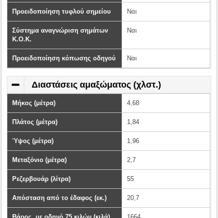
Προειδοποίηση τυφλού σημείου
Ναι
Σύστημα αναγνώριση σημάτων
Ναι
Κ.Ο.Κ.
Προειδοποίηση κόπωσης οδηγού
Ναι
Διαστάσεις αμαξώματος (χλστ.)
Μήκος (μέτρα)
4,68
Πλάτος (μέτρα)
1,84
Ύψος (μέτρα)
1,96
Μεταξόνιο (μέτρα)
2,7
Ρεζερβουάρ (λίτρα)
55
Απόσταση από το έδαφος (εκ.)
20,7
Βάρος, με οδηγό 75 κιλών (κιλά)
1664