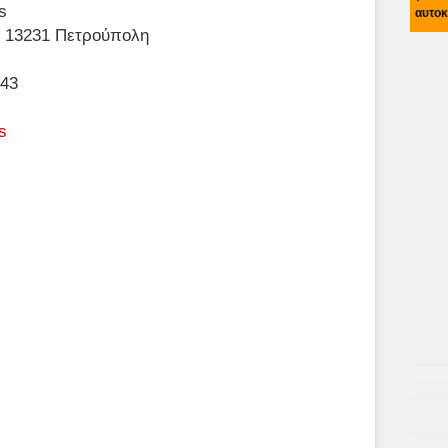
s
αυτοκ
. 13231 Πετρούπολη
243
s