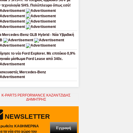
oda 5 SHS-H. Το πλήρως υβριδικό SUV με
ν τεχνολογία SHS. Πολύπλευρο όπως εσύ!
α Mercedes-Benz GLB Hybrid - Νέα Υβριδική
LB
ήγησε το νέο Ford Explorer. Με επιτόκιο 0,9%
μηνιαίο μίσθωμα Ford Lease από 340ε.
ισκευαστές Mercedes-Benz
NEWSLETTER
ερωθείτε ΚΑΘΗΜΕΡΙΝΑ
Εγγραφή
λα τα νέα στο χώρο του