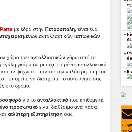
Om
τη
Parts
με έδρα στην
Πετρούπολη
, είναι ένα
Νέ
εταχειρισμένων
ανταλλακτικών
ιαπωνικών
G
Οδ
τον χώρο των
ανταλλακτικών
γύρω από τα
ή 
α μεγάλη γκάμα σε μεταχειρισμένα ανταλλακτικά
ι και αν ψάχνετε, πάντα στην καλύτερη τιμή και
Επ
τσι μπορείτε να διατηρείτε το αυτοκίνητό σας
ές στο δρόμο.
ροσφορά
για το
ανταλλακτικό
που επιθυμείτε,
υμένο προσωπικό
είναι διαθέσιμο ανά πάσα
 και
καλύτερη
εξυπηρέτηση
σας.
Ενημ
για ό