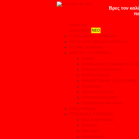
κατηγορίες
αυτοκινήτων
ΝΕΟ
Test Συνεργείων - Το θαύμα!
Αξίζουν ή δεν αξίζουν τα λεφτά τους
Απόψεις - Αναλύσεις
ΔΟΚΙΜΕΣ - ΣΥΓΚΡΙΤΙΚΑ
Δοκιμές
Αποκαλυπτικά Συγκριτικά σε 11 το
Συγκριτικά αυτοκινήτων
Μεγάλες δοκιμές
Αρθρα & Ερευνες της AUTOBILD
Τα καλύτερα
Αγοραστικά θέματα
Ηλεκτρικά αυτοκίνητα
Παρουσιάσεις Μοντέλων
Όλες οι ειδήσεις
ΠΡΟΙΟΝΤΑ & ΥΠΗΡΕΣΙΕΣ
Βρες Επαγγελματία
Ελαστικά
After sales
Ανταλλακτικά