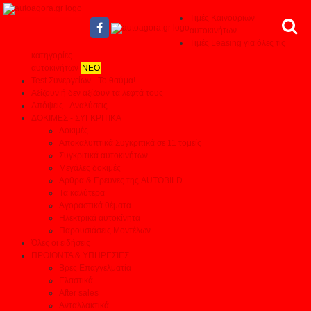
Τιμές Καινούριων
αυτοκινήτων
Τιμές Leasing για όλες τις
κατηγορίες
αυτοκινήτων
ΝΕΟ
Test Συνεργείων - Το θαύμα!
Αξίζουν ή δεν αξίζουν τα λεφτά τους
Απόψεις - Αναλύσεις
ΔΟΚΙΜΕΣ - ΣΥΓΚΡΙΤΙΚΑ
Δοκιμές
Αποκαλυπτικά Συγκριτικά σε 11 τομείς
Συγκριτικά αυτοκινήτων
Μεγάλες δοκιμές
Αρθρα & Ερευνες της AUTOBILD
Τα καλύτερα
Αγοραστικά θέματα
Ηλεκτρικά αυτοκίνητα
Παρουσιάσεις Μοντέλων
Όλες οι ειδήσεις
ΠΡΟΙΟΝΤΑ & ΥΠΗΡΕΣΙΕΣ
Βρες Επαγγελματία
Ελαστικά
After sales
Ανταλλακτικά