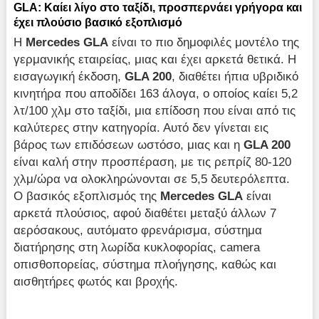
GLA: Καίει λίγο στο ταξίδι, προσπερνάει γρήγορα και
έχει πλούσιο βασικό εξοπλισμό
Η
Mercedes
GLA
είναι το πιο δημοφιλές μοντέλο της
γερμανικής εταιρείας, μιας και έχει αρκετά θετικά. Η
εισαγωγική έκδοση,
GLA 200
, διαθέτει ήπια υβριδικό
κινητήρα που αποδίδει 163 άλογα, ο οποίος καίει 5,2
λτ/100 χλμ στο ταξίδι, μια επίδοση που είναι από τις
καλύτερες στην κατηγορία. Αυτό δεν γίνεται εις
βάρος των επιδόσεων ωστόσο, μιας και η
GLA 200
είναι καλή στην προσπέραση, με τις ρεπρίζ 80-120
χλμ/ώρα να ολοκληρώνονται σε 5,5 δευτερόλεπτα.
Ο βασικός εξοπλισμός της
Mercedes GLA
είναι
αρκετά πλούσιος, αφού διαθέτει μεταξύ άλλων 7
αερόσακους, αυτόματο φρενάρισμα, σύστημα
διατήρησης στη λωρίδα κυκλοφορίας, camera
οπισθοπορείας, σύστημα πλοήγησης, καθώς και
αισθητήρες φωτός και βροχής.