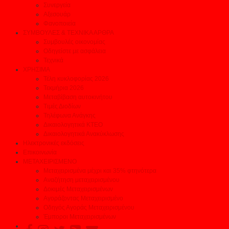
Συνεργεία
Αξεσουάρ
Φανοποιεία
ΣΥΜΒΟΥΛΕΣ & ΤΕΧΝΙΚΑ ΑΡΘΡΑ
Συμβουλές οικονομίας
Οδηγείστε με ασφάλεια
Τεχνικά
ΧΡΗΣΙΜΑ
Τέλη κυκλοφορίας 2026
Τεκμήρια 2026
Μεταβίβαση αυτοκινήτου
Τιμές Διοδίων
Τηλέφωνα Ανάγκης
Δικαιολογητικά ΚΤΕΟ
Δικαιολογητικά Ανακύκλωσης
Ηλεκτρονικές εκδόσεις
Επικοινωνία
ΜΕΤΑΧΕΙΡΙΣΜΕΝΟ
Μεταχειρισμένα μέχρι και 35% φτηνότερα
Αναζήτηση μεταχειρισμένου
Δοκιμές Μεταχειρισμένων
Αγοράζοντας Μεταχειρισμένο
Οδηγός Αγοράς Μεταχειρισμένου
Έμποροι Μεταχειρισμένων