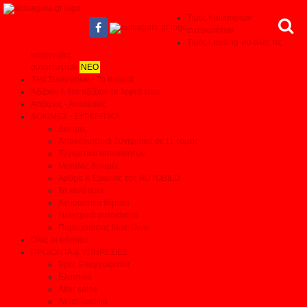
Τιμές Καινούριων
αυτοκινήτων
Τιμές Leasing για όλες τις
κατηγορίες
αυτοκινήτων
ΝΕΟ
Test Συνεργείων - Το θαύμα!
Αξίζουν ή δεν αξίζουν τα λεφτά τους
Απόψεις - Αναλύσεις
ΔΟΚΙΜΕΣ - ΣΥΓΚΡΙΤΙΚΑ
Δοκιμές
Αποκαλυπτικά Συγκριτικά σε 11 τομείς
Συγκριτικά αυτοκινήτων
Μεγάλες δοκιμές
Αρθρα & Ερευνες της AUTOBILD
Τα καλύτερα
Αγοραστικά θέματα
Ηλεκτρικά αυτοκίνητα
Παρουσιάσεις Μοντέλων
Όλες οι ειδήσεις
ΠΡΟΙΟΝΤΑ & ΥΠΗΡΕΣΙΕΣ
Βρες Επαγγελματία
Ελαστικά
After sales
Ανταλλακτικά