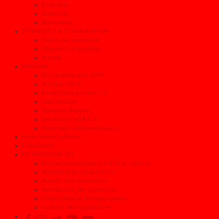
Συνεργεία
Αξεσουάρ
Φανοποιεία
ΣΥΜΒΟΥΛΕΣ & ΤΕΧΝΙΚΑ ΑΡΘΡΑ
Συμβουλές οικονομίας
Οδηγείστε με ασφάλεια
Τεχνικά
ΧΡΗΣΙΜΑ
Τέλη κυκλοφορίας 2026
Τεκμήρια 2026
Μεταβίβαση αυτοκινήτου
Τιμές Διοδίων
Τηλέφωνα Ανάγκης
Δικαιολογητικά ΚΤΕΟ
Δικαιολογητικά Ανακύκλωσης
Ηλεκτρονικές εκδόσεις
Επικοινωνία
ΜΕΤΑΧΕΙΡΙΣΜΕΝΟ
Μεταχειρισμένα μέχρι και 35% φτηνότερα
Αναζήτηση μεταχειρισμένου
Δοκιμές Μεταχειρισμένων
Αγοράζοντας Μεταχειρισμένο
Οδηγός Αγοράς Μεταχειρισμένου
Έμποροι Μεταχειρισμένων