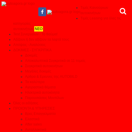
Τιμές Καινούριων
αυτοκινήτων
Τιμές Leasing για όλες τις
κατηγορίες
αυτοκινήτων
ΝΕΟ
Test Συνεργείων - Το θαύμα!
Αξίζουν ή δεν αξίζουν τα λεφτά τους
Απόψεις - Αναλύσεις
ΔΟΚΙΜΕΣ - ΣΥΓΚΡΙΤΙΚΑ
Δοκιμές
Αποκαλυπτικά Συγκριτικά σε 11 τομείς
Συγκριτικά αυτοκινήτων
Μεγάλες δοκιμές
Αρθρα & Ερευνες της AUTOBILD
Τα καλύτερα
Αγοραστικά θέματα
Ηλεκτρικά αυτοκίνητα
Παρουσιάσεις Μοντέλων
Όλες οι ειδήσεις
ΠΡΟΙΟΝΤΑ & ΥΠΗΡΕΣΙΕΣ
Βρες Επαγγελματία
Ελαστικά
After sales
Ανταλλακτικά