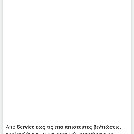
Από
Service έως τις πιο απίστευτες βελτιώσεις
,
αναλαμβάνουν με τον επαγγελματισμό τους να