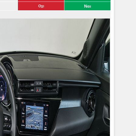
Ναι
Οχι