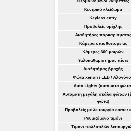
Θερμαινόμενοι καθρέπτες
Κεντρικό κλείδωμα
Keyless entry
Προβολείς ομίχλης
Αισθητήρες παρκαρίσματο
Κάμερα οπισθοπορείας
Κάμερες 360 μοιρών
Υαλοκαθαριστήρας πίσω
Αισθητήρας βροχής
Φώτα xenon / LED / Αλογόν
Αuto Lights (αυτόματα φώτα
Αυτόματη μεγάλη σκάλα φώτων (
φώτα)
Προβολείς με λειτουργία corner a
Ρυθμιζόμενο τιμόνι
Τιμόνι πολλαπλών λειτουργι