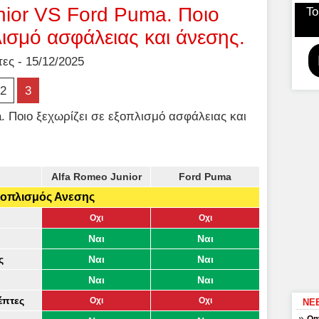
nior VS Ford Puma. Ποιο
Το
λισμό ασφάλειας και άνεσης.
ς - 15/12/2025
2
3
. Ποιο ξεχωρίζει σε εξοπλισμό ασφάλειας και
Alfa Romeo Junior
Ford Puma
οπλισμός Ανεσης
Οχι
Οχι
Ναι
Ναι
ς
Ναι
Ναι
Ναι
Ναι
έπτες
Οχι
Οχι
ΝΕ