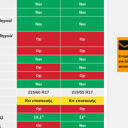
Ναι
Ναι
Ναι
Ναι
δηγού/
Ναι
Ναι
δηγού/
Οχι
Οχι
Οχι
Οχι
Ενημ
Ναι
Ναι
για ό
αυτοκ
Ναι
Οχι
Οχι
Οχι
Ναι
Ναι
215/60 R17
215/55 R17
Κιτ επισκευής
Κιτ επισκευής
Οχι
Οχι
ς)
10,1"
12"
ς
Ναι
Οχι