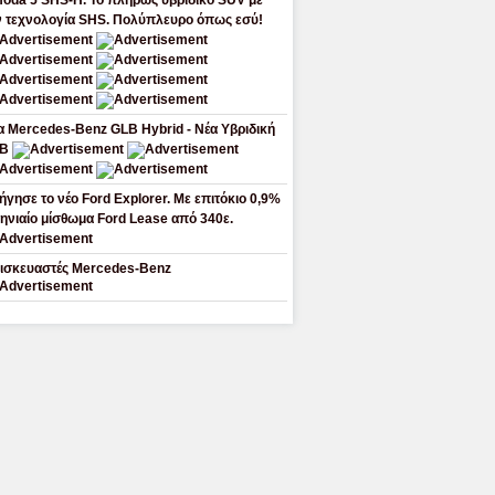
oda 5 SHS-H. Το πλήρως υβριδικό SUV με
ν τεχνολογία SHS. Πολύπλευρο όπως εσύ!
α Mercedes-Benz GLB Hybrid - Νέα Υβριδική
LB
ήγησε το νέο Ford Explorer. Με επιτόκιο 0,9%
μηνιαίο μίσθωμα Ford Lease από 340ε.
ισκευαστές Mercedes-Benz