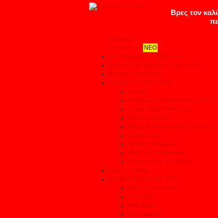
κατηγορίες
αυτοκινήτων
ΝΕΟ
Test Συνεργείων - Το θαύμα!
Αξίζουν ή δεν αξίζουν τα λεφτά τους
Απόψεις - Αναλύσεις
ΔΟΚΙΜΕΣ - ΣΥΓΚΡΙΤΙΚΑ
Δοκιμές
Αποκαλυπτικά Συγκριτικά σε 11 το
Συγκριτικά αυτοκινήτων
Μεγάλες δοκιμές
Αρθρα & Ερευνες της AUTOBILD
Τα καλύτερα
Αγοραστικά θέματα
Ηλεκτρικά αυτοκίνητα
Παρουσιάσεις Μοντέλων
Όλες οι ειδήσεις
ΠΡΟΙΟΝΤΑ & ΥΠΗΡΕΣΙΕΣ
Βρες Επαγγελματία
Ελαστικά
After sales
Ανταλλακτικά