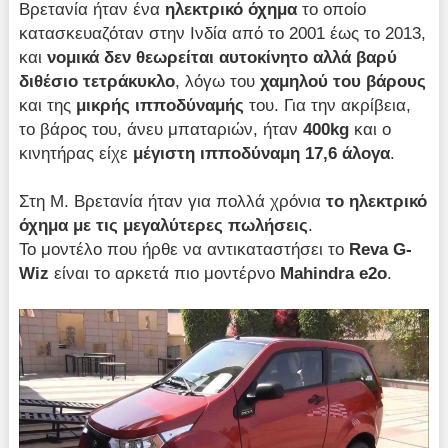
Βρετανία ήταν ένα
ηλεκτρικό όχημα
το οποίο
κατασκευαζόταν στην Ινδία από το 2001 έως το 2013,
και
νομικά δεν θεωρείται αυτοκίνητο αλλά βαρύ
διθέσιο τετράκυκλο
, λόγω του
χαμηλού του βάρους
και της
μικρής ιπποδύναμής
του. Για την ακρίβεια,
το βάρος του, άνευ μπαταριών, ήταν
400
kg
και ο
κινητήρας είχε
μέγιστη ιπποδύναμη 17,6 άλογα
.
Στη Μ. Βρετανία ήταν για πολλά χρόνια
το ηλεκτρικό
όχημα με τις μεγαλύτερες πωλήσεις
.
Το μοντέλο που ήρθε να αντικαταστήσει το
Reva
G-
Wiz
είναι το αρκετά πιο μοντέρνο
Mahindra
e2
o
.