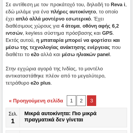
Σε αντίθεση με τον προκάτοχό του, δηλαδή το
Reva
i
,
εδώ μιλάμε για ένα
πλήρες αυτοκίνητο
, το οποίο
έχει
απλό αλλά μοντέρνο εσωτερικό
. Έχει
διαθέσιμους χώρους για
4 άτομα
,
οθόνη αφής 6,2
ιντσών
, keyless σύστημα πρόσβασης και
GPS
.
Εκτός αυτού,
η μπαταρία μπορεί να φορτίσει και
μέσω της τεχνολογίας ανάκτησης ενέργειας
που
διαθέτει το
e2
o
αλλά και
μέσω ηλιακών
panel
.
Στην εγχώρια αγορά της Ινδίας, το μοντέλο
αντικαταστάθηκε πλέον από το μεγαλύτερο,
τετράθυρο
e2
o
plus
.
« Προηγούμενη σελίδα
1
2
3
Μικρά αυτοκίνητα: Πιο μικρά
Σελ.
πραγματικά δεν γίνεται
1