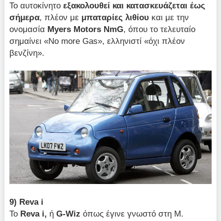
Το αυτοκίνητο
εξακολουθεί και κατασκευάζεται έως
σήμερα
, πλέον με
μπαταρίες λιθίου
και με την
ονομασία
Myers
Motors
NmG
, όπου το τελευταίο
σημαίνει «No more Gas», ελληνιστί «όχι πλέον
βενζίνη».
9)
Reva
i
Το
Reva
i,
ή
G-
Wiz
όπως έγινε γνωστό στη Μ.