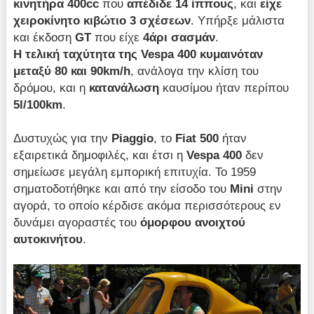
κινητήρα 400
cc
που
απέδιδε 14 ίππους
, και
είχε
χειροκίνητο κιβώτιο 3 σχέσεων
. Υπήρξε μάλιστα
και έκδοση
GT
που είχε
4άρι σασμάν
.
Η τελική ταχύτητα της
Vespa 400 κυμαινόταν
μεταξύ 80 και 90
km/
h
, ανάλογα την κλίση του
δρόμου, και η
κατανάλωση
καυσίμου ήταν περίπου
5
l/100
km
.
Δυστυχώς για την
Piaggio
, το
Fiat 500
ήταν
εξαιρετικά δημοφιλές, και έτσι η
Vespa 400
δεν
σημείωσε μεγάλη εμπορική επιτυχία. Το 1959
σηματοδοτήθηκε και από την είσοδο του
Mini
στην
αγορά, το οποίο κέρδισε ακόμα περισσότερους εν
δυνάμει αγοραστές του
όμορφου ανοιχτού
αυτοκινήτου
.