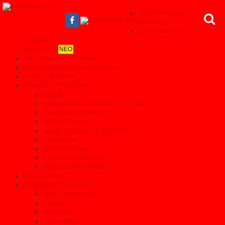
Τιμές Καινούριων
αυτοκινήτων
Τιμές Leasing για όλες τις
κατηγορίες
αυτοκινήτων
ΝΕΟ
Test Συνεργείων - Το θαύμα!
Αξίζουν ή δεν αξίζουν τα λεφτά τους
Απόψεις - Αναλύσεις
ΔΟΚΙΜΕΣ - ΣΥΓΚΡΙΤΙΚΑ
Δοκιμές
Αποκαλυπτικά Συγκριτικά σε 11 τομείς
Συγκριτικά αυτοκινήτων
Μεγάλες δοκιμές
Αρθρα & Ερευνες της AUTOBILD
Τα καλύτερα
Αγοραστικά θέματα
Ηλεκτρικά αυτοκίνητα
Παρουσιάσεις Μοντέλων
Όλες οι ειδήσεις
ΠΡΟΙΟΝΤΑ & ΥΠΗΡΕΣΙΕΣ
Βρες Επαγγελματία
Ελαστικά
After sales
Ανταλλακτικά