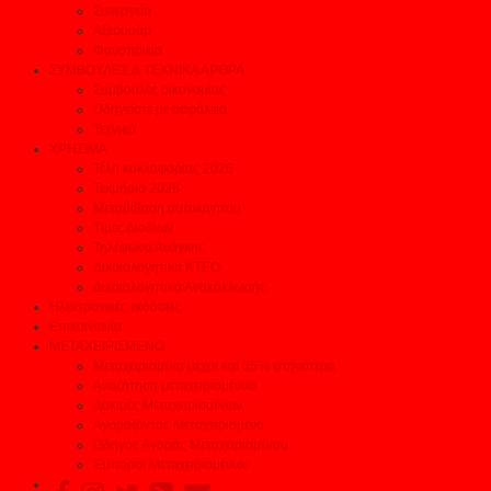
Συνεργεία
Αξεσουάρ
Φανοποιεία
ΣΥΜΒΟΥΛΕΣ & ΤΕΧΝΙΚΑ ΑΡΘΡΑ
Συμβουλές οικονομίας
Οδηγείστε με ασφάλεια
Τεχνικά
ΧΡΗΣΙΜΑ
Τέλη κυκλοφορίας 2026
Τεκμήρια 2026
Μεταβίβαση αυτοκινήτου
Τιμές Διοδίων
Τηλέφωνα Ανάγκης
Δικαιολογητικά ΚΤΕΟ
Δικαιολογητικά Ανακύκλωσης
Ηλεκτρονικές εκδόσεις
Επικοινωνία
ΜΕΤΑΧΕΙΡΙΣΜΕΝΟ
Μεταχειρισμένα μέχρι και 35% φτηνότερα
Αναζήτηση μεταχειρισμένου
Δοκιμές Μεταχειρισμένων
Αγοράζοντας Μεταχειρισμένο
Οδηγός Αγοράς Μεταχειρισμένου
Έμποροι Μεταχειρισμένων