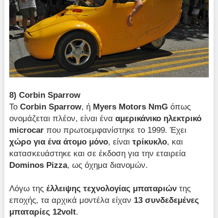
8) Corbin Sparrow
Το
Corbin
Sparrow
, ή
Myers
Motors
NmG
όπως
ονομάζεται πλέον, είναι ένα
αμερικάνικο ηλεκτρικό
microcar
που πρωτοεμφανίστηκε το 1999. Έχει
χώρο για ένα άτομο μόνο
, είναι
τρίκυκλο
, και
κατασκευάστηκε και σε έκδοση για την εταιρεία
Dominos
Pizza
, ως όχημα διανομών.
Λόγω της
έλλειψης τεχνολογίας μπαταριών
της
εποχής, τα αρχικά μοντέλα είχαν
13 συνδεδεμένες
μπαταρίες 12
volt
.