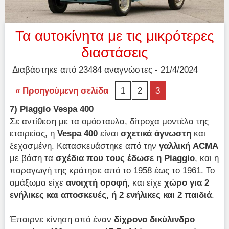
Τα αυτοκίνητα με τις μικρότερες
διαστάσεις
Διαβάστηκε από 23484 αναγνώστες - 21/4/2024
« Προηγούμενη σελίδα
1
2
3
7)
Piaggio
Vespa 400
Σε αντίθεση με τα ομόσταυλα, δίτροχα μοντέλα της
εταιρείας, η
Vespa 400
είναι
σχετικά άγνωστη
και
ξεχασμένη. Κατασκευάστηκε από την
γαλλική
ACMA
με βάση τα
σχέδια που τους έδωσε η
Piaggio
, και η
παραγωγή της κράτησε από το 1958 έως το 1961. Το
αμάξωμα είχε
ανοιχτή οροφή
, και είχε
χώρο για 2
ενήλικες και αποσκευές, ή 2 ενήλικες και 2 παιδιά
.
Έπαιρνε κίνηση από έναν
δίχρονο δικύλινδρο