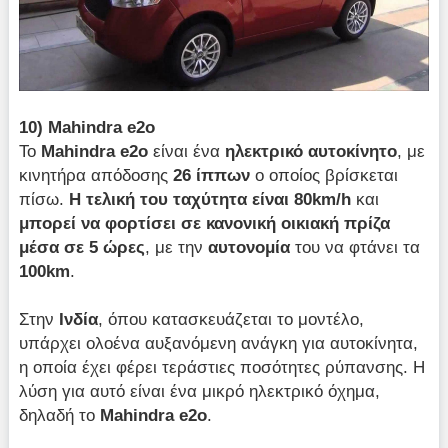
10)
Mahindra
e2
o
Το
Mahindra
e2
o
είναι ένα
ηλεκτρικό αυτοκίνητο
, με
κινητήρα απόδοσης
26 ίππων
ο οποίος βρίσκεται
πίσω.
Η τελική του ταχύτητα είναι 80
km/
h
και
μπορεί να φορτίσει σε κανονική οικιακή πρίζα
μέσα σε 5 ώρες
, με την
αυτονομία
του να φτάνει τα
100
km
.
Στην
Ινδία
, όπου κατασκευάζεται το μοντέλο,
υπάρχει ολοένα αυξανόμενη ανάγκη για αυτοκίνητα,
η οποία έχει φέρει τεράστιες ποσότητες ρύπανσης. Η
λύση για αυτό είναι ένα μικρό ηλεκτρικό όχημα,
δηλαδή το
Mahindra
e2
o
.