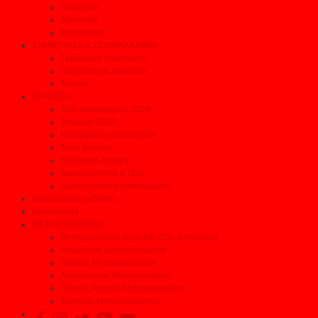
Συνεργεία
Αξεσουάρ
Φανοποιεία
ΣΥΜΒΟΥΛΕΣ & ΤΕΧΝΙΚΑ ΑΡΘΡΑ
Συμβουλές οικονομίας
Οδηγείστε με ασφάλεια
Τεχνικά
ΧΡΗΣΙΜΑ
Τέλη κυκλοφορίας 2026
Τεκμήρια 2026
Μεταβίβαση αυτοκινήτου
Τιμές Διοδίων
Τηλέφωνα Ανάγκης
Δικαιολογητικά ΚΤΕΟ
Δικαιολογητικά Ανακύκλωσης
Ηλεκτρονικές εκδόσεις
Επικοινωνία
ΜΕΤΑΧΕΙΡΙΣΜΕΝΟ
Μεταχειρισμένα μέχρι και 35% φτηνότερα
Αναζήτηση μεταχειρισμένου
Δοκιμές Μεταχειρισμένων
Αγοράζοντας Μεταχειρισμένο
Οδηγός Αγοράς Μεταχειρισμένου
Έμποροι Μεταχειρισμένων