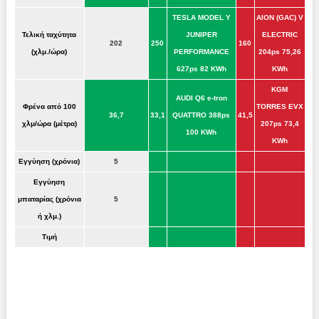
TESLA MODEL Y
AION (GAC) V
Τελική ταχύτητα
JUNIPER
ELECTRIC
202
250
160
(χλμ./ώρα)
PERFORMANCE
204ps 75,26
627ps 82 KWh
KWh
KGM
AUDI Q6 e-tron
Φρένα από 100
TORRES EVX
36,7
33,1
QUATTRO 388ps
41,5
χλμ/ώρα (μέτρα)
207ps 73,4
100 KWh
KWh
Εγγύηση (χρόνια)
5
Εγγύηση
μπαταρίας (χρόνια
5
ή χλμ.)
Τιμή