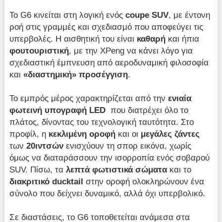
Το G6 κινείται στη λογική ενός
coupe SUV
, με έντονη
ροή στις γραμμές και σχεδιασμό που αποφεύγει τις
υπερβολές. Η αισθητική του είναι
καθαρή
και ήπια
φουτουριστική
, με την XPeng να κάνει λόγο για
σχεδιαστική έμπνευση από αεροδυναμική φιλοσοφία
και
«διαστημική» προσέγγιση
.
Το εμπρός μέρος χαρακτηρίζεται από την
ενιαία
φωτεινή υπογραφή LED
που διατρέχει όλο το
πλάτος, δίνοντας του τεχνολογική ταυτότητα. Στο
προφίλ, η
κεκλιμένη οροφή
και οι
μεγάλες ζάντες
των
20ιντσών
ενισχύουν τη σπορ εικόνα, χωρίς
όμως να διαταράσσουν την ισορροπία ενός σοβαρού
SUV. Πίσω, τα
λεπτά φωτιστικά σώματα
και το
διακριτικό ducktail
στην οροφή ολοκληρώνουν ένα
σύνολο που δείχνει δυναμικό, αλλά όχι υπερβολικό.
Σε διαστάσεις, το G6 τοποθετείται ανάμεσα στα