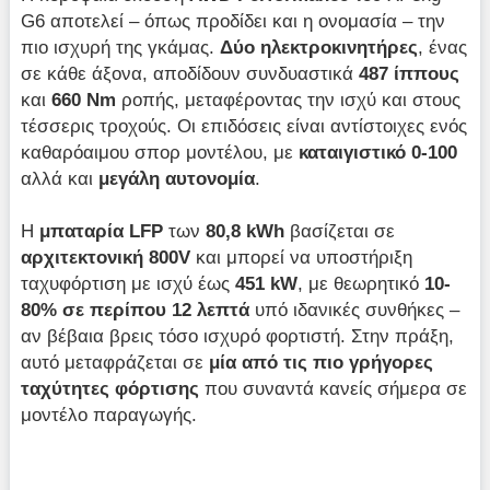
G6 αποτελεί – όπως προδίδει και η ονομασία – την
πιο ισχυρή της γκάμας.
Δύο ηλεκτροκινητήρες
, ένας
σε κάθε άξονα, αποδίδουν συνδυαστικά
487 ίππους
και
660 Nm
ροπής, μεταφέροντας την ισχύ και στους
τέσσερις τροχούς. Οι επιδόσεις είναι αντίστοιχες ενός
καθαρόαιμου σπορ μοντέλου, με
καταιγιστικό 0-100
αλλά και
μεγάλη αυτονομία
.
Η
μπαταρία
LFP
των
80,8 kWh
βασίζεται σε
αρχιτεκτονική 800V
και μπορεί να υποστήριξη
ταχυφόρτιση με ισχύ έως
451 k
W
, με θεωρητικό
10-
80% σε περίπου 12 λεπτά
υπό ιδανικές συνθήκες –
αν βέβαια βρεις τόσο ισχυρό φορτιστή. Στην πράξη,
αυτό μεταφράζεται σε
μία από τις πιο γρήγορες
ταχύτητες φόρτισης
που συναντά κανείς σήμερα σε
μοντέλο παραγωγής.