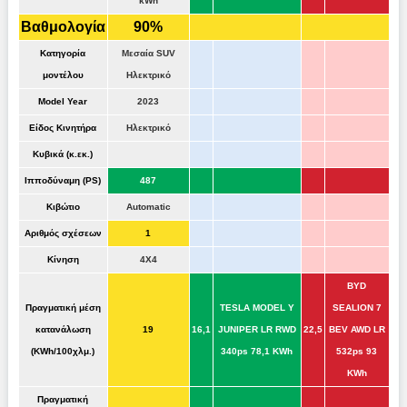
kWh
Βαθμολογία
90%
Κατηγορία
Μεσαία SUV
μοντέλου
Ηλεκτρικό
Model Year
2023
Είδος Κινητήρα
Ηλεκτρικό
Κυβικά (κ.εκ.)
Ιπποδύναμη (PS)
487
Κιβώτιο
Automatic
Αριθμός σχέσεων
1
Κίνηση
4Χ4
BYD
Πραγματική μέση
TESLA MODEL Y
SEALION 7
κατανάλωση
19
16,1
JUNIPER LR RWD
22,5
BEV AWD LR
(KWh/100χλμ.)
340ps 78,1 KWh
532ps 93
KWh
Πραγματική