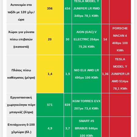
TESLA MODEL Y
Αυτονομία στο
356
434
JUNIPER LR RWD
ταξίδι με 120 χλμ./
340ps 78,1 KWh
ώρα
PORSCHE
Χώροι για γόνατα
AION (GAC) V
MACAN 4
πίσω επιβατών
20
30
ELECTRIC 204ps
14
408ps 100
(εκατοστά)
75,26 KWh
KWh
TESLA
MODEL Y
Πλάτος πίσω
NIO EL6 AWD LR
1,4
1,5
1,36
JUNIPER LR
καθίσματος (μέτρα)
490ps 100 KWh
AWD 514ps
78,1 KWh
Εργοστασιακή
KGM TORRES EVX
χωρητικότητα πόρτ
571
839
207ps 73,4 KWh
μπαγκάζ (λίτρα)
SMART #5
Επιτάχυνση 0-100
4,9
3,7
BRABUS 646ps
χλμ/ώρα (δλ.)
100 KWh