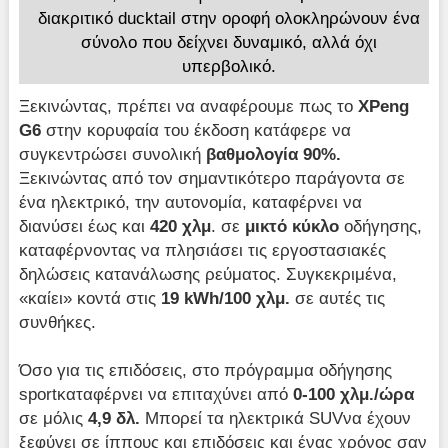
διακριτικό ducktail στην οροφή ολοκληρώνουν ένα
σύνολο που δείχνει δυναμικό, αλλά όχι
υπερβολικό.
Ξεκινώντας, πρέπει να αναφέρουμε πως το
XPeng
G6
στην κορυφαία του έκδοση κατάφερε να
συγκεντρώσει συνολική
βαθμολογία 90%.
Ξεκινώντας από τον σημαντικότερο παράγοντα σε
ένα ηλεκτρικό, την αυτονομία, καταφέρνει να
διανύσει έως και
420 χλμ
. σε
μικτό κύκλο
οδήγησης,
καταφέρνοντας να πλησιάσει τις εργοστασιακές
δηλώσεις κατανάλωσης ρεύματος. Συγκεκριμένα,
«καίει» κοντά στις
19
kWh/100 χλμ.
σε αυτές τις
συνθήκες.
Όσο για τις επιδόσεις, στο πρόγραμμα οδήγησης
sportκαταφέρνει να επιταχύνει από
0-100 χλμ./ώρα
σε μόλις
4,9 δλ.
Μπορεί τα ηλεκτρικά SUVνα έχουν
ξεφύγει σε ίππους και επιδόσεις και ένας χρόνος σαν