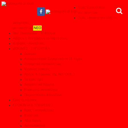
Τιμές Καινούριων
αυτοκινήτων
Τιμές Leasing για όλες τις
κατηγορίες
αυτοκινήτων
ΝΕΟ
Test Συνεργείων - Το θαύμα!
Αξίζουν ή δεν αξίζουν τα λεφτά τους
Απόψεις - Αναλύσεις
ΔΟΚΙΜΕΣ - ΣΥΓΚΡΙΤΙΚΑ
Δοκιμές
Αποκαλυπτικά Συγκριτικά σε 11 τομείς
Συγκριτικά αυτοκινήτων
Μεγάλες δοκιμές
Αρθρα & Ερευνες της AUTOBILD
Τα καλύτερα
Αγοραστικά θέματα
Ηλεκτρικά αυτοκίνητα
Παρουσιάσεις Μοντέλων
Όλες οι ειδήσεις
ΠΡΟΙΟΝΤΑ & ΥΠΗΡΕΣΙΕΣ
Βρες Επαγγελματία
Ελαστικά
After sales
Ανταλλακτικά