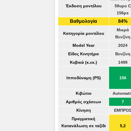
Έκδοση μοντέλου
5θυρο C
156ps
Βαθμολογία
84%
Μικρά
Κατηγορία μοντέλου
Βενζίνη
Model Year
2024
Είδος Κινητήρα
Βενζίνη
Κυβικά (κ.εκ.)
1499
Ιπποδύναμη (PS)
156
Κιβώτιο
Automati
Αριθμός σχέσεων
7
Κίνηση
ΕΜΠΡΟ
Πραγματική
Κατανάλωση σε ταξίδι
5,2