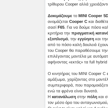
τρίθυρου Cooper αλλά χρειάζοντα
Δοκιμάζουμε
το
MINI
Cooper 5
ονομάζεται
Cooper
C
και διαθέτ
σασί
F65
. Για να δούμε πόσο κα
κριτήρια την
πραγματική κατα
εξοπλισμό
, την
εγγύηση
και τη
από το πόσο καλή δουλειά έχουν
του Cooper θα παραθέσουμε την 
επιλέγοντας μοντέλα με αυτόματ
αφήνοντας «εκτός» τα full hybrid
Ο κινητήρας του MINI Cooper C 
αμάξωμα, χαρίζοντας στο μοντέλ
συμπεριφορά, που παρομοιάζεται
ενώ τα φρένα είναι δυνατά.
Η
κατανάλωση
στην
πόλη
και 
τον μέσο όρο του ανταγωνισμού