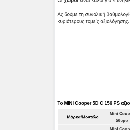
Οι
χώροι
είναι καλοί για 4 ενήλι
Ας δούμε τη συνολική βαθμολογί
κυριότερους τομείς αξιολόγησης.
Το MINI Cooper 5D C 156 PS αξιο
Mini Coop
Μάρκα/Μοντέλο
5θυρο
Mini Coop