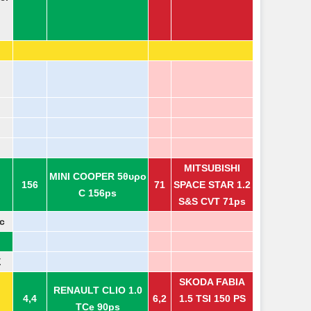
MITSUBISHI
MINI COOPER 5θυρο
156
71
SPACE STAR 1.2
C 156ps
S&S CVT 71ps
c
Σ
SKODA FABIA
RENAULT CLIO 1.0
4,4
6,2
1.5 TSI 150 PS
TCe 90ps