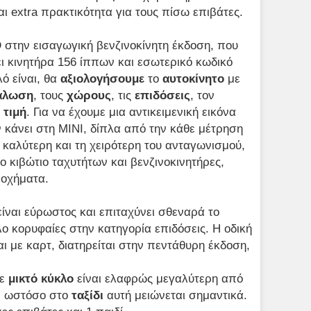
ι extra πρακτικότητα για τους πίσω επιβάτες.
D
στην εισαγωγική βενζινοκίνητη έκδοση, που
ει κινητήρα 156 ίππων και εσωτερικό κωδικό
λό είναι, θα
αξιολογήσουμε
το
αυτοκίνητο
με
νάλωση
, τους
χώρους
, τις
επιδόσεις
, τον
ν
τιμή
. Για να έχουμε μια αντικειμενική εικόνα
 κάνει στη MINI, δίπλα από την κάθε μέτρηση
καλύτερη και τη χειρότερη του ανταγωνισμού,
ο κιβώτιο ταχυτήτων και βενζινοκινητήρες,
 οχήματα.
είναι εύρωστος και επιταχύνει σθεναρά το
ο κορυφαίες στην κατηγορία επιδόσεις. Η οδική
 με καρτ, διατηρείται στην πεντάθυρη έκδοση,
σε
μικτό κύκλο
είναι ελαφρώς μεγαλύτερη από
, ωστόσο στο
ταξίδι
αυτή μειώνεται σημαντικά.