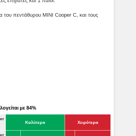
κες επιβάτες και 1 παιδί.
α του πεντάθυρου MINI Cooper C, και τους
λογείται με 84%
er
Καλύτερα
Χειρότερα
er