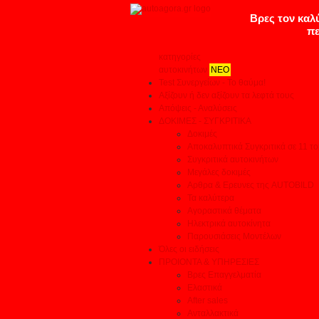
κατηγορίες
αυτοκινήτων
ΝΕΟ
Test Συνεργείων - Το θαύμα!
Αξίζουν ή δεν αξίζουν τα λεφτά τους
Απόψεις - Αναλύσεις
ΔΟΚΙΜΕΣ - ΣΥΓΚΡΙΤΙΚΑ
Δοκιμές
Αποκαλυπτικά Συγκριτικά σε 11 το
Συγκριτικά αυτοκινήτων
Μεγάλες δοκιμές
Αρθρα & Ερευνες της AUTOBILD
Τα καλύτερα
Αγοραστικά θέματα
Ηλεκτρικά αυτοκίνητα
Παρουσιάσεις Μοντέλων
Όλες οι ειδήσεις
ΠΡΟΙΟΝΤΑ & ΥΠΗΡΕΣΙΕΣ
Βρες Επαγγελματία
Ελαστικά
After sales
Ανταλλακτικά