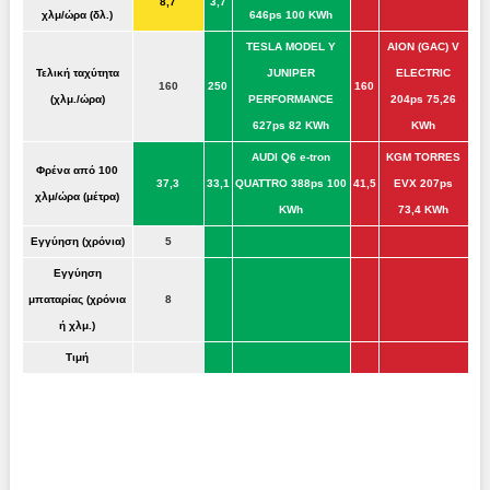
8,7
3,7
χλμ/ώρα (δλ.)
646ps 100 KWh
TESLA MODEL Y
AION (GAC) V
Τελική ταχύτητα
JUNIPER
ELECTRIC
160
250
160
(χλμ./ώρα)
PERFORMANCE
204ps 75,26
627ps 82 KWh
KWh
AUDI Q6 e-tron
KGM TORRES
Φρένα από 100
37,3
33,1
QUATTRO 388ps 100
41,5
EVX 207ps
χλμ/ώρα (μέτρα)
KWh
73,4 KWh
Εγγύηση (χρόνια)
5
Εγγύηση
μπαταρίας (χρόνια
8
ή χλμ.)
Τιμή