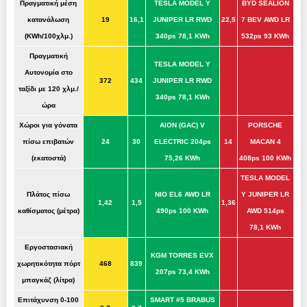
Πραγματική μέση
TESLA MODEL Y
BYD SEALION
κατανάλωση
19
16,1
JUNIPER LR RWD
22,5
7 BEV AWD LR
(KWh/100χλμ.)
340ps 78,1 KWh
532ps 93 KWh
Πραγματική
TESLA MODEL Y
Αυτονομία στο
372
434
JUNIPER LR RWD
ταξίδι με 120 χλμ./
340ps 78,1 KWh
ώρα
Χώροι για γόνατα
AION (GAC) V
PORSCHE
πίσω επιβατών
24
30
ELECTRIC 204ps
14
MACAN 4
(εκατοστά)
75,26 KWh
408ps 100 KWh
TESLA MODEL
Πλάτος πίσω
NIO EL6 AWD LR
Y JUNIPER LR
1,42
1,5
1,36
καθίσματος (μέτρα)
490ps 100 KWh
AWD 514ps
78,1 KWh
Εργοστασιακή
KGM TORRES EVX
χωρητικότητα πόρτ
468
839
207ps 73,4 KWh
μπαγκάζ (λίτρα)
Επιτάχυνση 0-100
SMART #5 BRABUS