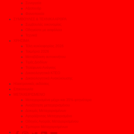
Συνεργεία
Αξεσουάρ
Φανοποιεία
ΣΥΜΒΟΥΛΕΣ & ΤΕΧΝΙΚΑ ΑΡΘΡΑ
Συμβουλές οικονομίας
Οδηγείστε με ασφάλεια
Τεχνικά
ΧΡΗΣΙΜΑ
Τέλη κυκλοφορίας 2026
Τεκμήρια 2026
Μεταβίβαση αυτοκινήτου
Τιμές Διοδίων
Τηλέφωνα Ανάγκης
Δικαιολογητικά ΚΤΕΟ
Δικαιολογητικά Ανακύκλωσης
Ηλεκτρονικές εκδόσεις
Επικοινωνία
ΜΕΤΑΧΕΙΡΙΣΜΕΝΟ
Μεταχειρισμένα μέχρι και 35% φτηνότερα
Αναζήτηση μεταχειρισμένου
Δοκιμές Μεταχειρισμένων
Αγοράζοντας Μεταχειρισμένο
Οδηγός Αγοράς Μεταχειρισμένου
Έμποροι Μεταχειρισμένων