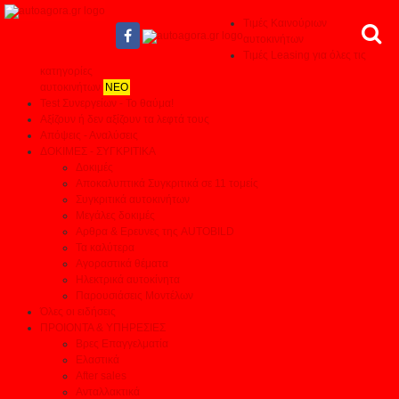
Τιμές Καινούριων
αυτοκινήτων
Τιμές Leasing για όλες τις
κατηγορίες
αυτοκινήτων
ΝΕΟ
Test Συνεργείων - Το θαύμα!
Αξίζουν ή δεν αξίζουν τα λεφτά τους
Απόψεις - Αναλύσεις
ΔΟΚΙΜΕΣ - ΣΥΓΚΡΙΤΙΚΑ
Δοκιμές
Αποκαλυπτικά Συγκριτικά σε 11 τομείς
Συγκριτικά αυτοκινήτων
Μεγάλες δοκιμές
Αρθρα & Ερευνες της AUTOBILD
Τα καλύτερα
Αγοραστικά θέματα
Ηλεκτρικά αυτοκίνητα
Παρουσιάσεις Μοντέλων
Όλες οι ειδήσεις
ΠΡΟΙΟΝΤΑ & ΥΠΗΡΕΣΙΕΣ
Βρες Επαγγελματία
Ελαστικά
After sales
Ανταλλακτικά