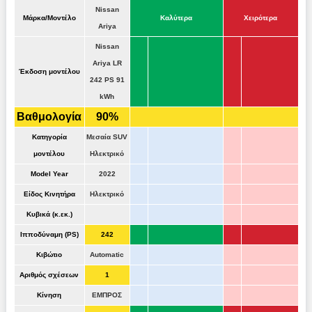
Nissan
Μάρκα/Μοντέλο
Καλύτερα
Χειρότερα
Ariya
Nissan
Ariya LR
Έκδοση μοντέλου
242 PS 91
kWh
Βαθμολογία
90%
Κατηγορία
Μεσαία SUV
μοντέλου
Ηλεκτρικό
Model Year
2022
Είδος Κινητήρα
Ηλεκτρικό
Κυβικά (κ.εκ.)
Ιπποδύναμη (PS)
242
Κιβώτιο
Automatic
Αριθμός σχέσεων
1
Κίνηση
ΕΜΠΡΟΣ