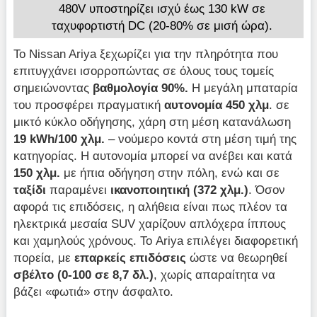
480V υποστηρίζει ισχύ έως 130 kW σε
ταχυφορτιστή DC (20-80% σε μισή ώρα).
Το Nissan Ariya ξεχωρίζει για την πληρότητα που
επιτυγχάνει ισορροπώντας σε όλους τους τομείς
σημειώνοντας
βαθμολογία 90%.
Η μεγάλη μπαταρία
του προσφέρει πραγματική
αυτονομία 450 χλμ
. σε
μικτό κύκλο οδήγησης, χάρη στη μέση κατανάλωση
19
kWh/100 χλμ.
– νούμερο κοντά στη μέση τιμή της
κατηγορίας. Η αυτονομία μπορεί να ανέβει και κατά
150 χλμ.
με ήπια οδήγηση στην πόλη, ενώ και σε
ταξίδι
παραμένει
ικανοποιητική
(372 χλμ.)
. Όσον
αφορά τις επιδόσεις, η αλήθεια είναι πως πλέον τα
ηλεκτρικά μεσαία SUV χαρίζουν απλόχερα ίππους
και χαμηλούς χρόνους. Το Ariya επιλέγει διαφορετική
πορεία, με
επαρκείς επιδόσεις
ώστε να θεωρηθεί
σβέλτο (0-100 σε 8,7 δλ.)
, χωρίς απαραίτητα να
βάζει «φωτιά» στην άσφαλτο.