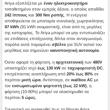
Ariya εξοπλίζεται με
έναν ηλεκτροκινητήρα
τοποθετημένο στον εμπρός άξονα, ο οποίος αποδίδει
242 ίππους
και
300 Nm ροπής
. Η ενέργεια
αποθηκεύεται σε μπαταρία συνολικής χωρητικότητας
87 kWh
(91 kWh ονομαστική), είναι από τις μεγάλες
της κατηγορίας. Το Ariya μπορεί να μην εντυπωσιάζει
σε επιδόσεις επιτάχυνσης δίπλα στον ανταγωνισμό,
παρόλα αυτά παραμένει
σβέλτο
για SUV αυτού του
μεγέθους και σημειώνει
ικανοποιητική αυτονομία
.
Όσον αφορά τη φόρτιση, η
αρχιτεκτονική
των
480V
υποστηρίζει ισχύ
έως 130 kW
σε
ταχυφορτιστή DC
,
επιτρέποντας αναπλήρωση από
20% έως 80%
σε
περίπου
μισή ώρα.
Αντίστοιχα, σε
wallbox AC
με
τον
ενσωματωμένο φορτιστή (έως 22
kW)
, η
φόρτιση (10-80%) μπορεί να ολοκληρωθεί σε
περίπου
5 ώρες
.
Σημαντικό να αναφερθεί πως το Nissan Ariya