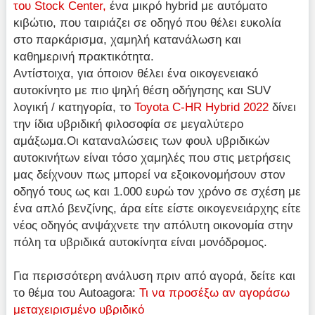
του Stock Center,
ένα μικρό hybrid με αυτόματο
κιβώτιο, που ταιριάζει σε οδηγό που θέλει ευκολία
στο παρκάρισμα, χαμηλή κατανάλωση και
καθημερινή πρακτικότητα.
Αντίστοιχα, για όποιον θέλει ένα οικογενειακό
αυτοκίνητο με πιο ψηλή θέση οδήγησης και SUV
λογική / κατηγορία, το
Toyota C-HR Hybrid 2022
δίνει
την ίδια υβριδική φιλοσοφία σε μεγαλύτερο
αμάξωμα.Οι καταναλώσεις των φουλ υβριδικών
αυτοκινήτων είναι τόσο χαμηλές που στις μετρήσεις
μας δείχνουν πως μπορεί να εξοικονομήσουν στον
οδηγό τους ως και 1.000 ευρώ τον χρόνο σε σχέση με
ένα απλό βενζίνης, άρα είτε είστε οικογενειάρχης είτε
νέος οδηγός ανψάχνετε την απόλυτη οικονομία στην
πόλη τα υβριδικά αυτοκίνητα είναι μονόδρομος.
Για περισσότερη ανάλυση πριν από αγορά, δείτε και
το θέμα του Autoagora:
Τι να προσέξω αν αγοράσω
μεταχειρισμένο υβριδικό