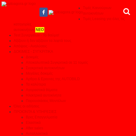
Τιμές Καινούριων
αυτοκινήτων
Τιμές Leasing για όλες τις
κατηγορίες
αυτοκινήτων
ΝΕΟ
Test Συνεργείων - Το θαύμα!
Αξίζουν ή δεν αξίζουν τα λεφτά τους
Απόψεις - Αναλύσεις
ΔΟΚΙΜΕΣ - ΣΥΓΚΡΙΤΙΚΑ
Δοκιμές
Αποκαλυπτικά Συγκριτικά σε 11 τομείς
Συγκριτικά αυτοκινήτων
Μεγάλες δοκιμές
Αρθρα & Ερευνες της AUTOBILD
Τα καλύτερα
Αγοραστικά θέματα
Ηλεκτρικά αυτοκίνητα
Παρουσιάσεις Μοντέλων
Όλες οι ειδήσεις
ΠΡΟΙΟΝΤΑ & ΥΠΗΡΕΣΙΕΣ
Βρες Επαγγελματία
Ελαστικά
After sales
Ανταλλακτικά