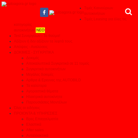
Τιμές Καινούριων
αυτοκινήτων
Τιμές Leasing για όλες τις
κατηγορίες
αυτοκινήτων
ΝΕΟ
Test Συνεργείων - Το θαύμα!
Αξίζουν ή δεν αξίζουν τα λεφτά τους
Απόψεις - Αναλύσεις
ΔΟΚΙΜΕΣ - ΣΥΓΚΡΙΤΙΚΑ
Δοκιμές
Αποκαλυπτικά Συγκριτικά σε 11 τομείς
Συγκριτικά αυτοκινήτων
Μεγάλες δοκιμές
Αρθρα & Ερευνες της AUTOBILD
Τα καλύτερα
Αγοραστικά θέματα
Ηλεκτρικά αυτοκίνητα
Παρουσιάσεις Μοντέλων
Όλες οι ειδήσεις
ΠΡΟΙΟΝΤΑ & ΥΠΗΡΕΣΙΕΣ
Βρες Επαγγελματία
Ελαστικά
After sales
Ανταλλακτικά