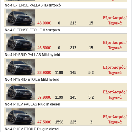
No 4
E-TENSE PALLAS
Ηλεκτρικό
Εξοπλισμός/
43.000€
0
213
15
Τεχνικά
No 4
E-TENSE ETOILE
Ηλεκτρικό
Εξοπλισμός/
46.500€
0
213
15
Τεχνικά
No 4
HYBRID PALLAS
Mild hybrid
Εξοπλισμός/
33.900€
1199
145
5,2
Τεχνικά
No 4
HYBRID ETOILE
Mild hybrid
Εξοπλισμός/
37.900€
1199
145
5,2
Τεχνικά
No 4
PHEV PALLAS
Plug in diesel
Εξοπλισμός/
47.500€
1598
225
3
Τεχνικά
No 4
PHEV ETOILE
Plug in diesel