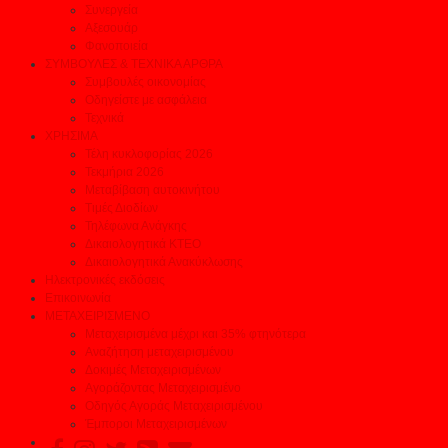
Συνεργεία
Αξεσουάρ
Φανοποιεία
ΣΥΜΒΟΥΛΕΣ & ΤΕΧΝΙΚΑ ΑΡΘΡΑ
Συμβουλές οικονομίας
Οδηγείστε με ασφάλεια
Τεχνικά
ΧΡΗΣΙΜΑ
Τέλη κυκλοφορίας 2026
Τεκμήρια 2026
Μεταβίβαση αυτοκινήτου
Τιμές Διοδίων
Τηλέφωνα Ανάγκης
Δικαιολογητικά ΚΤΕΟ
Δικαιολογητικά Ανακύκλωσης
Ηλεκτρονικές εκδόσεις
Επικοινωνία
ΜΕΤΑΧΕΙΡΙΣΜΕΝΟ
Μεταχειρισμένα μέχρι και 35% φτηνότερα
Αναζήτηση μεταχειρισμένου
Δοκιμές Μεταχειρισμένων
Αγοράζοντας Μεταχειρισμένο
Οδηγός Αγοράς Μεταχειρισμένου
Έμποροι Μεταχειρισμένων