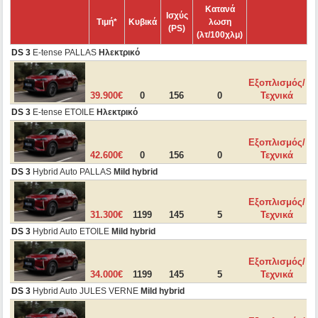
Κατανά
Ισχύς
Τιμή*
Κυβικά
λωση
(PS)
(λτ/100χλμ)
DS 3
E-tense PALLAS
Ηλεκτρικό
Εξοπλισμός/
39.900€
0
156
0
Τεχνικά
DS 3
E-tense ETOILE
Ηλεκτρικό
Εξοπλισμός/
42.600€
0
156
0
Τεχνικά
DS 3
Hybrid Auto PALLAS
Mild hybrid
Εξοπλισμός/
31.300€
1199
145
5
Τεχνικά
DS 3
Hybrid Auto ETOILE
Mild hybrid
Εξοπλισμός/
34.000€
1199
145
5
Τεχνικά
DS 3
Hybrid Auto JULES VERNE
Mild hybrid