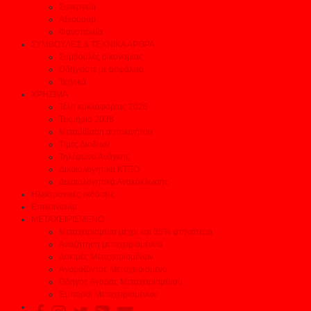
Συνεργεία
Αξεσουάρ
Φανοποιεία
ΣΥΜΒΟΥΛΕΣ & ΤΕΧΝΙΚΑ ΑΡΘΡΑ
Συμβουλές οικονομίας
Οδηγείστε με ασφάλεια
Τεχνικά
ΧΡΗΣΙΜΑ
Τέλη κυκλοφορίας 2026
Τεκμήρια 2026
Μεταβίβαση αυτοκινήτου
Τιμές Διοδίων
Τηλέφωνα Ανάγκης
Δικαιολογητικά ΚΤΕΟ
Δικαιολογητικά Ανακύκλωσης
Ηλεκτρονικές εκδόσεις
Επικοινωνία
ΜΕΤΑΧΕΙΡΙΣΜΕΝΟ
Μεταχειρισμένα μέχρι και 35% φτηνότερα
Αναζήτηση μεταχειρισμένου
Δοκιμές Μεταχειρισμένων
Αγοράζοντας Μεταχειρισμένο
Οδηγός Αγοράς Μεταχειρισμένου
Έμποροι Μεταχειρισμένων