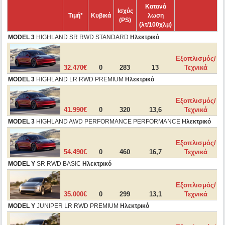
Κατανά
Ισχύς
Τιμή*
Κυβικά
λωση
(PS)
(λτ/100χλμ)
MODEL 3
HIGHLAND SR RWD STANDARD
Ηλεκτρικό
Εξοπλισμός/
32.470€
0
283
13
Τεχνικά
MODEL 3
HIGHLAND LR RWD PREMIUM
Ηλεκτρικό
Εξοπλισμός/
41.990€
0
320
13,6
Τεχνικά
MODEL 3
HIGHLAND AWD PERFORMANCE PERFORMANCE
Ηλεκτρικό
Εξοπλισμός/
54.490€
0
460
16,7
Τεχνικά
MODEL Y
SR RWD BASIC
Ηλεκτρικό
Εξοπλισμός/
35.000€
0
299
13,1
Τεχνικά
MODEL Y
JUNIPER LR RWD PREMIUM
Ηλεκτρικό