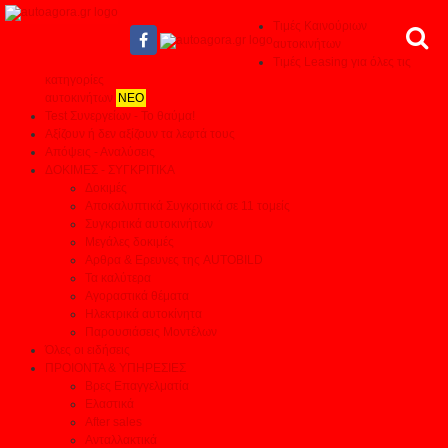
Τιμές Καινούριων
αυτοκινήτων
Τιμές Leasing για όλες τις
κατηγορίες
αυτοκινήτων
ΝΕΟ
Test Συνεργείων - Το θαύμα!
Αξίζουν ή δεν αξίζουν τα λεφτά τους
Απόψεις - Αναλύσεις
ΔΟΚΙΜΕΣ - ΣΥΓΚΡΙΤΙΚΑ
Δοκιμές
Αποκαλυπτικά Συγκριτικά σε 11 τομείς
Συγκριτικά αυτοκινήτων
Μεγάλες δοκιμές
Αρθρα & Ερευνες της AUTOBILD
Τα καλύτερα
Αγοραστικά θέματα
Ηλεκτρικά αυτοκίνητα
Παρουσιάσεις Μοντέλων
Όλες οι ειδήσεις
ΠΡΟΙΟΝΤΑ & ΥΠΗΡΕΣΙΕΣ
Βρες Επαγγελματία
Ελαστικά
After sales
Ανταλλακτικά