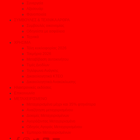
Συνεργεία
Αξεσουάρ
Φανοποιεία
ΣΥΜΒΟΥΛΕΣ & ΤΕΧΝΙΚΑ ΑΡΘΡΑ
Συμβουλές οικονομίας
Οδηγείστε με ασφάλεια
Τεχνικά
ΧΡΗΣΙΜΑ
Τέλη κυκλοφορίας 2026
Τεκμήρια 2026
Μεταβίβαση αυτοκινήτου
Τιμές Διοδίων
Τηλέφωνα Ανάγκης
Δικαιολογητικά ΚΤΕΟ
Δικαιολογητικά Ανακύκλωσης
Ηλεκτρονικές εκδόσεις
Επικοινωνία
ΜΕΤΑΧΕΙΡΙΣΜΕΝΟ
Μεταχειρισμένα μέχρι και 35% φτηνότερα
Αναζήτηση μεταχειρισμένου
Δοκιμές Μεταχειρισμένων
Αγοράζοντας Μεταχειρισμένο
Οδηγός Αγοράς Μεταχειρισμένου
Έμποροι Μεταχειρισμένων