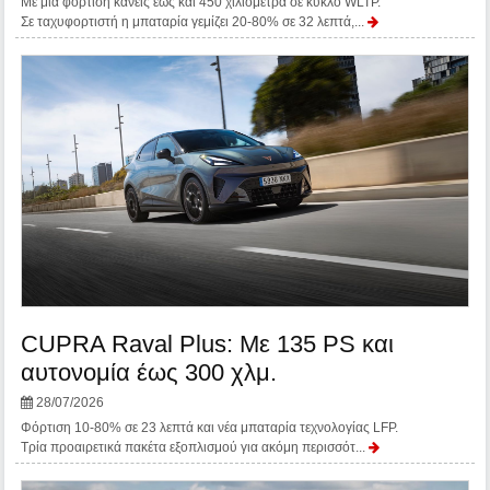
Με μία φόρτιση κάνεις έως και 450 χιλιόμετρα σε κύκλο WLTP.
Σε ταχυφορτιστή η μπαταρία γεμίζει 20-80% σε 32 λεπτά,...
CUPRA Raval Plus: Με 135 PS και
αυτονομία έως 300 χλμ.
28/07/2026
Φόρτιση 10-80% σε 23 λεπτά και νέα μπαταρία τεχνολογίας LFP.
Τρία προαιρετικά πακέτα εξοπλισμού για ακόμη περισσότ...