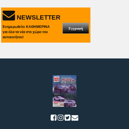
NEWSLETTER
Ενημερωθείτε ΚΑΘΗΜΕΡΙΝΑ
Εγγραφή
για όλα τα νέα στο χώρο του
αυτοκινήτου!