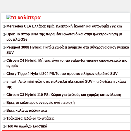
Mercedes CLA Ελλάδα: τιμές, ηλεκτρική έκδοση και αυτονομία 792 km
Opel: Το σπορ DNA της παραμένει ζωντανό και στην ηλεκτροκίνηση με
μοντέλα GSe
Peugeot 3008 Hybrid: Γιατί ξεχωρίζει ανάμεσα στα σύγχρονα οικογενειακά
SUV
Citroen C4 Hybrid: Μήπως είναι το πιο value-for-money οικογενειακό της
αγοράς;
Chery Tiggo 4 Hybrid 204 PS:Tο πιο προσιτό πλήρως υβριδικό SUV
smart: Από mini πόλης σε πολυτελή ηλεκτρικά SUV – τι διαθέτει η γκάμα
της
Citroen C3 Hybrid 110 PS: Χώροι για ψηλούς και χαμηλή κατανάλωση
Βρες το καλύτερο συνεργείο ανά περιοχή
Βρες καλά ανταλλακτικά
Τράκαρες; Εδώ θα το φτιάξεις
Που να αλλάξω ελαστικά