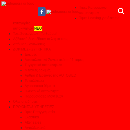
Τιμές Καινούριων
αυτοκινήτων
Τιμές Leasing για όλες τις
κατηγορίες
αυτοκινήτων
ΝΕΟ
Test Συνεργείων - Το θαύμα!
Αξίζουν ή δεν αξίζουν τα λεφτά τους
Απόψεις - Αναλύσεις
ΔΟΚΙΜΕΣ - ΣΥΓΚΡΙΤΙΚΑ
Δοκιμές
Αποκαλυπτικά Συγκριτικά σε 11 τομείς
Συγκριτικά αυτοκινήτων
Μεγάλες δοκιμές
Αρθρα & Ερευνες της AUTOBILD
Τα καλύτερα
Αγοραστικά θέματα
Ηλεκτρικά αυτοκίνητα
Παρουσιάσεις Μοντέλων
Όλες οι ειδήσεις
ΠΡΟΙΟΝΤΑ & ΥΠΗΡΕΣΙΕΣ
Βρες Επαγγελματία
Ελαστικά
After sales
Ανταλλακτικά