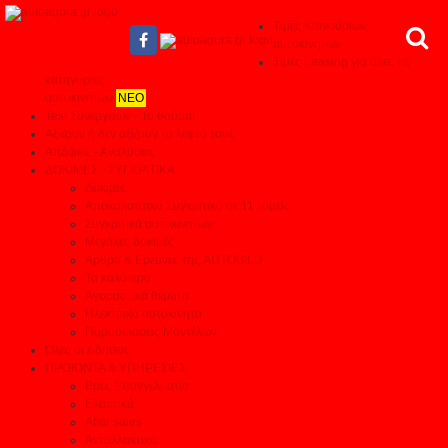
Τιμές Καινούριων
αυτοκινήτων
Τιμές Leasing για όλες τις
κατηγορίες
αυτοκινήτων
ΝΕΟ
Test Συνεργείων - Το θαύμα!
Αξίζουν ή δεν αξίζουν τα λεφτά τους
Απόψεις - Αναλύσεις
ΔΟΚΙΜΕΣ - ΣΥΓΚΡΙΤΙΚΑ
Δοκιμές
Αποκαλυπτικά Συγκριτικά σε 11 τομείς
Συγκριτικά αυτοκινήτων
Μεγάλες δοκιμές
Αρθρα & Ερευνες της AUTOBILD
Τα καλύτερα
Αγοραστικά θέματα
Ηλεκτρικά αυτοκίνητα
Παρουσιάσεις Μοντέλων
Όλες οι ειδήσεις
ΠΡΟΙΟΝΤΑ & ΥΠΗΡΕΣΙΕΣ
Βρες Επαγγελματία
Ελαστικά
After sales
Ανταλλακτικά