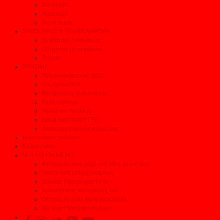
Συνεργεία
Αξεσουάρ
Φανοποιεία
ΣΥΜΒΟΥΛΕΣ & ΤΕΧΝΙΚΑ ΑΡΘΡΑ
Συμβουλές οικονομίας
Οδηγείστε με ασφάλεια
Τεχνικά
ΧΡΗΣΙΜΑ
Τέλη κυκλοφορίας 2026
Τεκμήρια 2026
Μεταβίβαση αυτοκινήτου
Τιμές Διοδίων
Τηλέφωνα Ανάγκης
Δικαιολογητικά ΚΤΕΟ
Δικαιολογητικά Ανακύκλωσης
Ηλεκτρονικές εκδόσεις
Επικοινωνία
ΜΕΤΑΧΕΙΡΙΣΜΕΝΟ
Μεταχειρισμένα μέχρι και 35% φτηνότερα
Αναζήτηση μεταχειρισμένου
Δοκιμές Μεταχειρισμένων
Αγοράζοντας Μεταχειρισμένο
Οδηγός Αγοράς Μεταχειρισμένου
Έμποροι Μεταχειρισμένων