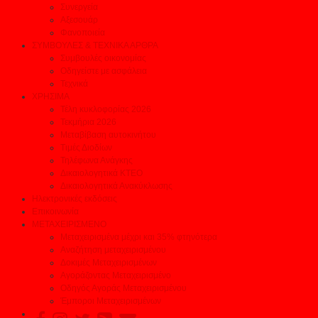
Συνεργεία
Αξεσουάρ
Φανοποιεία
ΣΥΜΒΟΥΛΕΣ & ΤΕΧΝΙΚΑ ΑΡΘΡΑ
Συμβουλές οικονομίας
Οδηγείστε με ασφάλεια
Τεχνικά
ΧΡΗΣΙΜΑ
Τέλη κυκλοφορίας 2026
Τεκμήρια 2026
Μεταβίβαση αυτοκινήτου
Τιμές Διοδίων
Τηλέφωνα Ανάγκης
Δικαιολογητικά ΚΤΕΟ
Δικαιολογητικά Ανακύκλωσης
Ηλεκτρονικές εκδόσεις
Επικοινωνία
ΜΕΤΑΧΕΙΡΙΣΜΕΝΟ
Μεταχειρισμένα μέχρι και 35% φτηνότερα
Αναζήτηση μεταχειρισμένου
Δοκιμές Μεταχειρισμένων
Αγοράζοντας Μεταχειρισμένο
Οδηγός Αγοράς Μεταχειρισμένου
Έμποροι Μεταχειρισμένων