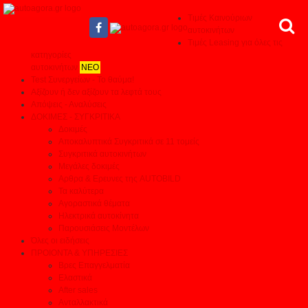
Τιμές Καινούριων
αυτοκινήτων
Τιμές Leasing για όλες τις
κατηγορίες
αυτοκινήτων
ΝΕΟ
Test Συνεργείων - Το θαύμα!
Αξίζουν ή δεν αξίζουν τα λεφτά τους
Απόψεις - Αναλύσεις
ΔΟΚΙΜΕΣ - ΣΥΓΚΡΙΤΙΚΑ
Δοκιμές
Αποκαλυπτικά Συγκριτικά σε 11 τομείς
Συγκριτικά αυτοκινήτων
Μεγάλες δοκιμές
Αρθρα & Ερευνες της AUTOBILD
Τα καλύτερα
Αγοραστικά θέματα
Ηλεκτρικά αυτοκίνητα
Παρουσιάσεις Μοντέλων
Όλες οι ειδήσεις
ΠΡΟΙΟΝΤΑ & ΥΠΗΡΕΣΙΕΣ
Βρες Επαγγελματία
Ελαστικά
After sales
Ανταλλακτικά