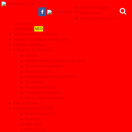
Τιμές Καινούριων
αυτοκινήτων
Τιμές Leasing για όλες τις
κατηγορίες
αυτοκινήτων
ΝΕΟ
Test Συνεργείων - Το θαύμα!
Αξίζουν ή δεν αξίζουν τα λεφτά τους
Απόψεις - Αναλύσεις
ΔΟΚΙΜΕΣ - ΣΥΓΚΡΙΤΙΚΑ
Δοκιμές
Αποκαλυπτικά Συγκριτικά σε 11 τομείς
Συγκριτικά αυτοκινήτων
Μεγάλες δοκιμές
Αρθρα & Ερευνες της AUTOBILD
Τα καλύτερα
Αγοραστικά θέματα
Ηλεκτρικά αυτοκίνητα
Παρουσιάσεις Μοντέλων
Όλες οι ειδήσεις
ΠΡΟΙΟΝΤΑ & ΥΠΗΡΕΣΙΕΣ
Βρες Επαγγελματία
Ελαστικά
After sales
Ανταλλακτικά