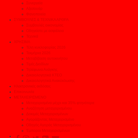
Συνεργεία
Αξεσουάρ
Φανοποιεία
ΣΥΜΒΟΥΛΕΣ & ΤΕΧΝΙΚΑ ΑΡΘΡΑ
Συμβουλές οικονομίας
Οδηγείστε με ασφάλεια
Τεχνικά
ΧΡΗΣΙΜΑ
Τέλη κυκλοφορίας 2026
Τεκμήρια 2026
Μεταβίβαση αυτοκινήτου
Τιμές Διοδίων
Τηλέφωνα Ανάγκης
Δικαιολογητικά ΚΤΕΟ
Δικαιολογητικά Ανακύκλωσης
Ηλεκτρονικές εκδόσεις
Επικοινωνία
ΜΕΤΑΧΕΙΡΙΣΜΕΝΟ
Μεταχειρισμένα μέχρι και 35% φτηνότερα
Αναζήτηση μεταχειρισμένου
Δοκιμές Μεταχειρισμένων
Αγοράζοντας Μεταχειρισμένο
Οδηγός Αγοράς Μεταχειρισμένου
Έμποροι Μεταχειρισμένων