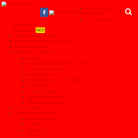
Τιμές Καινούριων
αυτοκινήτων
Τιμές Leasing για όλες τις
κατηγορίες
αυτοκινήτων
ΝΕΟ
Test Συνεργείων - Το θαύμα!
Αξίζουν ή δεν αξίζουν τα λεφτά τους
Απόψεις - Αναλύσεις
ΔΟΚΙΜΕΣ - ΣΥΓΚΡΙΤΙΚΑ
Δοκιμές
Αποκαλυπτικά Συγκριτικά σε 11 τομείς
Συγκριτικά αυτοκινήτων
Μεγάλες δοκιμές
Αρθρα & Ερευνες της AUTOBILD
Τα καλύτερα
Αγοραστικά θέματα
Ηλεκτρικά αυτοκίνητα
Παρουσιάσεις Μοντέλων
Όλες οι ειδήσεις
ΠΡΟΙΟΝΤΑ & ΥΠΗΡΕΣΙΕΣ
Βρες Επαγγελματία
Ελαστικά
After sales
Ανταλλακτικά