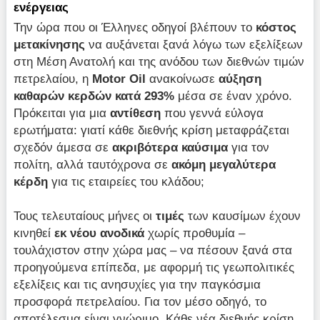
ενέργειας
Την ώρα που οι Έλληνες οδηγοί βλέπουν το
κόστος
μετακίνησης
να αυξάνεται ξανά λόγω των εξελίξεων
στη Μέση Ανατολή και της ανόδου των διεθνών τιμών
πετρελαίου, η
Motor Oil
ανακοίνωσε
αύξηση
καθαρών κερδών κατά
293%
μέσα σε έναν χρόνο.
Πρόκειται για μια
αντίθεση
που γεννά εύλογα
ερωτήματα: γιατί κάθε διεθνής κρίση μεταφράζεται
σχεδόν άμεσα σε
ακριβότερα καύσιμα
για τον
πολίτη, αλλά ταυτόχρονα σε
ακόμη μεγαλύτερα
κέρδη
για τις εταιρείες του κλάδου;
Τους τελευταίους μήνες οι
τιμές
των καυσίμων έχουν
κινηθεί
εκ νέου ανοδικά
χωρίς προθυμία –
τουλάχιστον στην χώρα μας – να πέσουν ξανά στα
προηγούμενα επίπεδα, με αφορμή τις γεωπολιτικές
εξελίξεις και τις ανησυχίες για την παγκόσμια
προσφορά πετρελαίου. Για τον μέσο οδηγό, το
αποτέλεσμα είναι γνώριμο. Κάθε νέα διεθνής κρίση