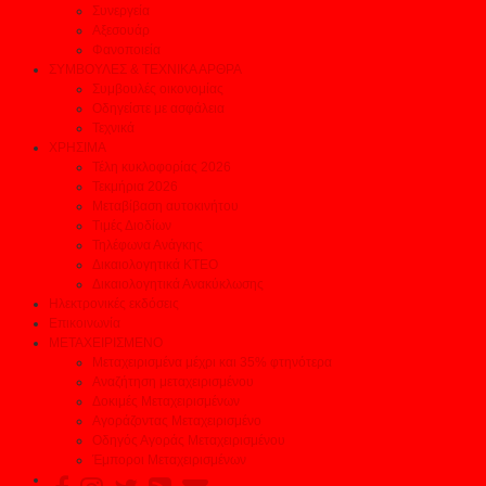
Συνεργεία
Αξεσουάρ
Φανοποιεία
ΣΥΜΒΟΥΛΕΣ & ΤΕΧΝΙΚΑ ΑΡΘΡΑ
Συμβουλές οικονομίας
Οδηγείστε με ασφάλεια
Τεχνικά
ΧΡΗΣΙΜΑ
Τέλη κυκλοφορίας 2026
Τεκμήρια 2026
Μεταβίβαση αυτοκινήτου
Τιμές Διοδίων
Τηλέφωνα Ανάγκης
Δικαιολογητικά ΚΤΕΟ
Δικαιολογητικά Ανακύκλωσης
Ηλεκτρονικές εκδόσεις
Επικοινωνία
ΜΕΤΑΧΕΙΡΙΣΜΕΝΟ
Μεταχειρισμένα μέχρι και 35% φτηνότερα
Αναζήτηση μεταχειρισμένου
Δοκιμές Μεταχειρισμένων
Αγοράζοντας Μεταχειρισμένο
Οδηγός Αγοράς Μεταχειρισμένου
Έμποροι Μεταχειρισμένων