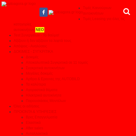
Τιμές Καινούριων
αυτοκινήτων
Τιμές Leasing για όλες τις
κατηγορίες
αυτοκινήτων
ΝΕΟ
Test Συνεργείων - Το θαύμα!
Αξίζουν ή δεν αξίζουν τα λεφτά τους
Απόψεις - Αναλύσεις
ΔΟΚΙΜΕΣ - ΣΥΓΚΡΙΤΙΚΑ
Δοκιμές
Αποκαλυπτικά Συγκριτικά σε 11 τομείς
Συγκριτικά αυτοκινήτων
Μεγάλες δοκιμές
Αρθρα & Ερευνες της AUTOBILD
Τα καλύτερα
Αγοραστικά θέματα
Ηλεκτρικά αυτοκίνητα
Παρουσιάσεις Μοντέλων
Όλες οι ειδήσεις
ΠΡΟΙΟΝΤΑ & ΥΠΗΡΕΣΙΕΣ
Βρες Επαγγελματία
Ελαστικά
After sales
Ανταλλακτικά