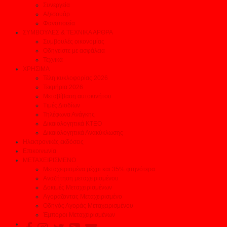
Συνεργεία
Αξεσουάρ
Φανοποιεία
ΣΥΜΒΟΥΛΕΣ & ΤΕΧΝΙΚΑ ΑΡΘΡΑ
Συμβουλές οικονομίας
Οδηγείστε με ασφάλεια
Τεχνικά
ΧΡΗΣΙΜΑ
Τέλη κυκλοφορίας 2026
Τεκμήρια 2026
Μεταβίβαση αυτοκινήτου
Τιμές Διοδίων
Τηλέφωνα Ανάγκης
Δικαιολογητικά ΚΤΕΟ
Δικαιολογητικά Ανακύκλωσης
Ηλεκτρονικές εκδόσεις
Επικοινωνία
ΜΕΤΑΧΕΙΡΙΣΜΕΝΟ
Μεταχειρισμένα μέχρι και 35% φτηνότερα
Αναζήτηση μεταχειρισμένου
Δοκιμές Μεταχειρισμένων
Αγοράζοντας Μεταχειρισμένο
Οδηγός Αγοράς Μεταχειρισμένου
Έμποροι Μεταχειρισμένων