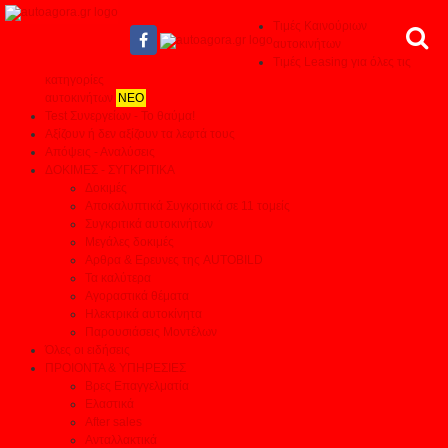
Τιμές Καινούριων
αυτοκινήτων
Τιμές Leasing για όλες τις
κατηγορίες
αυτοκινήτων
ΝΕΟ
Test Συνεργείων - Το θαύμα!
Αξίζουν ή δεν αξίζουν τα λεφτά τους
Απόψεις - Αναλύσεις
ΔΟΚΙΜΕΣ - ΣΥΓΚΡΙΤΙΚΑ
Δοκιμές
Αποκαλυπτικά Συγκριτικά σε 11 τομείς
Συγκριτικά αυτοκινήτων
Μεγάλες δοκιμές
Αρθρα & Ερευνες της AUTOBILD
Τα καλύτερα
Αγοραστικά θέματα
Ηλεκτρικά αυτοκίνητα
Παρουσιάσεις Μοντέλων
Όλες οι ειδήσεις
ΠΡΟΙΟΝΤΑ & ΥΠΗΡΕΣΙΕΣ
Βρες Επαγγελματία
Ελαστικά
After sales
Ανταλλακτικά