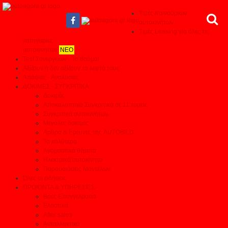
Τιμές Καινούριων
αυτοκινήτων
Τιμές Leasing για όλες τις
κατηγορίες
αυτοκινήτων
ΝΕΟ
Test Συνεργείων - Το θαύμα!
Αξίζουν ή δεν αξίζουν τα λεφτά τους
Απόψεις - Αναλύσεις
ΔΟΚΙΜΕΣ - ΣΥΓΚΡΙΤΙΚΑ
Δοκιμές
Αποκαλυπτικά Συγκριτικά σε 11 τομείς
Συγκριτικά αυτοκινήτων
Μεγάλες δοκιμές
Αρθρα & Ερευνες της AUTOBILD
Τα καλύτερα
Αγοραστικά θέματα
Ηλεκτρικά αυτοκίνητα
Παρουσιάσεις Μοντέλων
Όλες οι ειδήσεις
ΠΡΟΙΟΝΤΑ & ΥΠΗΡΕΣΙΕΣ
Βρες Επαγγελματία
Ελαστικά
After sales
Ανταλλακτικά