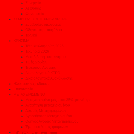
Συνεργεία
Αξεσουάρ
Φανοποιεία
ΣΥΜΒΟΥΛΕΣ & ΤΕΧΝΙΚΑ ΑΡΘΡΑ
Συμβουλές οικονομίας
Οδηγείστε με ασφάλεια
Τεχνικά
ΧΡΗΣΙΜΑ
Τέλη κυκλοφορίας 2026
Τεκμήρια 2026
Μεταβίβαση αυτοκινήτου
Τιμές Διοδίων
Τηλέφωνα Ανάγκης
Δικαιολογητικά ΚΤΕΟ
Δικαιολογητικά Ανακύκλωσης
Ηλεκτρονικές εκδόσεις
Επικοινωνία
ΜΕΤΑΧΕΙΡΙΣΜΕΝΟ
Μεταχειρισμένα μέχρι και 35% φτηνότερα
Αναζήτηση μεταχειρισμένου
Δοκιμές Μεταχειρισμένων
Αγοράζοντας Μεταχειρισμένο
Οδηγός Αγοράς Μεταχειρισμένου
Έμποροι Μεταχειρισμένων