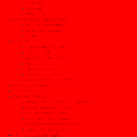
Συνεργεία
Αξεσουάρ
Φανοποιεία
ΣΥΜΒΟΥΛΕΣ & ΤΕΧΝΙΚΑ ΑΡΘΡΑ
Συμβουλές οικονομίας
Οδηγείστε με ασφάλεια
Τεχνικά
ΧΡΗΣΙΜΑ
Τέλη κυκλοφορίας 2026
Τεκμήρια 2026
Μεταβίβαση αυτοκινήτου
Τιμές Διοδίων
Τηλέφωνα Ανάγκης
Δικαιολογητικά ΚΤΕΟ
Δικαιολογητικά Ανακύκλωσης
Ηλεκτρονικές εκδόσεις
Επικοινωνία
ΜΕΤΑΧΕΙΡΙΣΜΕΝΟ
Μεταχειρισμένα μέχρι και 35% φτηνότερα
Αναζήτηση μεταχειρισμένου
Δοκιμές Μεταχειρισμένων
Αγοράζοντας Μεταχειρισμένο
Οδηγός Αγοράς Μεταχειρισμένου
Έμποροι Μεταχειρισμένων