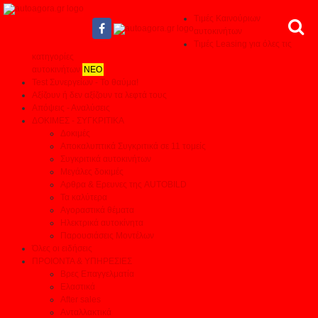
Τιμές Καινούριων
αυτοκινήτων
Τιμές Leasing για όλες τις
κατηγορίες
αυτοκινήτων
ΝΕΟ
Test Συνεργείων - Το θαύμα!
Αξίζουν ή δεν αξίζουν τα λεφτά τους
Απόψεις - Αναλύσεις
ΔΟΚΙΜΕΣ - ΣΥΓΚΡΙΤΙΚΑ
Δοκιμές
Αποκαλυπτικά Συγκριτικά σε 11 τομείς
Συγκριτικά αυτοκινήτων
Μεγάλες δοκιμές
Αρθρα & Ερευνες της AUTOBILD
Τα καλύτερα
Αγοραστικά θέματα
Ηλεκτρικά αυτοκίνητα
Παρουσιάσεις Μοντέλων
Όλες οι ειδήσεις
ΠΡΟΙΟΝΤΑ & ΥΠΗΡΕΣΙΕΣ
Βρες Επαγγελματία
Ελαστικά
After sales
Ανταλλακτικά