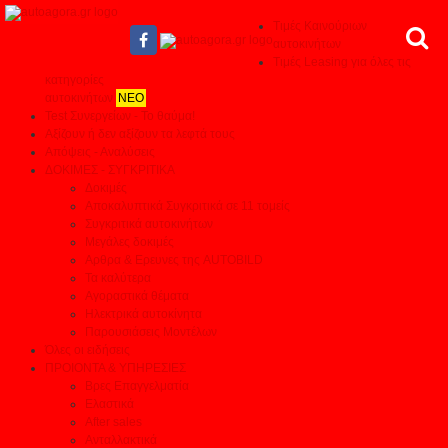
Τιμές Καινούριων
αυτοκινήτων
Τιμές Leasing για όλες τις
κατηγορίες
αυτοκινήτων
ΝΕΟ
Test Συνεργείων - Το θαύμα!
Αξίζουν ή δεν αξίζουν τα λεφτά τους
Απόψεις - Αναλύσεις
ΔΟΚΙΜΕΣ - ΣΥΓΚΡΙΤΙΚΑ
Δοκιμές
Αποκαλυπτικά Συγκριτικά σε 11 τομείς
Συγκριτικά αυτοκινήτων
Μεγάλες δοκιμές
Αρθρα & Ερευνες της AUTOBILD
Τα καλύτερα
Αγοραστικά θέματα
Ηλεκτρικά αυτοκίνητα
Παρουσιάσεις Μοντέλων
Όλες οι ειδήσεις
ΠΡΟΙΟΝΤΑ & ΥΠΗΡΕΣΙΕΣ
Βρες Επαγγελματία
Ελαστικά
After sales
Ανταλλακτικά