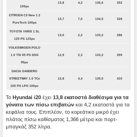
13,8
4,2
136,6
352
100ps
CITROEN C3 New 1.2
13,7
7,0
134,5
328
PureTech 100ps
TOYOTA YARIS 1.5L
13,0
2,2
133,2
286
125 PS 125ps
VOLKSWAGEN POLO
1.0 TSI 95 PS DSG
12,9
2,3
133,2
355
95ps
DACIA SANDERO
STREETWAY 1.0 TCe
12,8
4,4
135,0
410
100 PS LPG 100ps
Το
Hyundai i20
έχει
13,8 εκατοστά διαθέσιμα για τα
γόνατα των πίσω επιβατών
και 4,2 εκατοστά για τα
κεφάλια τους. Επιπλέον, το κορεάτικο μικρό έχει
πλάτος πίσω καθίσματος 1,366 μέτρα και πορτ-
μπαγκάζ 352 λίτρα.