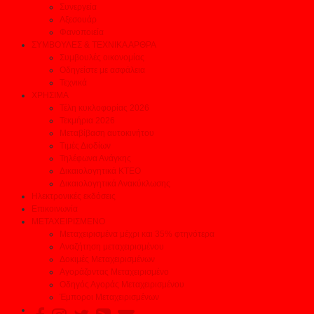
Συνεργεία
Αξεσουάρ
Φανοποιεία
ΣΥΜΒΟΥΛΕΣ & ΤΕΧΝΙΚΑ ΑΡΘΡΑ
Συμβουλές οικονομίας
Οδηγείστε με ασφάλεια
Τεχνικά
ΧΡΗΣΙΜΑ
Τέλη κυκλοφορίας 2026
Τεκμήρια 2026
Μεταβίβαση αυτοκινήτου
Τιμές Διοδίων
Τηλέφωνα Ανάγκης
Δικαιολογητικά ΚΤΕΟ
Δικαιολογητικά Ανακύκλωσης
Ηλεκτρονικές εκδόσεις
Επικοινωνία
ΜΕΤΑΧΕΙΡΙΣΜΕΝΟ
Μεταχειρισμένα μέχρι και 35% φτηνότερα
Αναζήτηση μεταχειρισμένου
Δοκιμές Μεταχειρισμένων
Αγοράζοντας Μεταχειρισμένο
Οδηγός Αγοράς Μεταχειρισμένου
Έμποροι Μεταχειρισμένων