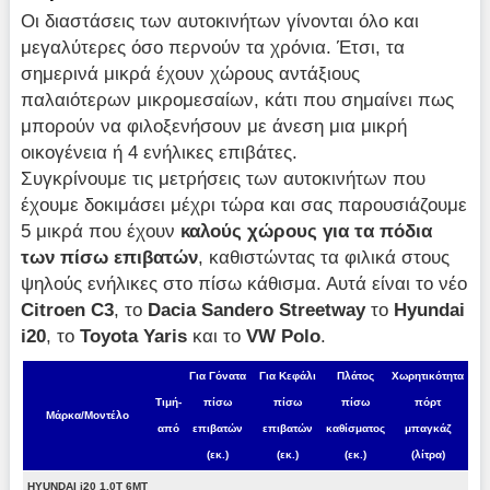
Οι διαστάσεις των αυτοκινήτων γίνονται όλο και
μεγαλύτερες όσο περνούν τα χρόνια. Έτσι, τα
σημερινά μικρά έχουν χώρους αντάξιους
παλαιότερων μικρομεσαίων, κάτι που σημαίνει πως
μπορούν να φιλοξενήσουν με άνεση μια μικρή
οικογένεια ή 4 ενήλικες επιβάτες.
Συγκρίνουμε τις μετρήσεις των αυτοκινήτων που
έχουμε δοκιμάσει μέχρι τώρα και σας παρουσιάζουμε
5 μικρά που έχουν
καλούς χώρους για τα πόδια
των πίσω επιβατών
, καθιστώντας τα φιλικά στους
ψηλούς ενήλικες στο πίσω κάθισμα. Αυτά είναι το νέο
Citroen
C
3
, το
Dacia
Sandero
Streetway
το
Hyundai
i
20
, το
Toyota
Yaris
και το
VW
Polo
.
Για Γόνατα
Για Κεφάλι
Πλάτος
Χωρητικότητα
Τιμή-
πίσω
πίσω
πίσω
πόρτ
Μάρκα/Μοντέλο
από
επιβατών
επιβατών
καθίσματος
μπαγκάζ
(εκ.)
(εκ.)
(εκ.)
(λίτρα)
HYUNDAI i20 1.0T 6MT