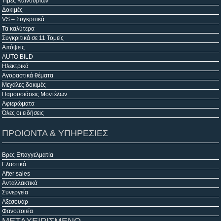
Τιμές Καινούριων
Δοκιμές
VS – Συγκριτικά
Τα καλύτερα
Συγκριτικά σε 11 Τομείς
Απόψεις
AUTO BILD
Ηλεκτρικά
Αγοραστικά θέματα
Μεγάλες δοκιμές
Παρουσιάσεις Μοντέλων
Αφιερώματα
Όλες οι ειδήσεις
ΠΡΟΙΟΝΤΑ & ΥΠΗΡΕΣΙΕΣ
Βρες Επαγγελματία
Ελαστικά
After sales
Ανταλλακτικά
Συνεργεία
Αξεσουάρ
Φανοποιεία