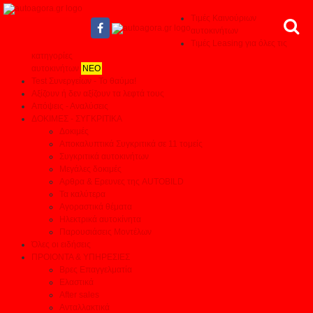
Τιμές Καινούριων
αυτοκινήτων
Τιμές Leasing για όλες τις
κατηγορίες
αυτοκινήτων
ΝΕΟ
Test Συνεργείων - Το θαύμα!
Αξίζουν ή δεν αξίζουν τα λεφτά τους
Απόψεις - Αναλύσεις
ΔΟΚΙΜΕΣ - ΣΥΓΚΡΙΤΙΚΑ
Δοκιμές
Αποκαλυπτικά Συγκριτικά σε 11 τομείς
Συγκριτικά αυτοκινήτων
Μεγάλες δοκιμές
Αρθρα & Ερευνες της AUTOBILD
Τα καλύτερα
Αγοραστικά θέματα
Ηλεκτρικά αυτοκίνητα
Παρουσιάσεις Μοντέλων
Όλες οι ειδήσεις
ΠΡΟΙΟΝΤΑ & ΥΠΗΡΕΣΙΕΣ
Βρες Επαγγελματία
Ελαστικά
After sales
Ανταλλακτικά