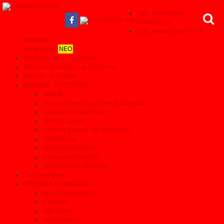
Τιμές Καινούριων
αυτοκινήτων
Τιμές Leasing για όλες τις
κατηγορίες
αυτοκινήτων
ΝΕΟ
Test Συνεργείων - Το θαύμα!
Αξίζουν ή δεν αξίζουν τα λεφτά τους
Απόψεις - Αναλύσεις
ΔΟΚΙΜΕΣ - ΣΥΓΚΡΙΤΙΚΑ
Δοκιμές
Αποκαλυπτικά Συγκριτικά σε 11 τομείς
Συγκριτικά αυτοκινήτων
Μεγάλες δοκιμές
Αρθρα & Ερευνες της AUTOBILD
Τα καλύτερα
Αγοραστικά θέματα
Ηλεκτρικά αυτοκίνητα
Παρουσιάσεις Μοντέλων
Όλες οι ειδήσεις
ΠΡΟΙΟΝΤΑ & ΥΠΗΡΕΣΙΕΣ
Βρες Επαγγελματία
Ελαστικά
After sales
Ανταλλακτικά