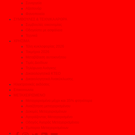
Συνεργεία
Αξεσουάρ
Φανοποιεία
ΣΥΜΒΟΥΛΕΣ & ΤΕΧΝΙΚΑ ΑΡΘΡΑ
Συμβουλές οικονομίας
Οδηγείστε με ασφάλεια
Τεχνικά
ΧΡΗΣΙΜΑ
Τέλη κυκλοφορίας 2026
Τεκμήρια 2026
Μεταβίβαση αυτοκινήτου
Τιμές Διοδίων
Τηλέφωνα Ανάγκης
Δικαιολογητικά ΚΤΕΟ
Δικαιολογητικά Ανακύκλωσης
Ηλεκτρονικές εκδόσεις
Επικοινωνία
ΜΕΤΑΧΕΙΡΙΣΜΕΝΟ
Μεταχειρισμένα μέχρι και 35% φτηνότερα
Αναζήτηση μεταχειρισμένου
Δοκιμές Μεταχειρισμένων
Αγοράζοντας Μεταχειρισμένο
Οδηγός Αγοράς Μεταχειρισμένου
Έμποροι Μεταχειρισμένων