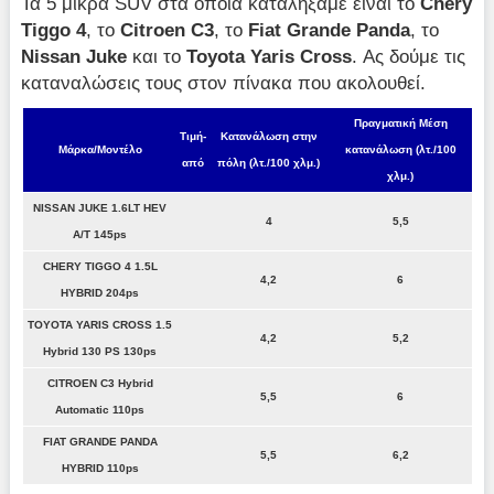
Τα 5 μικρά SUV στα οποία καταλήξαμε είναι το
Chery
Tiggo 4
, το
Citroen
C3
, το
Fiat
Grande
Panda
, το
Nissan
Juke
και το
Toyota
Yaris
Cross
. Ας δούμε τις
καταναλώσεις τους στον πίνακα που ακολουθεί.
Πραγματική Μέση
Τιμή-
Κατανάλωση στην
Μάρκα/Μοντέλο
κατανάλωση (λτ./100
από
πόλη (λτ./100 χλμ.)
χλμ.)
NISSAN JUKE 1.6LT HEV
4
5,5
A/T 145ps
CHERY TIGGO 4 1.5L
4,2
6
HYBRID 204ps
TOYOTA YARIS CROSS 1.5
4,2
5,2
Hybrid 130 PS 130ps
CITROEN C3 Hybrid
5,5
6
Automatic 110ps
FIAT GRANDE PANDA
5,5
6,2
HYBRID 110ps