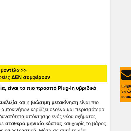
 μοντέλα >>
ρείες
ΔΕΝ συμφέρουν
Ενημ
ία, είναι το πιο προσιτό Plug-In υβριδικό
για ό
αυτοκ
ευελιξία
και η
βιώσιμη μετακίνηση
είναι πιο
αυτοκινήτων κερδίζει ολοένα και περισσότερο
 δυνατότητα απόκτησης ενός νέου οχήματος
 με
σταθερό μηνιαίο κόστος
και χωρίς το βάρος
asing δελεαστικό. Μέσα σε αυτή τη νέα