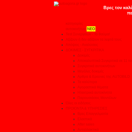
κατηγορίες
αυτοκινήτων
ΝΕΟ
Test Συνεργείων - Το θαύμα!
Αξίζουν ή δεν αξίζουν τα λεφτά τους
Απόψεις - Αναλύσεις
ΔΟΚΙΜΕΣ - ΣΥΓΚΡΙΤΙΚΑ
Δοκιμές
Αποκαλυπτικά Συγκριτικά σε 11 το
Συγκριτικά αυτοκινήτων
Μεγάλες δοκιμές
Αρθρα & Ερευνες της AUTOBILD
Τα καλύτερα
Αγοραστικά θέματα
Ηλεκτρικά αυτοκίνητα
Παρουσιάσεις Μοντέλων
Όλες οι ειδήσεις
ΠΡΟΙΟΝΤΑ & ΥΠΗΡΕΣΙΕΣ
Βρες Επαγγελματία
Ελαστικά
After sales
Ανταλλακτικά