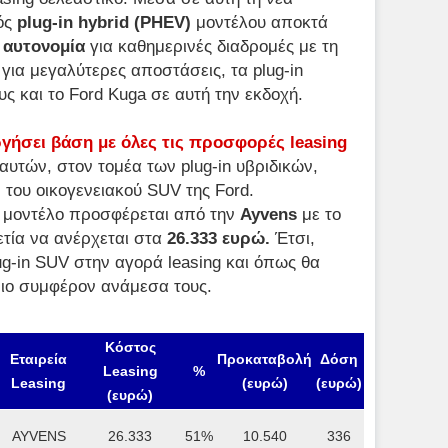
ός
plug-in hybrid (PHEV)
μοντέλου αποκτά
 αυτονομία
για καθημερινές διαδρομές με τη
 για μεγαλύτερες αποστάσεις, τα plug-in
 και το Ford Kuga σε αυτή την εκδοχή.
γήσει βάση με όλες τις προσφορές leasing
αυτών, στον τομέα των plug-in υβριδικών,
 του οικογενειακού SUV της Ford.
ο μοντέλο προσφέρεται από την
Ayvens
με το
ετία να ανέρχεται στα
26.333 ευρώ.
Έτσι,
ug-in SUV στην αγορά leasing και όπως θα
πιο συμφέρον ανάμεσα τους.
Κόστος
Εταιρεία
Προκαταβολή
Δόση
Leasing
%
Leasing
(ευρώ)
(ευρώ)
(ευρώ)
AYVENS
26.333
51%
10.540
336