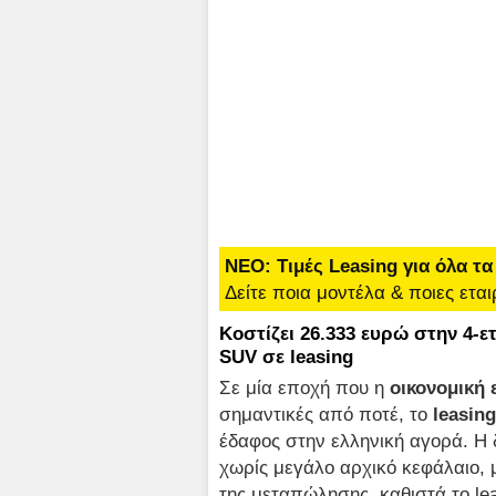
ΝΕΟ: Τιμές Leasing για όλα τα
Δείτε ποια μοντέλα & ποιες εται
Κοστίζει 26.333 ευρώ στην 4-ετ
SUV σε leasing
Σε μία εποχή που η
οικονομική 
σημαντικές από ποτέ, το
leasing
έδαφος στην ελληνική αγορά. Η
χωρίς μεγάλο αρχικό κεφάλαιο,
της μεταπώλησης, καθιστά το le