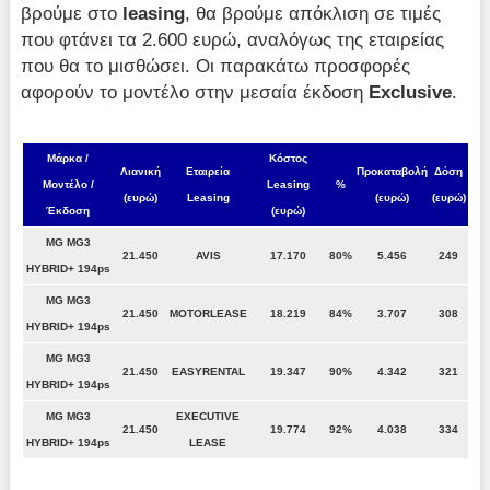
βρούμε στο
leasing
, θα βρούμε απόκλιση σε τιμές
που φτάνει τα 2.600 ευρώ, αναλόγως της εταιρείας
που θα το μισθώσει. Οι παρακάτω προσφορές
αφορούν το μοντέλο στην μεσαία έκδοση
Exclusive
.
Μάρκα /
Κόστος
Λιανική
Εταιρεία
Προκαταβολή
Δόση
Μοντέλο /
Leasing
%
(ευρώ)
Leasing
(ευρώ)
(ευρώ)
Έκδοση
(ευρώ)
MG MG3
21.450
AVIS
17.170
80%
5.456
249
HYBRID+ 194ps
MG MG3
21.450
MOTORLEASE
18.219
84%
3.707
308
HYBRID+ 194ps
MG MG3
21.450
EASYRENTAL
19.347
90%
4.342
321
HYBRID+ 194ps
MG MG3
EXECUTIVE
21.450
19.774
92%
4.038
334
HYBRID+ 194ps
LEASE