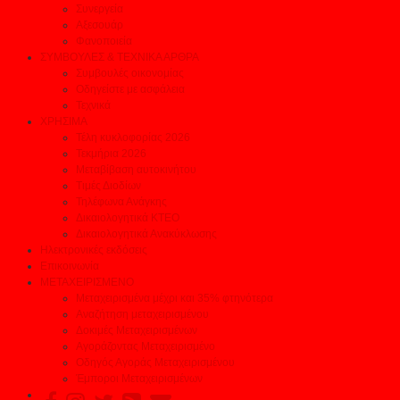
Συνεργεία
Αξεσουάρ
Φανοποιεία
ΣΥΜΒΟΥΛΕΣ & ΤΕΧΝΙΚΑ ΑΡΘΡΑ
Συμβουλές οικονομίας
Οδηγείστε με ασφάλεια
Τεχνικά
ΧΡΗΣΙΜΑ
Τέλη κυκλοφορίας 2026
Τεκμήρια 2026
Μεταβίβαση αυτοκινήτου
Τιμές Διοδίων
Τηλέφωνα Ανάγκης
Δικαιολογητικά ΚΤΕΟ
Δικαιολογητικά Ανακύκλωσης
Ηλεκτρονικές εκδόσεις
Επικοινωνία
ΜΕΤΑΧΕΙΡΙΣΜΕΝΟ
Μεταχειρισμένα μέχρι και 35% φτηνότερα
Αναζήτηση μεταχειρισμένου
Δοκιμές Μεταχειρισμένων
Αγοράζοντας Μεταχειρισμένο
Οδηγός Αγοράς Μεταχειρισμένου
Έμποροι Μεταχειρισμένων