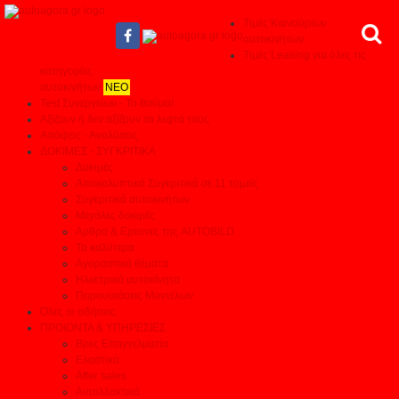
Τιμές Καινούριων
αυτοκινήτων
Τιμές Leasing για όλες τις
κατηγορίες
αυτοκινήτων
ΝΕΟ
Test Συνεργείων - Το θαύμα!
Αξίζουν ή δεν αξίζουν τα λεφτά τους
Απόψεις - Αναλύσεις
ΔΟΚΙΜΕΣ - ΣΥΓΚΡΙΤΙΚΑ
Δοκιμές
Αποκαλυπτικά Συγκριτικά σε 11 τομείς
Συγκριτικά αυτοκινήτων
Μεγάλες δοκιμές
Αρθρα & Ερευνες της AUTOBILD
Τα καλύτερα
Αγοραστικά θέματα
Ηλεκτρικά αυτοκίνητα
Παρουσιάσεις Μοντέλων
Όλες οι ειδήσεις
ΠΡΟΙΟΝΤΑ & ΥΠΗΡΕΣΙΕΣ
Βρες Επαγγελματία
Ελαστικά
After sales
Ανταλλακτικά