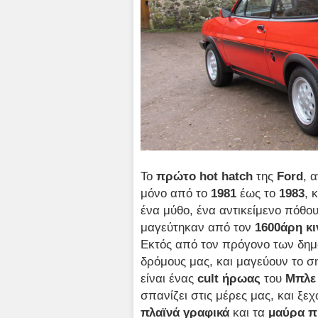
Το
πρώτο
hot
hatch
της
Ford
, 
μόνο από το
1981
έως το
1983
, 
ένα μύθο, ένα αντικείμενο πόθο
μαγεύτηκαν από τον
1600άρη κ
Εκτός από τον πρόγονο των δη
δρόμους μας, και μαγεύουν το σ
είναι ένας
cult ήρωας
του
Μπλε
σπανίζει στις μέρες μας, και ξε
πλαϊνά γραφικά
και τα
μαύρα π