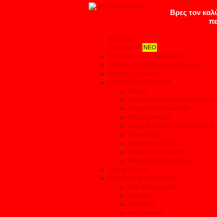
κατηγορίες
αυτοκινήτων
ΝΕΟ
Test Συνεργείων - Το θαύμα!
Αξίζουν ή δεν αξίζουν τα λεφτά τους
Απόψεις - Αναλύσεις
ΔΟΚΙΜΕΣ - ΣΥΓΚΡΙΤΙΚΑ
Δοκιμές
Αποκαλυπτικά Συγκριτικά σε 11 το
Συγκριτικά αυτοκινήτων
Μεγάλες δοκιμές
Αρθρα & Ερευνες της AUTOBILD
Τα καλύτερα
Αγοραστικά θέματα
Ηλεκτρικά αυτοκίνητα
Παρουσιάσεις Μοντέλων
Όλες οι ειδήσεις
ΠΡΟΙΟΝΤΑ & ΥΠΗΡΕΣΙΕΣ
Βρες Επαγγελματία
Ελαστικά
After sales
Ανταλλακτικά