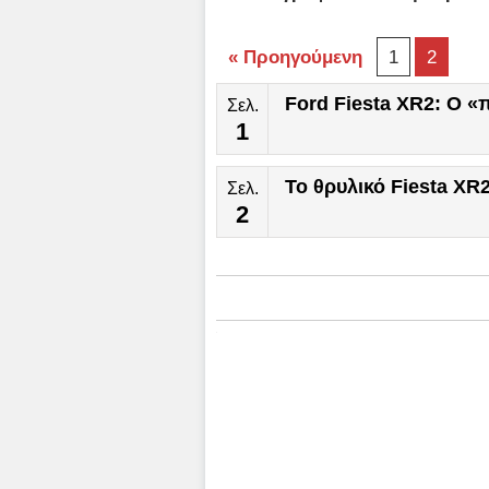
« Προηγούμενη
1
2
Ford Fiesta XR2: Ο 
Σελ.
1
Το θρυλικό Fiesta XR
Σελ.
2