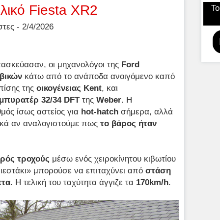
λικό Fiesta XR2
Το
ες - 2/4/2026
τασκεύασαν, οι μηχανολόγοι της
Ford
υβικών
κάτω από το ανάποδα ανοιγόμενο καπό
επίσης της
οικογένειας
Kent
, και
ρμπυρατέρ 32/34
DFT
της
Weber
. Η
θμός ίσως αστείος για
hot-
hatch
σήμερα, αλλά
δικά αν αναλογιστούμε πως
το βάρος ήταν
ρός τροχούς
μέσω ενός χειροκίνητου κιβωτίου
Φιεστάκι» μπορούσε να επιταχύνει από
στάση
πτα
. Η τελική του ταχύτητα άγγιζε τα
170
km/h
.