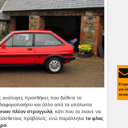
Ενημ
για ό
αυτοκ
ις ανάλογες προσθήκες που διέθετε το
 διαφοροποιήσει και άλλο από τα υπόλοιπα
γιναν πλέον στρογγυλά
, κάτι που τα έκανε να
 πρόσθετους προβολείς, ενώ παράλληλα
τα φλας
ήρα
.