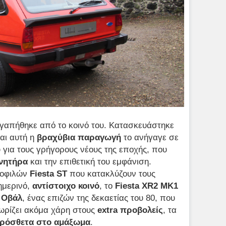
αγαπήθηκε από το κοινό του. Κατασκευάστηκε
και αυτή η
βραχύβια παραγωγή
το ανήγαγε σε
υ για τους γρήγορους νέους της εποχής, που
ινητήρα
και την επιθετική του εμφάνιση.
μοφιλών
Fiesta
ST
που κατακλύζουν τους
ημερινό,
αντίστοιχο κοινό
, το
Fiesta
XR2 ΜΚ1
 Οβάλ
, ένας επιζών της δεκαετίας του 80, που
χωρίζει ακόμα χάρη στους
extra προβολείς
, τα
ρόσθετα στο αμάξωμα
.