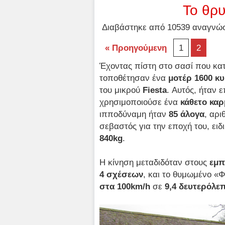
Το θρυ
Διαβάστηκε από 10539 αναγνώστ
« Προηγούμενη
1
2
Έχοντας πίστη στο σασί που κα
τοποθέτησαν ένα
μοτέρ 1600 κ
του μικρού
Fiesta
. Αυτός, ήταν 
χρησιμοποιούσε ένα
κάθετο κα
ιπποδύναμη ήταν
85 άλογα
, αρι
σεβαστός για την εποχή του, ει
840
kg
.
Η κίνηση μεταδιδόταν στους
εμπ
4 σχέσεων
, και το θυμωμένο «
στα 100
km/
h
σε
9,4 δευτερόλε