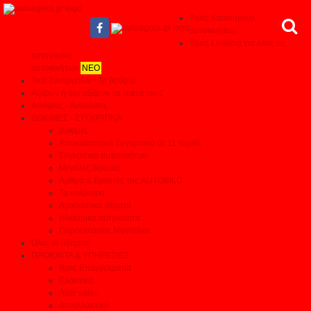
Τιμές Καινούριων
αυτοκινήτων
Τιμές Leasing για όλες τις
κατηγορίες
αυτοκινήτων
ΝΕΟ
Test Συνεργείων - Το θαύμα!
Αξίζουν ή δεν αξίζουν τα λεφτά τους
Απόψεις - Αναλύσεις
ΔΟΚΙΜΕΣ - ΣΥΓΚΡΙΤΙΚΑ
Δοκιμές
Αποκαλυπτικά Συγκριτικά σε 11 τομείς
Συγκριτικά αυτοκινήτων
Μεγάλες δοκιμές
Αρθρα & Ερευνες της AUTOBILD
Τα καλύτερα
Αγοραστικά θέματα
Ηλεκτρικά αυτοκίνητα
Παρουσιάσεις Μοντέλων
Όλες οι ειδήσεις
ΠΡΟΙΟΝΤΑ & ΥΠΗΡΕΣΙΕΣ
Βρες Επαγγελματία
Ελαστικά
After sales
Ανταλλακτικά