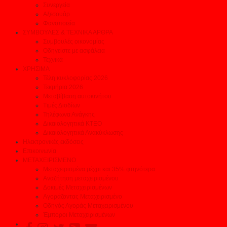
Συνεργεία
Αξεσουάρ
Φανοποιεία
ΣΥΜΒΟΥΛΕΣ & ΤΕΧΝΙΚΑ ΑΡΘΡΑ
Συμβουλές οικονομίας
Οδηγείστε με ασφάλεια
Τεχνικά
ΧΡΗΣΙΜΑ
Τέλη κυκλοφορίας 2026
Τεκμήρια 2026
Μεταβίβαση αυτοκινήτου
Τιμές Διοδίων
Τηλέφωνα Ανάγκης
Δικαιολογητικά ΚΤΕΟ
Δικαιολογητικά Ανακύκλωσης
Ηλεκτρονικές εκδόσεις
Επικοινωνία
ΜΕΤΑΧΕΙΡΙΣΜΕΝΟ
Μεταχειρισμένα μέχρι και 35% φτηνότερα
Αναζήτηση μεταχειρισμένου
Δοκιμές Μεταχειρισμένων
Αγοράζοντας Μεταχειρισμένο
Οδηγός Αγοράς Μεταχειρισμένου
Έμποροι Μεταχειρισμένων