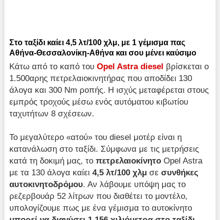
Στο ταξίδι καίει 4,5 λτ/100 χλμ, με 1 γέμισμα πας
Αθήνα-Θεσσαλονίκη-Αθήνα και σου μένει καύσιμο
Κάτω από το καπό του
Opel
Astra
diesel
βρίσκεται ο
1.500αρης πετρελαιοκινητήρας που αποδίδει 130
άλογα και 300 Nm ροπής. Η ισχύς μεταφέρεται στους
εμπρός τροχούς μέσω ενός αυτόματου κιβωτίου
ταχυτήτων 8 σχέσεων.
Το μεγαλύτερο «ατού» του diesel μοτέρ είναι η
κατανάλωση στο ταξίδι. Σύμφωνα με τις μετρήσεις
κατά τη δοκιμή μας, το
πετρελαιοκίνητο
Opel Astra
με τα 130 άλογα καίει
4,5 λτ/100 χλμ
σε
συνθήκες
αυτοκινητοδρόμου
. Αν λάβουμε υπόψη μας το
ρεζερβουάρ 52 λίτρων που διαθέτει το μοντέλο,
υπολογίζουμε πως με ένα γέμισμα το αυτοκίνητο
μπορεί να διανύσει 1.156 χιλιόμετρα στο ταξίδι
,