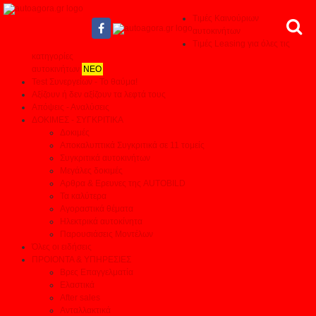
Τιμές Καινούριων
αυτοκινήτων
Τιμές Leasing για όλες τις
κατηγορίες
αυτοκινήτων
ΝΕΟ
Test Συνεργείων - Το θαύμα!
Αξίζουν ή δεν αξίζουν τα λεφτά τους
Απόψεις - Αναλύσεις
ΔΟΚΙΜΕΣ - ΣΥΓΚΡΙΤΙΚΑ
Δοκιμές
Αποκαλυπτικά Συγκριτικά σε 11 τομείς
Συγκριτικά αυτοκινήτων
Μεγάλες δοκιμές
Αρθρα & Ερευνες της AUTOBILD
Τα καλύτερα
Αγοραστικά θέματα
Ηλεκτρικά αυτοκίνητα
Παρουσιάσεις Μοντέλων
Όλες οι ειδήσεις
ΠΡΟΙΟΝΤΑ & ΥΠΗΡΕΣΙΕΣ
Βρες Επαγγελματία
Ελαστικά
After sales
Ανταλλακτικά