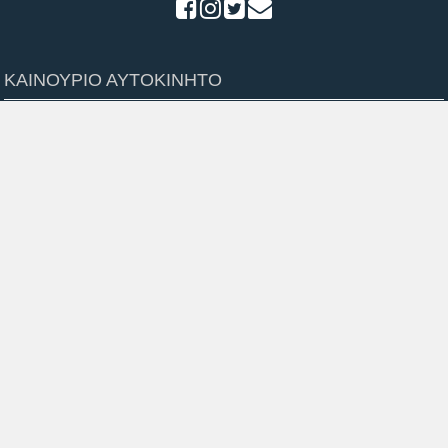
ΚΑΙΝΟΥΡΙΟ ΑΥΤΟΚΙΝΗΤΟ
Τιμές Καινούριων
Δοκιμές
VS – Συγκριτικά
Τα καλύτερα
Συγκριτικά σε 11 Τομείς
Απόψεις
AUTO BILD
Ηλεκτρικά
Αγοραστικά θέματα
Μεγάλες δοκιμές
Παρουσιάσεις Μοντέλων
Αφιερώματα
Όλες οι ειδήσεις
ΠΡΟΙΟΝΤΑ & ΥΠΗΡΕΣΙΕΣ
Βρες Επαγγελματία