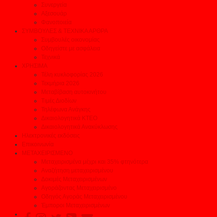
Συνεργεία
Αξεσουάρ
Φανοποιεία
ΣΥΜΒΟΥΛΕΣ & ΤΕΧΝΙΚΑ ΑΡΘΡΑ
Συμβουλές οικονομίας
Οδηγείστε με ασφάλεια
Τεχνικά
ΧΡΗΣΙΜΑ
Τέλη κυκλοφορίας 2026
Τεκμήρια 2026
Μεταβίβαση αυτοκινήτου
Τιμές Διοδίων
Τηλέφωνα Ανάγκης
Δικαιολογητικά ΚΤΕΟ
Δικαιολογητικά Ανακύκλωσης
Ηλεκτρονικές εκδόσεις
Επικοινωνία
ΜΕΤΑΧΕΙΡΙΣΜΕΝΟ
Μεταχειρισμένα μέχρι και 35% φτηνότερα
Αναζήτηση μεταχειρισμένου
Δοκιμές Μεταχειρισμένων
Αγοράζοντας Μεταχειρισμένο
Οδηγός Αγοράς Μεταχειρισμένου
Έμποροι Μεταχειρισμένων