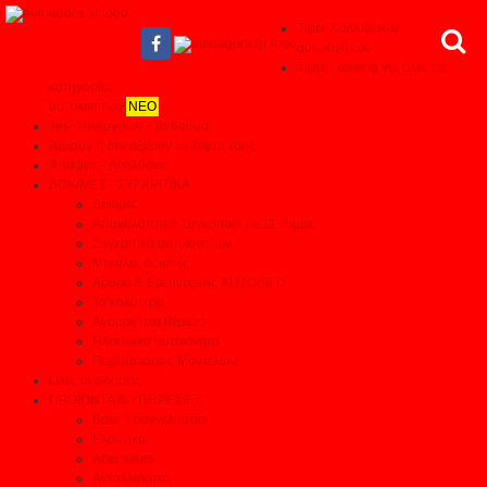
Τιμές Καινούριων
αυτοκινήτων
Τιμές Leasing για όλες τις
κατηγορίες
αυτοκινήτων
ΝΕΟ
Test Συνεργείων - Το θαύμα!
Αξίζουν ή δεν αξίζουν τα λεφτά τους
Απόψεις - Αναλύσεις
ΔΟΚΙΜΕΣ - ΣΥΓΚΡΙΤΙΚΑ
Δοκιμές
Αποκαλυπτικά Συγκριτικά σε 11 τομείς
Συγκριτικά αυτοκινήτων
Μεγάλες δοκιμές
Αρθρα & Ερευνες της AUTOBILD
Τα καλύτερα
Αγοραστικά θέματα
Ηλεκτρικά αυτοκίνητα
Παρουσιάσεις Μοντέλων
Όλες οι ειδήσεις
ΠΡΟΙΟΝΤΑ & ΥΠΗΡΕΣΙΕΣ
Βρες Επαγγελματία
Ελαστικά
After sales
Ανταλλακτικά