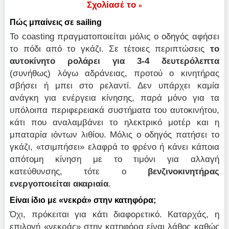
Σχολίασέ το
»
Πώς μπαίνεις σε sailing
Το coasting πραγματοποιείται μόλις ο οδηγός αφήσει
το πόδι από το γκάζι. Σε τέτοιες περιπτώσεις
το
αυτοκίνητο ρολάρει για 3-4 δευτερόλεπτα
(συνήθως) λόγω αδράνειας, προτού ο κινητήρας
σβήσει ή μπει στο ρελαντί. Δεν υπάρχει καμία
ανάγκη για ενέργεια κίνησης, παρά μόνο για τα
υπόλοιπα περιφερειακά συστήματα του αυτοκινήτου,
κάτι που αναλαμβάνει το ηλεκτρικό μοτέρ και η
μπαταρία ιόντων λιθίου. Μόλις ο οδηγός πατήσει το
γκάζι, «τσιμπήσει» ελαφρά το φρένο ή κάνει κάποια
απότομη κίνηση με το τιμόνι για αλλαγή
κατεύθυνσης, τότε ο
βενζινοκινητήρας
ενεργοποιείται ακαριαία
.
Είναι ίδιο με «νεκρά» στην κατηφόρα;
Όχι, πρόκειται για κάτι διαφορετικό. Καταρχάς, η
επιλογή «νεκράς» στην κατηφόρα είναι λάθος καθώς