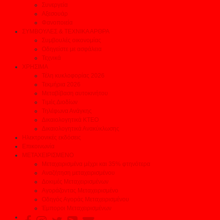
Συνεργεία
Αξεσουάρ
Φανοποιεία
ΣΥΜΒΟΥΛΕΣ & ΤΕΧΝΙΚΑ ΑΡΘΡΑ
Συμβουλές οικονομίας
Οδηγείστε με ασφάλεια
Τεχνικά
ΧΡΗΣΙΜΑ
Τέλη κυκλοφορίας 2026
Τεκμήρια 2026
Μεταβίβαση αυτοκινήτου
Τιμές Διοδίων
Τηλέφωνα Ανάγκης
Δικαιολογητικά ΚΤΕΟ
Δικαιολογητικά Ανακύκλωσης
Ηλεκτρονικές εκδόσεις
Επικοινωνία
ΜΕΤΑΧΕΙΡΙΣΜΕΝΟ
Μεταχειρισμένα μέχρι και 35% φτηνότερα
Αναζήτηση μεταχειρισμένου
Δοκιμές Μεταχειρισμένων
Αγοράζοντας Μεταχειρισμένο
Οδηγός Αγοράς Μεταχειρισμένου
Έμποροι Μεταχειρισμένων