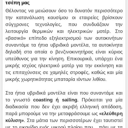
τσέπη μας
Θέλοντας να μειώσουν όσο το δυνατόν περισσότερο
την κατανάλωση καυσίμου οι εταιρείες βρίσκουν
σύγχρονες τεχνολογίες, που συνδυάζουν την
λειτουργία θερμικών και ηλεκτρικών μοτέρ. Στο
«βασικό» επίπεδο εξηλεκτρισμού των αυτοκινήτων
συναντάμε τα ήπια υβριδικά μοντέλα, τα αυτοκίνητα
δηλαδή στα οποία ο βενζινοκινητήρας είναι κύριος
υπεύθυνος για την κίνηση. Επικουρικά, υπάρχει ένα
μικρής ισχύος ηλεκτρικό μοτέρ για την εκκίνηση και
τις επιταχύνσεις σε χαμηλές στροφές, καθώς και μία
μικρής χωρητικότητας μπαταρία ιόντων λιθίου.
Στα ήπια υβριδικά μοντέλα είναι που συναντάμε και
το γνωστό
coasting ή sailing.
Πρόκειται για μία
διαδικασία που δεν έχει ακριβή ελληνική απόδοση,
παρά μπορούμε να την μεταφράσουμε ως
«ελεύθερη
κύλιση»
. Στα μάτια των περισσοτέρων έχει ταυτιστεί
με το εικονίδιο ενός μικρού πλοίου που... πάει με τα