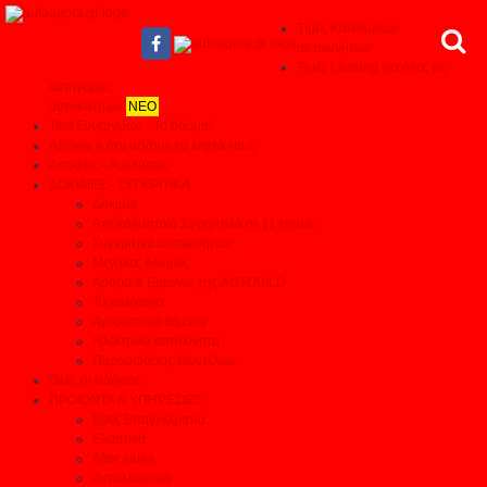
Τιμές Καινούριων
αυτοκινήτων
Τιμές Leasing για όλες τις
κατηγορίες
αυτοκινήτων
ΝΕΟ
Test Συνεργείων - Το θαύμα!
Αξίζουν ή δεν αξίζουν τα λεφτά τους
Απόψεις - Αναλύσεις
ΔΟΚΙΜΕΣ - ΣΥΓΚΡΙΤΙΚΑ
Δοκιμές
Αποκαλυπτικά Συγκριτικά σε 11 τομείς
Συγκριτικά αυτοκινήτων
Μεγάλες δοκιμές
Αρθρα & Ερευνες της AUTOBILD
Τα καλύτερα
Αγοραστικά θέματα
Ηλεκτρικά αυτοκίνητα
Παρουσιάσεις Μοντέλων
Όλες οι ειδήσεις
ΠΡΟΙΟΝΤΑ & ΥΠΗΡΕΣΙΕΣ
Βρες Επαγγελματία
Ελαστικά
After sales
Ανταλλακτικά