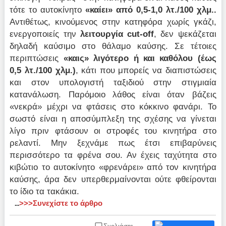
τότε το αυτοκίνητο
«καίει» από 0,5-1,0 λτ./100 χλμ..
Αντιθέτως, κινούμενος στην κατηφόρα χωρίς γκάζι,
ενεργοποιείς την
λειτουργία cut-off
, δεν ψεκάζεται
δηλαδή καύσιμο στο θάλαμο καύσης. Σε τέτοιες
περιπτώσεις
«καις» λιγότερο ή και καθόλου (έως
0,5 λτ./100 χλμ.)
, κάτι που μπορείς να διαπιστώσεις
και στον υπολογιστή ταξιδιού στην στιγμιαία
κατανάλωση. Παρόμοιο λάθος είναι όταν βάζεις
«νεκρά» μέχρι να φτάσεις στο κόκκινο φανάρι. Το
σωστό είναι η αποσύμπλεξη της σχέσης να γίνεται
λίγο πριν φτάσουν οι στροφές του κινητήρα στο
ρελαντί. Μην ξεχνάμε πως έτσι επιβαρύνεις
περισσότερο τα φρένα σου. Αν έχεις ταχύτητα στο
κιβώτιο το αυτοκίνητο «φρενάρει» από τον κινητήρα
καύσης, άρα δεν υπερθερμαίνονται ούτε φθείρονται
το ίδιο τα τακάκια.
>>>Συνεχίστε το άρθρο
...