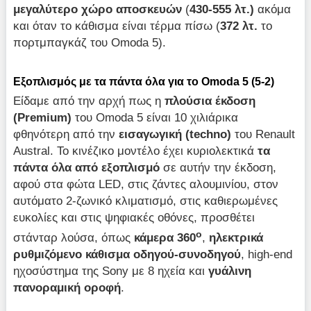
μεγαλύτερο χώρο αποσκευών
(
430-555 λτ.)
ακόμα
και όταν το κάθισμα είναι τέρμα πίσω (
372 λτ.
το
πορτμπαγκάζ του Omoda 5).
Εξοπλισμός με τα πάντα όλα για το
Omoda
5 (5-2)
Είδαμε από την αρχή πως η
πλούσια έκδοση
(
Premium
)
του Omoda 5 είναι 10 χιλιάρικα
φθηνότερη από την
εισαγωγική (
techno
)
του Renault
Austral. Το κινέζικο μοντέλο έχει κυριολεκτικά
τα
πάντα όλα από εξοπλισμό
σε αυτήν την έκδοση,
αφού στα φώτα LED, στις ζάντες αλουμινίου, στον
αυτόματο 2-ζωνικό κλιματισμό, στις καθιερωμένες
ευκολίες και στις ψηφιακές οθόνες, προσθέτει
ο
στάνταρ λούσα, όπως
κάμερα 360
,
ηλεκτρικά
ρυθμιζόμενο κάθισμα οδηγού-συνοδηγού
, high-end
ηχοσύστημα της Sony με 8 ηχεία και
γυάλινη
πανοραμική οροφή
.