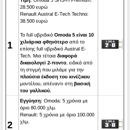
Τιμή:
Omoda 5 SHS-H Premium:
28.500 ευρώ
Renault Austral Ε-Τech Techno:
38.500 ευρώ
To full υβριδικό
Omoda 5 είναι 10
χιλιάρικα φθηνότερο
από το
1
επίσης full υβριδικό Austral E-
Tech. Mια τέτοια
διαφορά
δικαιολογεί 2-ποντο
, ειδικά από
τη στιγμή που μιλάμε για την
πλούσια έκδοση του κινέζικου
μοντέλου, απέναντι στη
βασική
του γαλλικού.
Εγγύηση:
Omoda: 5 χρόνια με
όριο 80.000 χλμ.
Renault: 5 χρόνια με όριο 100.000
χλμ.
2