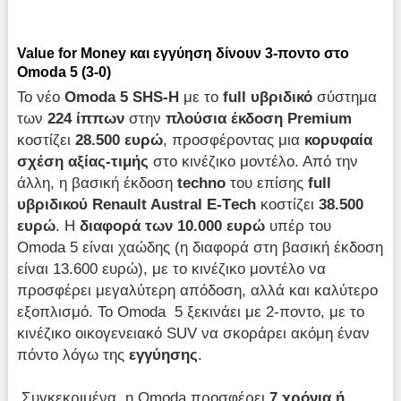
Value for Money και εγγύηση δίνουν 3-ποντο στο
Omoda 5 (3-0)
Το νέο
Omoda 5 SHS-H
με το
full υβριδικό
σύστημα
των
224 ίππων
στην
πλούσια έκδοση Premium
κοστίζει
28.500 ευρώ
, προσφέροντας μια
κορυφαία
σχέση αξίας-τιμής
στο κινέζικο μοντέλο. Από την
άλλη, η βασική έκδοση
techno
του επίσης
full
υβριδικού
Renault Austral Ε-Τech
κοστίζει
38.500
ευρώ
. Η
διαφορά των 10.000 ευρώ
υπέρ του
Omoda 5 είναι χαώδης (η διαφορά στη βασική έκδοση
είναι 13.600 ευρώ), με το κινέζικο μοντέλο να
προσφέρει μεγαλύτερη απόδοση, αλλά και καλύτερο
εξοπλισμό. Το Omoda 5 ξεκινάει με 2-ποντο, με το
κινέζικο οικογενειακό SUV να σκοράρει ακόμη έναν
πόντο λόγω της
εγγύησης
.
Συγκεκριμένα, η Omoda προσφέρει
7 χρόνια ή