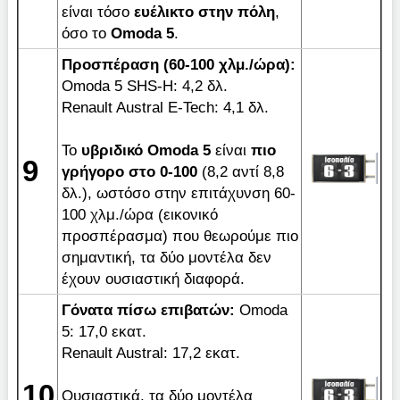
είναι τόσο
ευέλικτο στην πόλη
,
όσο το
Omoda 5
.
Προσπέραση (60-100 χλμ./ώρα):
Omoda 5 SHS-H: 4,2 δλ.
Renault Austral E-Tech: 4,1 δλ.
Το
υβριδικό
Omoda 5
είναι
πιο
9
γρήγορο στο 0-100
(8,2 αντί 8,8
δλ.), ωστόσο στην επιτάχυνση 60-
100 χλμ./ώρα (εικονικό
προσπέρασμα) που θεωρούμε πιο
σημαντική, τα δύο μοντέλα δεν
έχουν ουσιαστική διαφορά.
Γόνατα πίσω επιβατών:
Omoda
5: 17,0 εκατ.
Renault Austral: 17,2 εκατ.
10
Ουσιαστικά, τα δύο μοντέλα