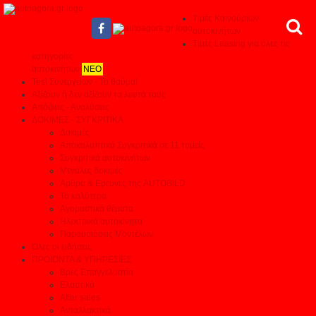
Τιμές Καινούριων
αυτοκινήτων
Τιμές Leasing για όλες τις
κατηγορίες
αυτοκινήτων
ΝΕΟ
Test Συνεργείων - Το θαύμα!
Αξίζουν ή δεν αξίζουν τα λεφτά τους
Απόψεις - Αναλύσεις
ΔΟΚΙΜΕΣ - ΣΥΓΚΡΙΤΙΚΑ
Δοκιμές
Αποκαλυπτικά Συγκριτικά σε 11 τομείς
Συγκριτικά αυτοκινήτων
Μεγάλες δοκιμές
Αρθρα & Ερευνες της AUTOBILD
Τα καλύτερα
Αγοραστικά θέματα
Ηλεκτρικά αυτοκίνητα
Παρουσιάσεις Μοντέλων
Όλες οι ειδήσεις
ΠΡΟΙΟΝΤΑ & ΥΠΗΡΕΣΙΕΣ
Βρες Επαγγελματία
Ελαστικά
After sales
Ανταλλακτικά