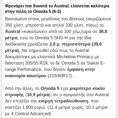
Φρενάρει πιο δυνατά το
Austral
, ελίσσεται καλύτερα
στην πόλη το
Omoda
5 (6-3)
Βασισμένο στους μεγάλους του δίσκους (αεριζόμενοι
350 χλστ. μπροστά και απλοί 330 χλστ. πίσω) το
Austral
«κοκαλώνει» από τα 100 χλμ./ώρα σε
36,8
μέτρα,
ενώ το Omoda 5 SHS-H για την ίδια
διαδικασία χρειάζεται
2,8 μ. περισσότερα (39,6
μέτρα).
Να σημειωθεί εδώ πως το Austral
δοκιμάστηκε με ελαστικά Micheline-Primacy με
διάσταση 205/55 R19, το δε Omoda 5 σε Sailun E-
range Perfomance, που δίνουν
έμφαση στην
οικονομία καυσίμου
(215/60R17).
Από την άλλη, το
Omoda
5
έχει
μικρότερο κύκλο
στροφής
(
10,9 μέτρα
), αν ο αγοραστής στο Austral
δεν επιλέξει την
ενεργή τετραδιεύθυνση
, που
κοστίζει 1.600 ευρώ. (11,4 μέτρα χωρίς, 10,1 μέτρα
με 4 Control Advanced)