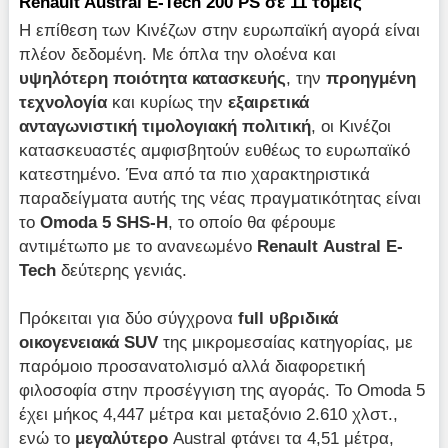
Renault Austral E-Tech 200 PS σε 11 τομείς
H επίθεση των Κινέζων στην ευρωπαϊκή αγορά είναι
πλέον δεδομένη. Με όπλα την ολοένα και
υψηλότερη ποιότητα κατασκευής
, την
προηγμένη
τεχνολογία
και κυρίως την
εξαιρετικά
ανταγωνιστική τιμολογιακή πολιτική
, οι Κινέζοι
κατασκευαστές αμφισβητούν ευθέως το ευρωπαϊκό
κατεστημένο. Ένα από τα πιο χαρακτηριστικά
παραδείγματα αυτής της νέας πραγματικότητας είναι
το
Omoda 5 SHS-H
, το οποίο θα φέρουμε
αντιμέτωπο με το ανανεωμένο
Renault
Austral E-
Tech
δεύτερης γενιάς.
Πρόκειται για δύο σύγχρονα
full υβριδικά
οικογενειακά SUV
της μικρομεσαίας κατηγορίας, με
παρόμοιο προσανατολισμό αλλά διαφορετική
φιλοσοφία στην προσέγγιση της αγοράς. Το Omoda 5
έχει μήκος 4,447 μέτρα και μεταξόνιο 2.610 χλστ.,
ενώ το
μεγαλύτερο
Austral φτάνει τα 4,51 μέτρα,