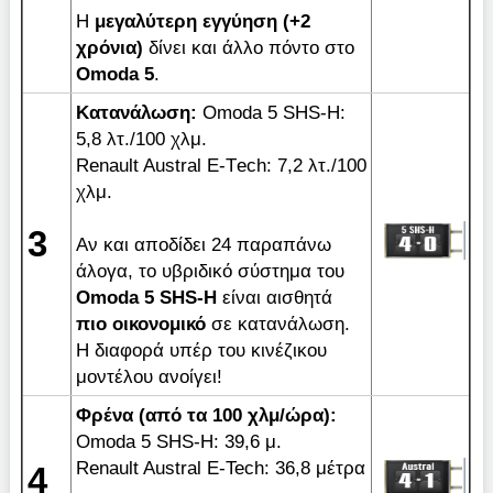
Η
μεγαλύτερη εγγύηση (+2
χρόνια)
δίνει και άλλο πόντο στο
Omoda 5
.
Κατανάλωση:
Omoda 5 SHS-H:
5,8 λτ./100 χλμ.
Renault Austral Ε-Τech: 7,2 λτ./100
χλμ.
3
Aν και αποδίδει 24 παραπάνω
άλογα, το υβριδικό σύστημα του
Omoda 5 SHS-Η
είναι αισθητά
πιο οικονομικό
σε κατανάλωση.
Η διαφορά υπέρ του κινέζικου
μοντέλου ανοίγει!
Φρένα (από τα 100 χλμ/ώρα):
Omoda 5 SHS-H: 39,6 μ.
Renault Austral E-Tech: 36,8 μέτρα
4