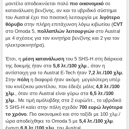
μοντέλο αποδεικνύεται πολύ
πιο
οικονομικό
σε
κατανάλωση βενζίνης, αν και το υβριδικό σύστημα
του Austral έχει πιο ποιοτική λειτουργία με
λιγότερο
θόρυβο
στην πλήρη επιτάχυνση λόγω κιβωτίου (
CVT
στο Omoda 5,
πολλαπλών λειτουργιών
στο Austral
με 4 σχέσεις για τον κινητήρα βενζίνης και 2 για τον
ηλεκτροκινητήρα).
Έτσι, η
μέση κατανάλωση
του 5 SHS-H στη διάρκεια
της δοκιμής ήταν στα
5,8 λτ./100 χλμ
., όταν η
αντίστοιχη για το Austral E-Tech ήταν
7,2 λτ./100 χλμ.
Στην
πόλη
η διαφορά ήταν ακόμη μεγαλύτερη υπέρ
του κινέζικου μοντέλου, που έδειξε μόλις
4,8 λτ./100
χλμ
., όταν στο Austral είναι γύρω στα
6,5 λτ./100
χλμ
.. Με τιμή αμόλυβδης στα 2 ευρώ/λτ., το υβριδικό
5 SHS-H καίει στην πόλη σχεδόν
700 ευρώ λιγότερα
το χρόνο
. Πιο οικονομικό και στο ταξίδι με 100 χλμ./
ώρα αποδείχθηκε το Omoda 5 με
5,4 λτ./100 χλμ
.
έναντι
6,8 λτ./100 χλμ.
του Austral.