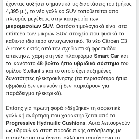
έχοντας αυξήσει σημαντικά τις διαστάσεις του (μήκος
4,395 μ.), το νέο γαλλικό SUV τοποθετείται από
πλευράς μεγέθους στην κατηγορία των
μικρομεσαίων
SUV
. Ωστόσο τιμολογιακά είναι στα
επίπεδα των μικρών SUV, στοιχείο που φυσικά το
καθιστά ιδιαίτερα ανταγωνιστικό. Το νέο Citroen C3
Aircross εκτός από την σχεδιαστική φρεσκάδα
απέκτησε, χάρη στη νέα πλατφόρμα
Smart
Car
και
το ικανότατο
48-βολτο ήπια υβριδικό σύστημα
του
ομίλου Stellantis και το οποίο έχει αυξημένες
δυνατότητες ηλεκτροκίνησης (τα περισσότερα ήπια
υβριδικά δεν εκκινούν ή δεν παρκάρουν για
παράδειγμα ηλεκτρικά).
Επίσης για πρώτη φορά «δέχθηκε» τη σοφιστικέ
γαλλική ανάρτηση που χαρακτηρίζεται από τα
Progressive Hydraulic Cushions
. Αυτά λειτουργούν
ως υδραυλικά στοπ προοδευτικής απόσβεσης με
αποτέλεσμα την άνεση, αλλά και ταυτόχρονα τη