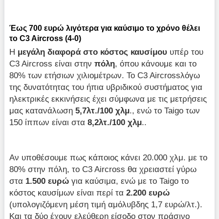
Έως 700 ευρώ λιγότερα για καύσιμο το χρόνο θέλει
το C3 Aircross (4-0)
Η
μεγάλη διαφορά στο κόστος καυσίμου
υπέρ του
C3 Aircross είναι στην
πόλη
, όπου κάνουμε και το
80% των ετήσιων χιλιομέτρων. Το C3 Aircrossλόγω
της δυνατότητας του ήπια υβριδικού συστήματος για
ηλεκτρικές εκκινήσεις έχει σύμφωνα με τις μετρήσεις
μας κατανάλωση
5,7λτ./100 χλμ
., ενώ το Taigo των
150 ίππων είναι στα
8,2λτ./100 χλμ
..
Αν υποθέσουμε πως κάποιος κάνει 20.000 χλμ. με το
80% στην πόλη, το C3 Aircross θα χρειαστεί γύρω
στα
1.500 ευρώ
για καύσιμα, ενώ με το Taigo το
κόστος καυσίμων είναι περί τα
2.200 ευρώ
(υπολογιζόμενη μέση τιμή αμόλυβδης 1,7 ευρώ/λτ.).
Και τα δύο έχουν ελεύθερη είσοδο στον πράσινο