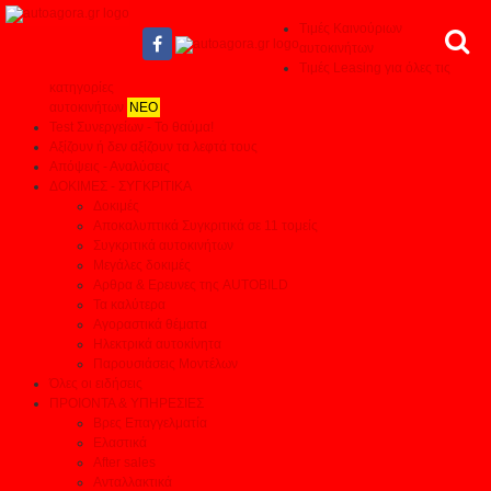
Τιμές Καινούριων
αυτοκινήτων
Τιμές Leasing για όλες τις
κατηγορίες
αυτοκινήτων
ΝΕΟ
Test Συνεργείων - Το θαύμα!
Αξίζουν ή δεν αξίζουν τα λεφτά τους
Απόψεις - Αναλύσεις
ΔΟΚΙΜΕΣ - ΣΥΓΚΡΙΤΙΚΑ
Δοκιμές
Αποκαλυπτικά Συγκριτικά σε 11 τομείς
Συγκριτικά αυτοκινήτων
Μεγάλες δοκιμές
Αρθρα & Ερευνες της AUTOBILD
Τα καλύτερα
Αγοραστικά θέματα
Ηλεκτρικά αυτοκίνητα
Παρουσιάσεις Μοντέλων
Όλες οι ειδήσεις
ΠΡΟΙΟΝΤΑ & ΥΠΗΡΕΣΙΕΣ
Βρες Επαγγελματία
Ελαστικά
After sales
Ανταλλακτικά