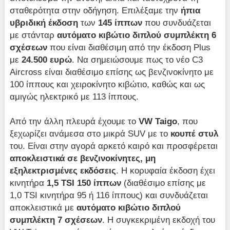
σταθερότητα στην οδήγηση. Επιλέξαμε την
ήπια
υβριδική έκδοση
των
145 ίππων
που συνδυάζεται
με στάνταρ
αυτόματο κιβώτιο διπλού συμπλέκτη 6
σχέσεων
που είναι διαθέσιμη από την έκδοση Plus
με
24.500 ευρώ
. Nα σημειώσουμε πως το νέο C3
Aircross είναι διαθέσιμο επίσης ως βενζινοκίνητο με
100 ίππους και χειροκίνητο κιβώτιο, καθώς και ως
αμιγώς ηλεκτρικό με 113 ίππους.
Από την άλλη πλευρά έχουμε το
VW
Taigo
, που
ξεχωρίζει ανάμεσα στο μικρά SUV με το
κουπέ στυλ
του. Είναι στην αγορά αρκετό καιρό και προσφέρεται
αποκλειστικά σε βενζινοκίνητες, μη
εξηλεκτρισμένες εκδόσεις
. Η κορυφαία έκδοση έχει
κινητήρα
1,5
TSI
150 ίππων
(διαθέσιμο επίσης με
1,0 ΤSI κινητήρα 95 ή 116 ίππους) και συνδυάζεται
αποκλειστικά με
αυτόματο κιβώτιο διπλού
συμπλέκτη 7 σχέσεων
. Η συγκεκριμένη εκδοχή του