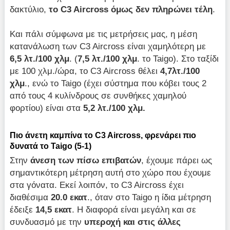
δακτύλιο,
το
C
3
Aircross
όμως δεν πληρώνει τέλη
.
Και πάλι σύμφωνα με τις μετρήσεις μας, η μέση
κατανάλωση των C3 Aircross είναι χαμηλότερη με
6,5 λτ./100 χλμ
. (
7,5 λτ./100 χλμ
. το Taigo). Στο ταξίδι
με 100 χλμ./ώρα, το C3 Aircross θέλει
4,7λτ./100
χλμ
., ενώ το Taigo (έχει σύστημα που κόβει τους 2
από τους 4 κυλίνδρους σε συνθήκες χαμηλού
φορτίου) είναι στα
5,2 λτ./100 χλμ.
Πιο άνετη καμπίνα το C3 Aircross, φρενάρει πιο
δυνατά το Taigo (5-1)
Στην
άνεση των πίσω επιβατών
, έχουμε πάρει ως
σημαντικότερη μέτρηση αυτή στο χώρο που έχουμε
στα γόνατα. Εκεί λοιπόν, το C3 Aircross έχει
διαθέσιμα
20.0 εκατ
., όταν στο Taigo η ίδια μέτρηση
έδειξε
14,5 εκατ
. Η διαφορά είναι μεγάλη και σε
συνδυασμό με την
υπεροχή και στις άλλες