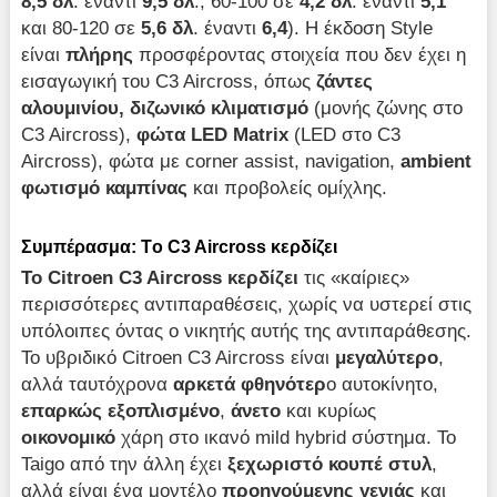
8,5 δλ
. έναντι
9,5 δλ
., 60-100 σε
4,2 δλ
. έναντι
5,1
και 80-120 σε
5,6 δλ
. έναντι
6,4
). Η έκδοση Style
είναι
πλήρης
προσφέροντας στοιχεία που δεν έχει η
εισαγωγική του C3 Aircross, όπως
ζάντες
αλουμινίου, διζωνικό κλιματισμό
(μονής ζώνης στο
C3 Aircross),
φώτα LED Matrix
(LED στο C3
Aircross), φώτα με corner assist, navigation,
ambient
φωτισμό καμπίνας
και προβολείς ομίχλης.
Συμπέρασμα: Tο C3 Aircross κερδίζει
Το Citroen C3 Aircross κερδίζει
τις «καίριες»
περισσότερες αντιπαραθέσεις, χωρίς να υστερεί στις
υπόλοιπες όντας ο νικητής αυτής της αντιπαράθεσης.
Το υβριδικό Citroen C3 Aircross είναι
μεγαλύτερο
,
αλλά ταυτόχρονα
αρκετά φθηνότερ
ο αυτοκίνητο,
επαρκώς εξοπλισμένο
,
άνετο
και κυρίως
οικονομικό
χάρη στο ικανό mild hybrid σύστημα. Το
Taigo από την άλλη έχει
ξεχωριστό κουπέ στυλ
,
αλλά είναι ένα μοντέλο
προηγούμενης γενιάς
και