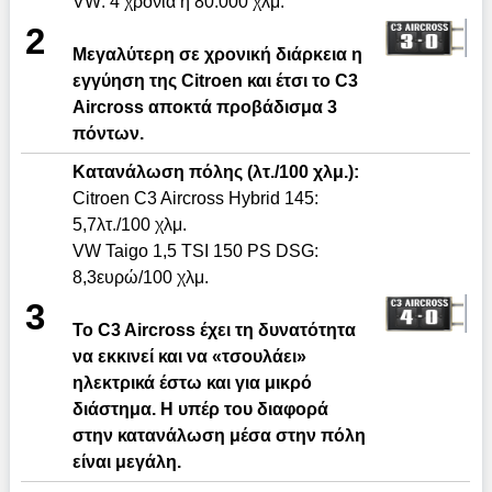
VW: 4 χρόνια ή 80.000 χλμ.
2
Μεγαλύτερη σε χρονική διάρκεια η
εγγύηση της
Citroen
και έτσι τ
o
C
3
Aircross
αποκτά προβάδισμα 3
πόντων.
Κατανάλωση πόλης (λτ./100 χλμ.):
Citroen C3 Aircross Hybrid 145:
5,7λτ./100 χλμ.
VW Taigo 1,5 TSI 150 PS DSG:
8,3ευρώ/100 χλμ.
3
Το C3 Aircross έχει τη δυνατότητα
να εκκινεί και να «τσουλάει»
ηλεκτρικά έστω και για μικρό
διάστημα. Η υπέρ του διαφορά
στην κατανάλωση μέσα στην πόλη
είναι μεγάλη.