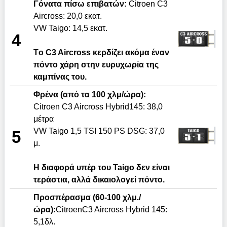
Γόνατα πίσω επιβατών:
Citroen C3
Aircross: 20,0 εκατ.
VW Taigo: 14,5 εκατ.
4
Tο C3 Aircross κερδίζει ακόμα έναν
πόντο χάρη στην ευρυχωρία της
καμπίνας του.
Φρένα (από τα 100 χλμ/ώρα):
Citroen C3 Aircross Hybrid145: 38,0
μέτρα
VW Taigo 1,5 TSI 150 PS DSG: 37,0
5
μ.
Η διαφορά υπέρ του Taigo δεν είναι
τεράστια, αλλά δικαιολογεί πόντο.
Προσπέρασμα
(60-100
χλμ
./
ώρα
):
CitroenC3 Aircross Hybrid 145:
5,1δλ.