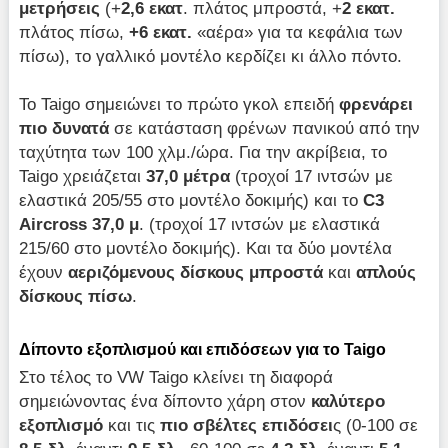
μετρήσεις
(+
2,6 εκατ
. πλάτος μπροστά, +
2 εκατ.
πλάτος πίσω,
+6 εκατ.
«αέρα» για τα κεφάλια των
πίσω), το γαλλικό μοντέλο κερδίζει κι άλλο πόντο.
Το Taigo σημειώνει το πρώτο γκολ επειδή
φρενάρει
πιο δυνατά
σε κατάσταση φρένων πανικού από την
ταχύτητα των 100 χλμ./ώρα. Για την ακρίβεια, το
Taigo χρειάζεται
37,0 μέτρα
(τροχοί 17 ιντσών με
ελαστικά 205/55 στο μοντέλο δοκιμής) και το
C
3
Aircross
37,0 μ
. (τροχοί 17 ιντσών με ελαστικά
215/60 στο μοντέλο δοκιμής). Και τα δύο μοντέλα
έχουν
αεριζόμενους δίσκους μπροστά
και
απλούς
δίσκους
πίσω
.
Δίποντο εξοπλισμού και επιδόσεων για το Taigo
Στο τέλος το VW Taigo κλείνει τη διαφορά
σημειώνοντας ένα δίποντο χάρη στον
καλύτερο
εξοπλισμό
και τις
πιο σβέλτες επιδόσει
ς (0-100 σε