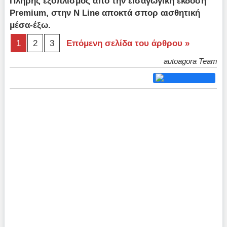
Πλήρης εξοπλισμός από την εισαγωγική έκδοση
Premium, στην N Line αποκτά σπορ αισθητική
μέσα-έξω.
1
2
3
Επόμενη σελίδα του άρθρου »
autoagora Team