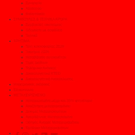
Συνεργεία
Αξεσουάρ
Φανοποιεία
ΣΥΜΒΟΥΛΕΣ & ΤΕΧΝΙΚΑ ΑΡΘΡΑ
Συμβουλές οικονομίας
Οδηγείστε με ασφάλεια
Τεχνικά
ΧΡΗΣΙΜΑ
Τέλη κυκλοφορίας 2026
Τεκμήρια 2026
Μεταβίβαση αυτοκινήτου
Τιμές Διοδίων
Τηλέφωνα Ανάγκης
Δικαιολογητικά ΚΤΕΟ
Δικαιολογητικά Ανακύκλωσης
Ηλεκτρονικές εκδόσεις
Επικοινωνία
ΜΕΤΑΧΕΙΡΙΣΜΕΝΟ
Μεταχειρισμένα μέχρι και 35% φτηνότερα
Αναζήτηση μεταχειρισμένου
Δοκιμές Μεταχειρισμένων
Αγοράζοντας Μεταχειρισμένο
Οδηγός Αγοράς Μεταχειρισμένου
Έμποροι Μεταχειρισμένων