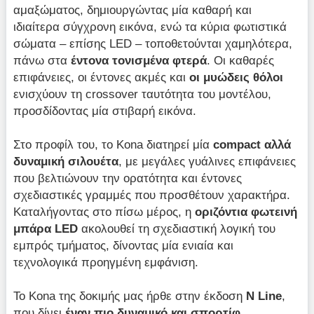
αμαξώματος, δημιουργώντας μία καθαρή και
ιδιαίτερα σύγχρονη εικόνα, ενώ τα κύρια φωτιστικά
σώματα – επίσης LED – τοποθετούνται χαμηλότερα,
πάνω στα
έντονα τονισμένα φτερά
. Οι καθαρές
επιφάνειες, οι έντονες ακμές και
οι μυώδεις θόλοι
ενισχύουν τη crossover ταυτότητα του μοντέλου,
προσδίδοντας μία στιβαρή εικόνα.
Στο προφίλ του, το Kona διατηρεί μία
compact αλλά
δυναμική σιλουέτα
, με μεγάλες γυάλινες επιφάνειες
που βελτιώνουν την ορατότητα και έντονες
σχεδιαστικές γραμμές που προσθέτουν χαρακτήρα.
Καταλήγοντας στο πίσω μέρος, η
οριζόντια
φωτεινή
μπάρα LED
ακολουθεί τη σχεδιαστική λογική του
εμπρός τμήματος, δίνοντας μία ενιαία και
τεχνολογικά προηγμένη εμφάνιση.
Το Kona της δοκιμής μας ήρθε στην έκδοση
N Line
,
που δίνει
έναν πιο δυναμικό και σπορτίφ