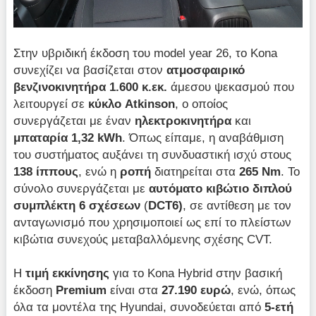
Στην υβριδική έκδοση του model year 26, το Kona
συνεχίζει να βασίζεται στον
ατμοσφαιρικό
βενζινοκινητήρα 1.600 κ.εκ.
άμεσου ψεκασμού που
λειτουργεί σε
κύκλο
Atkinson
, ο οποίος
συνεργάζεται με έναν
ηλεκτροκινητήρα
και
μπαταρία 1,32 kWh
. Όπως είπαμε, η αναβάθμιση
του συστήματος αυξάνει τη συνδυαστική ισχύ στους
138 ίππους
, ενώ η
ροπή
διατηρείται στα
265 Nm
. Το
σύνολο συνεργάζεται με
αυτόματο κιβώτιο διπλού
συμπλέκτη 6 σχέσεων
(
DCT6)
, σε αντίθεση με τον
ανταγωνισμό που χρησιμοποιεί ως επί το πλείστων
κιβώτια συνεχούς μεταβαλλόμενης σχέσης CVT.
Η
τιμή εκκίνησης
για το Kona Hybrid στην βασική
έκδοση
Premium
είναι στα
27.190 ευρώ
, ενώ,
όπως
όλα τα μοντέλα της Hyundai, συνοδεύεται από
5-ετή