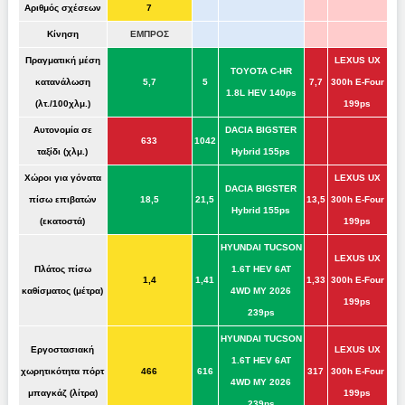
Αριθμός σχέσεων
7
Κίνηση
ΕΜΠΡΟΣ
Πραγματική μέση
LEXUS UX
TOYOTA C-HR
κατανάλωση
5,7
5
7,7
300h E-Four
1.8L HEV 140ps
(λτ./100χλμ.)
199ps
Αυτονομία σε
DACIA BIGSTER
633
1042
ταξίδι (χλμ.)
Hybrid 155ps
Χώροι για γόνατα
LEXUS UX
DACIA BIGSTER
πίσω επιβατών
18,5
21,5
13,5
300h E-Four
Hybrid 155ps
(εκατοστά)
199ps
HYUNDAI TUCSON
LEXUS UX
Πλάτος πίσω
1.6T HEV 6AT
1,4
1,41
1,33
300h E-Four
καθίσματος (μέτρα)
4WD MY 2026
199ps
239ps
HYUNDAI TUCSON
Εργοστασιακή
LEXUS UX
1.6T HEV 6AT
χωρητικότητα πόρτ
466
616
317
300h E-Four
4WD MY 2026
μπαγκάζ (λίτρα)
199ps
239ps