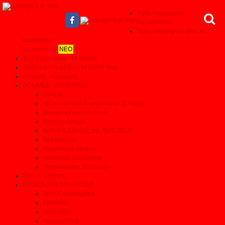
Τιμές Καινούριων
αυτοκινήτων
Τιμές Leasing για όλες τις
κατηγορίες
αυτοκινήτων
ΝΕΟ
Test Συνεργείων - Το θαύμα!
Αξίζουν ή δεν αξίζουν τα λεφτά τους
Απόψεις - Αναλύσεις
ΔΟΚΙΜΕΣ - ΣΥΓΚΡΙΤΙΚΑ
Δοκιμές
Αποκαλυπτικά Συγκριτικά σε 11 τομείς
Συγκριτικά αυτοκινήτων
Μεγάλες δοκιμές
Αρθρα & Ερευνες της AUTOBILD
Τα καλύτερα
Αγοραστικά θέματα
Ηλεκτρικά αυτοκίνητα
Παρουσιάσεις Μοντέλων
Όλες οι ειδήσεις
ΠΡΟΙΟΝΤΑ & ΥΠΗΡΕΣΙΕΣ
Βρες Επαγγελματία
Ελαστικά
After sales
Ανταλλακτικά