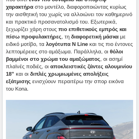
χαρακτήρα
στο μοντέλο, διαφοροποιώντας κυρίως
την αισθητική του χωρίς να αλλοιώνει τον καθημερινό
και πρακτικό προσανατολισμό του. Εξωτερικά,
ξεχωρίζει χάρη στους
πιο επιθετικούς εμπρός και
πίσω προφυλακτήρες
, τη
διαφορετική
μάσκα
με
ειδικό μοτίβο, τα
λογότυπα N Line
και τις πιο έντονες
λεπτομέρειες στο αμάξωμα. Παράλληλα, οι
θόλοι
βαμμένοι στο χρώμα του αμαξώματος
, οι ασημί
πλαϊνές ποδιές, οι
αποκλειστικές ζάντες αλουμινίου
18”
και οι
διπλές χρωμιωμένες απολήξεις
εξάτμισης
ενισχύουν περαιτέρω την σπορ εικόνα
του Kona.