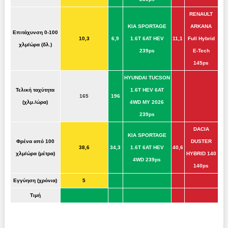
RENAULT
KIA SPORTAGE
ARKANA
Επιτάχυνση 0-100
10,3
6,9
1.6T 6AT HEV
11,1
Full Hybrid
χλμ/ώρα (δλ.)
239ps
E-Tech
145ps
HYUNDAI TUCSON
Τελική ταχύτητα
1.6T HEV 6AT
165
196
(χλμ./ώρα)
4WD MY 2026
239ps
DACIA
KIA SPORTAGE
Φρένα από 100
DUSTER
38,6
34,3
1.6T 6AT HEV
40,6
χλμ/ώρα (μέτρα)
HYBRID 140
4WD 239ps
140ps
Εγγύηση (χρόνια)
5
Τιμή