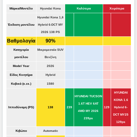
Μάρκα/Μοντέλο
Hyundai Kona
Καλύτερα
Χειρότερα
Hyundai Kona 1,6
Έκδοση μοντέλου
Hybrid 6-DCT MY
2026 138 PS
Βαθμολογία
90%
Κατηγορία
Μικρομεσαία SUV
μοντέλου
Βενζίνη
Model Year
2026
Είδος Κινητήρα
Hybrid
Κυβικά (κ.εκ.)
1580
HYUNDAI
HYUNDAI TUCSON
KONA 1.6
1.6T HEV 6AT
Ιπποδύναμη (PS)
138
239
129
Hybrid 6-
4WD MY 2026
DCT MY25
239ps
129ps
Κιβώτιο
Automatic