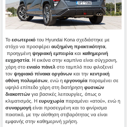
Το
εσωτερικό
του Hyundai Kona σχεδιάστηκε με
στόχο να προσφέρει
αυξημένη
πρακτικότητα
,
προηγμένη
ψηφιακή
εμπειρία
και
καθημερινή
ευχρηστία
. Η εικόνα στην καμπίνα είναι σύγχρονη,
χάρη στο
ενιαίο πάνελ
στο ταμπλό που φιλοξενεί
τον
ψηφιακό
πίνακα
οργάνων
και την
κεντρική
οθόνη
πολυμέσων
, ενώ η
εργονομία
παραμένει σε
υψηλό επίπεδο χάρη στη διατήρηση
φυσικών
διακοπτών
για βασικές λειτουργίες, όπως ο
κλιματισμός. Η
ευρυχωρία
παραμένει «ατού», ενώ η
συναρμογή
είναι προσεγμένη και το φινίρισμα
ποιοτικό, με την αίσθηση στιβαρότητας να είναι
εμφανής στην καθημερινή χρήση.