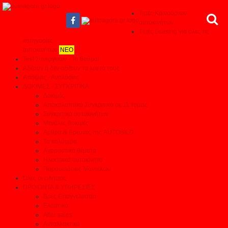
Τιμές Καινούριων
αυτοκινήτων
Τιμές Leasing για όλες τις
κατηγορίες
αυτοκινήτων
ΝΕΟ
Test Συνεργείων - Το θαύμα!
Αξίζουν ή δεν αξίζουν τα λεφτά τους
Απόψεις - Αναλύσεις
ΔΟΚΙΜΕΣ - ΣΥΓΚΡΙΤΙΚΑ
Δοκιμές
Αποκαλυπτικά Συγκριτικά σε 11 τομείς
Συγκριτικά αυτοκινήτων
Μεγάλες δοκιμές
Αρθρα & Ερευνες της AUTOBILD
Τα καλύτερα
Αγοραστικά θέματα
Ηλεκτρικά αυτοκίνητα
Παρουσιάσεις Μοντέλων
Όλες οι ειδήσεις
ΠΡΟΙΟΝΤΑ & ΥΠΗΡΕΣΙΕΣ
Βρες Επαγγελματία
Ελαστικά
After sales
Ανταλλακτικά