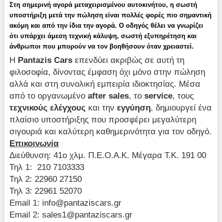
Στη σημερινή
αγορά μεταχειρισμένου
αυτοκινήτου, η
σωστή
υποστήριξη μετά την πώληση
είναι πολλές φορές πιο σημαντική
ακόμη και από την ίδια την αγορά. Ο οδηγός θέλει να γνωρίζει
ότι υπάρχει άμεση τεχνική κάλυψη, σωστή εξυπηρέτηση και
άνθρωποι που μπορούν να τον βοηθήσουν όταν χρειαστεί.
Η
Pantazis Cars
επενδύει ακριβώς σε αυτή τη
φιλοσοφία, δίνοντας έμφαση όχι μόνο στην πώληση
αλλά και στη συνολική εμπειρία ιδιοκτησίας. Μέσα
από το οργανωμένο
after sales
, το
service
, τους
τεχνικούς ελέγχους
και την
εγγύηση
, δημιουργεί ένα
πλαίσιο υποστήριξης που προσφέρει μεγαλύτερη
σιγουριά και καλύτερη καθημερινότητα για τον οδηγό.
Επικοινωνία
Διεύθυνση: 41ο χλμ. Π.Ε.Ο.Α.Κ. Μέγαρα Τ.Κ. 191 00
Τηλ 1: 210 7103333
Τηλ 2: 22960 27150
Τηλ 3: 22961 52070
Email 1:
info@pantaziscars.gr
Email 2:
sales1@pantaziscars.gr