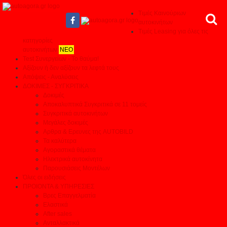
Τιμές Καινούριων
αυτοκινήτων
Τιμές Leasing για όλες τις
κατηγορίες
αυτοκινήτων
ΝΕΟ
Test Συνεργείων - Το θαύμα!
Αξίζουν ή δεν αξίζουν τα λεφτά τους
Απόψεις - Αναλύσεις
ΔΟΚΙΜΕΣ - ΣΥΓΚΡΙΤΙΚΑ
Δοκιμές
Αποκαλυπτικά Συγκριτικά σε 11 τομείς
Συγκριτικά αυτοκινήτων
Μεγάλες δοκιμές
Αρθρα & Ερευνες της AUTOBILD
Τα καλύτερα
Αγοραστικά θέματα
Ηλεκτρικά αυτοκίνητα
Παρουσιάσεις Μοντέλων
Όλες οι ειδήσεις
ΠΡΟΙΟΝΤΑ & ΥΠΗΡΕΣΙΕΣ
Βρες Επαγγελματία
Ελαστικά
After sales
Ανταλλακτικά