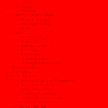
Συνεργεία
Αξεσουάρ
Φανοποιεία
ΣΥΜΒΟΥΛΕΣ & ΤΕΧΝΙΚΑ ΑΡΘΡΑ
Συμβουλές οικονομίας
Οδηγείστε με ασφάλεια
Τεχνικά
ΧΡΗΣΙΜΑ
Τέλη κυκλοφορίας 2026
Τεκμήρια 2026
Μεταβίβαση αυτοκινήτου
Τιμές Διοδίων
Τηλέφωνα Ανάγκης
Δικαιολογητικά ΚΤΕΟ
Δικαιολογητικά Ανακύκλωσης
Ηλεκτρονικές εκδόσεις
Επικοινωνία
ΜΕΤΑΧΕΙΡΙΣΜΕΝΟ
Μεταχειρισμένα μέχρι και 35% φτηνότερα
Αναζήτηση μεταχειρισμένου
Δοκιμές Μεταχειρισμένων
Αγοράζοντας Μεταχειρισμένο
Οδηγός Αγοράς Μεταχειρισμένου
Έμποροι Μεταχειρισμένων