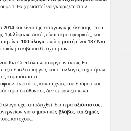
υμε τι θα χρειαστεί να γνωρίζετε πριν
το
2014
και είναι της εισαγωγικής έκδοσης, που
ς 1,4 λίτρων
. Αυτός είναι ατμοσφαιρικός, και
αμη είναι
100 άλογα
, ενώ η
ροπή
είναι
137
Nm
.
ιροκίνητο κιβώτιο 6 ταχυτήτων.
ένου Kia Ceed όλα λειτουργούν όπως θα
ιάζει δυσλειτουργίες και οι αλλαγές ταχυτήτων
ρίς κομπιάσματα.
ροφούν σωστά τις κακοτεχνίες του δρόμου και
σύστημα διεύθυνσης δεν εμφανίζει κενά.
0 άλογα έχει αποδειχθεί ιδιαίτερα
αξιόπιστος
,
υνεργείων για σημαντικές
βλάβες
και
ζημιές
τους κατόχους.