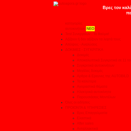
κατηγορίες
αυτοκινήτων
ΝΕΟ
Test Συνεργείων - Το θαύμα!
Αξίζουν ή δεν αξίζουν τα λεφτά τους
Απόψεις - Αναλύσεις
ΔΟΚΙΜΕΣ - ΣΥΓΚΡΙΤΙΚΑ
Δοκιμές
Αποκαλυπτικά Συγκριτικά σε 11 το
Συγκριτικά αυτοκινήτων
Μεγάλες δοκιμές
Αρθρα & Ερευνες της AUTOBILD
Τα καλύτερα
Αγοραστικά θέματα
Ηλεκτρικά αυτοκίνητα
Παρουσιάσεις Μοντέλων
Όλες οι ειδήσεις
ΠΡΟΙΟΝΤΑ & ΥΠΗΡΕΣΙΕΣ
Βρες Επαγγελματία
Ελαστικά
After sales
Ανταλλακτικά