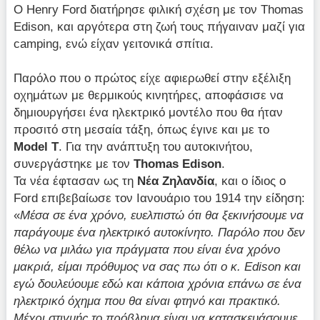
Ο Henry Ford διατήρησε φιλική σχέση με τον Thomas
Edison, και αργότερα στη ζωή τους πήγαιναν μαζί για
camping, ενώ είχαν γειτονικά σπίτια.
Παρόλο που ο πρώτος είχε αφιερωθεί στην εξέλιξη
οχημάτων με θερμικούς κινητήρες, αποφάσισε να
δημιουργήσει ένα ηλεκτρικό μοντέλο που θα ήταν
προσιτό στη μεσαία τάξη, όπως έγινε και με το
Model
T
. Για την ανάπτυξη του αυτοκινήτου,
συνεργάστηκε με τον
Thomas
Edison
.
Τα νέα έφτασαν ως τη
Νέα Ζηλανδία
, και ο ίδιος ο
Ford επιβεβαίωσε τον Ιανουάριο του 1914 την είδηση:
«
Μέσα σε ένα χρόνο, ευελπιστώ ότι θα ξεκινήσουμε να
παράγουμε ένα ηλεκτρικό αυτοκίνητο. Παρόλο που δεν
θέλω να μιλάω για πράγματα που είναι ένα χρόνο
μακριά, είμαι πρόθυμος να σας πω ότι ο κ.
Edison και
εγώ δουλεύουμε εδώ και κάποια χρόνια επάνω σε ένα
ηλεκτρικό όχημα που θα είναι φτηνό και πρακτικό.
Μέχρι στιγμής το πρόβλημα είναι να κατασκευάσουμε