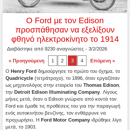
Ο Ford με τον Edison
προσπάθησαν να εξελίξουν
φθηνό ηλεκτροκίνητο το 1914
Διαβάστηκε από 9230 αναγνώστες - 3/2/2026
« Προηγούμενη
1
2
3
4
Επόμενη »
Ο
Henry
Ford
δημιούργησε το πρώτο του όχημα, το
Quadricycle
(τετράτροχο), το 1896, όταν εργαζόταν
ως μηχανολόγος στην εταιρεία του
Thomas
Edison
,
την
Detroit
Edison
Illuminating
Company
. Λίγους
μήνες μετά, όταν ο Edison γνώρισε από κοντά τον
Ford και έμαθε τις προθέσεις του για την παραγωγή
ενός αυτοκινήτου βενζίνης, τον ενθάρρυνε να
προχωρήσει. Η
Ford
Motor
Company
ιδρύθηκε λίγο
μετά, το 1903.