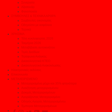
Συνεργεία
Αξεσουάρ
Φανοποιεία
ΣΥΜΒΟΥΛΕΣ & ΤΕΧΝΙΚΑ ΑΡΘΡΑ
Συμβουλές οικονομίας
Οδηγείστε με ασφάλεια
Τεχνικά
ΧΡΗΣΙΜΑ
Τέλη κυκλοφορίας 2026
Τεκμήρια 2026
Μεταβίβαση αυτοκινήτου
Τιμές Διοδίων
Τηλέφωνα Ανάγκης
Δικαιολογητικά ΚΤΕΟ
Δικαιολογητικά Ανακύκλωσης
Ηλεκτρονικές εκδόσεις
Επικοινωνία
ΜΕΤΑΧΕΙΡΙΣΜΕΝΟ
Μεταχειρισμένα μέχρι και 35% φτηνότερα
Αναζήτηση μεταχειρισμένου
Δοκιμές Μεταχειρισμένων
Αγοράζοντας Μεταχειρισμένο
Οδηγός Αγοράς Μεταχειρισμένου
Έμποροι Μεταχειρισμένων