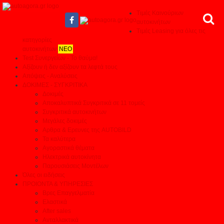
Τιμές Καινούριων
αυτοκινήτων
Τιμές Leasing για όλες τις
κατηγορίες
αυτοκινήτων
ΝΕΟ
Test Συνεργείων - Το θαύμα!
Αξίζουν ή δεν αξίζουν τα λεφτά τους
Απόψεις - Αναλύσεις
ΔΟΚΙΜΕΣ - ΣΥΓΚΡΙΤΙΚΑ
Δοκιμές
Αποκαλυπτικά Συγκριτικά σε 11 τομείς
Συγκριτικά αυτοκινήτων
Μεγάλες δοκιμές
Αρθρα & Ερευνες της AUTOBILD
Τα καλύτερα
Αγοραστικά θέματα
Ηλεκτρικά αυτοκίνητα
Παρουσιάσεις Μοντέλων
Όλες οι ειδήσεις
ΠΡΟΙΟΝΤΑ & ΥΠΗΡΕΣΙΕΣ
Βρες Επαγγελματία
Ελαστικά
After sales
Ανταλλακτικά