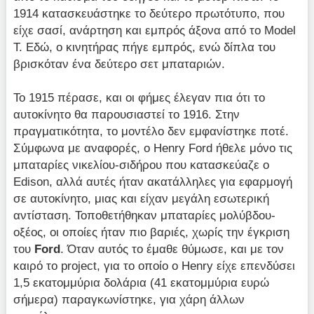
1914 κατασκευάστηκε το δεύτερο πρωτότυπο, που
είχε σασί, ανάρτηση και εμπρός άξονα από το Model
T. Εδώ, ο κινητήρας πήγε εμπρός, ενώ δίπλα του
βρισκόταν ένα δεύτερο σετ μπαταριών.
Το 1915 πέρασε, και οι φήμες έλεγαν πια ότι το
αυτοκίνητο θα παρουσιαστεί το 1916. Στην
πραγματικότητα, το μοντέλο δεν εμφανίστηκε ποτέ.
Σύμφωνα με αναφορές, ο Henry Ford ήθελε μόνο τις
μπαταρίες νικελίου-σιδήρου που κατασκεύαζε ο
Edison, αλλά αυτές ήταν ακατάλληλες για εφαρμογή
σε αυτοκίνητο, μιας και είχαν μεγάλη εσωτερική
αντίσταση. Τοποθετήθηκαν μπαταρίες μολύβδου-
οξέος, οι οποίες ήταν πιο βαριές, χωρίς την έγκριση
του
Ford
. Όταν αυτός το έμαθε θύμωσε, και με τον
καιρό το project, για το οποίο ο Henry είχε επενδύσει
1,5 εκατομμύρια δολάρια (41 εκατομμύρια ευρώ
σήμερα) παραγκωνίστηκε, για χάρη άλλων