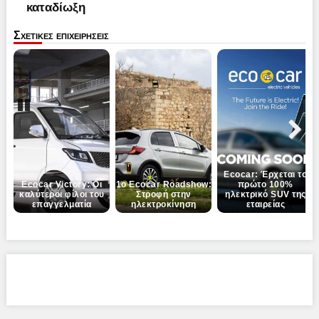
καταδίωξη
Σχετικες επιχειρησεις
Pause
Next
Ecocar: Έρχεται το
Ecocar Victory: Οι
1ο Ecocar Roadshow:
πρώτο 100%
καλύτεροι φίλοι του
Στροφή στην
ηλεκτρικό SUV της
επαγγελματία
ηλεκτροκίνηση
εταιρείας