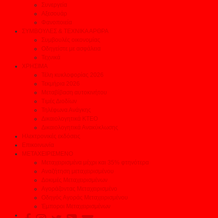
Συνεργεία
Αξεσουάρ
Φανοποιεία
ΣΥΜΒΟΥΛΕΣ & ΤΕΧΝΙΚΑ ΑΡΘΡΑ
Συμβουλές οικονομίας
Οδηγείστε με ασφάλεια
Τεχνικά
ΧΡΗΣΙΜΑ
Τέλη κυκλοφορίας 2026
Τεκμήρια 2026
Μεταβίβαση αυτοκινήτου
Τιμές Διοδίων
Τηλέφωνα Ανάγκης
Δικαιολογητικά ΚΤΕΟ
Δικαιολογητικά Ανακύκλωσης
Ηλεκτρονικές εκδόσεις
Επικοινωνία
ΜΕΤΑΧΕΙΡΙΣΜΕΝΟ
Μεταχειρισμένα μέχρι και 35% φτηνότερα
Αναζήτηση μεταχειρισμένου
Δοκιμές Μεταχειρισμένων
Αγοράζοντας Μεταχειρισμένο
Οδηγός Αγοράς Μεταχειρισμένου
Έμποροι Μεταχειρισμένων