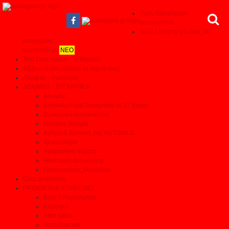
Τιμές Καινούριων
αυτοκινήτων
Τιμές Leasing για όλες τις
κατηγορίες
αυτοκινήτων
ΝΕΟ
Test Συνεργείων - Το θαύμα!
Αξίζουν ή δεν αξίζουν τα λεφτά τους
Απόψεις - Αναλύσεις
ΔΟΚΙΜΕΣ - ΣΥΓΚΡΙΤΙΚΑ
Δοκιμές
Αποκαλυπτικά Συγκριτικά σε 11 τομείς
Συγκριτικά αυτοκινήτων
Μεγάλες δοκιμές
Αρθρα & Ερευνες της AUTOBILD
Τα καλύτερα
Αγοραστικά θέματα
Ηλεκτρικά αυτοκίνητα
Παρουσιάσεις Μοντέλων
Όλες οι ειδήσεις
ΠΡΟΙΟΝΤΑ & ΥΠΗΡΕΣΙΕΣ
Βρες Επαγγελματία
Ελαστικά
After sales
Ανταλλακτικά