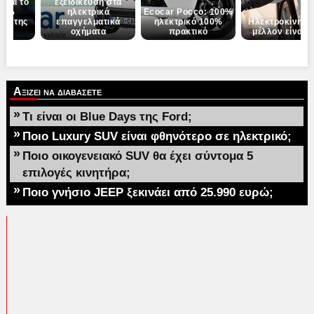
εται το
εξειδίκευση στα
00%
ηλεκτρικά
Ecocar Pocco: 100%
UV της
επαγγελματικά
ηλεκτρικό 100%
Ηλεκτροκίνηση
ας
οχήματα
πρακτικό
μέλλον είναι 
Αξιζει να διαβασετε
»
Τι είναι οι Blue Days της Ford;
»
Ποιο Luxury SUV είναι φθηνότερο σε ηλεκτρικό;
»
Ποιο οικογενειακό SUV θα έχει σύντομα 5
επιλογές κινητήρα;
»
Ποιο γνήσιο JEEP ξεκινάει από 25.990 ευρώ;