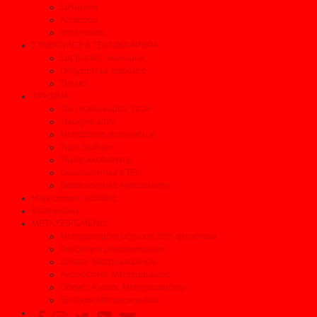
Συνεργεία
Αξεσουάρ
Φανοποιεία
ΣΥΜΒΟΥΛΕΣ & ΤΕΧΝΙΚΑ ΑΡΘΡΑ
Συμβουλές οικονομίας
Οδηγείστε με ασφάλεια
Τεχνικά
ΧΡΗΣΙΜΑ
Τέλη κυκλοφορίας 2026
Τεκμήρια 2026
Μεταβίβαση αυτοκινήτου
Τιμές Διοδίων
Τηλέφωνα Ανάγκης
Δικαιολογητικά ΚΤΕΟ
Δικαιολογητικά Ανακύκλωσης
Ηλεκτρονικές εκδόσεις
Επικοινωνία
ΜΕΤΑΧΕΙΡΙΣΜΕΝΟ
Μεταχειρισμένα μέχρι και 35% φτηνότερα
Αναζήτηση μεταχειρισμένου
Δοκιμές Μεταχειρισμένων
Αγοράζοντας Μεταχειρισμένο
Οδηγός Αγοράς Μεταχειρισμένου
Έμποροι Μεταχειρισμένων