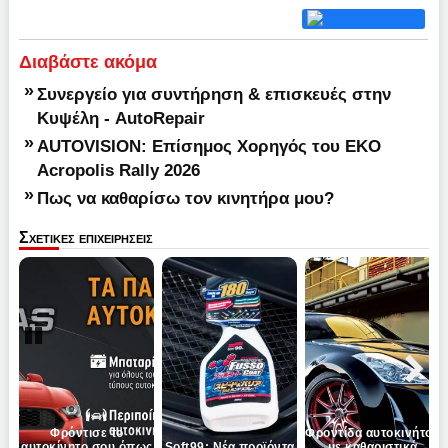
Διαβάστε ακόμα
»
Συνεργείο για συντήρηση & επισκευές στην
Κυψέλη - AutoRepair
»
AUTOVISION: Επίσημος Χορηγός του EKO
Acropolis Rally 2026
»
Πως να καθαρίσω τον κινητήρα μου?
Σχετικες επιχειρησεις
Pause
Next
Φρόντισε το
Φροντίδα αυτοκινήτου
αυτοκίνητο σου όπως
Soft99: Νέα προϊόντα
με καθαριστικά