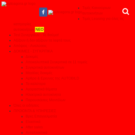
Τιμές Καινούριων
αυτοκινήτων
Τιμές Leasing για όλες τις
κατηγορίες
αυτοκινήτων
ΝΕΟ
Test Συνεργείων - Το θαύμα!
Αξίζουν ή δεν αξίζουν τα λεφτά τους
Απόψεις - Αναλύσεις
ΔΟΚΙΜΕΣ - ΣΥΓΚΡΙΤΙΚΑ
Δοκιμές
Αποκαλυπτικά Συγκριτικά σε 11 τομείς
Συγκριτικά αυτοκινήτων
Μεγάλες δοκιμές
Αρθρα & Ερευνες της AUTOBILD
Τα καλύτερα
Αγοραστικά θέματα
Ηλεκτρικά αυτοκίνητα
Παρουσιάσεις Μοντέλων
Όλες οι ειδήσεις
ΠΡΟΙΟΝΤΑ & ΥΠΗΡΕΣΙΕΣ
Βρες Επαγγελματία
Ελαστικά
After sales
Ανταλλακτικά